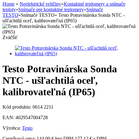
Home
»
Neelektrické veličiny
»
Kontaktné teplomery a snímače
teploty
»
Snímače pre kontaktné teplomery
»
Snímače
TESTO
»
Snímače TESTO
»
Testo Potravinárska Sonda NTC -
ušľachtilá oceľ, kalibrovateľná (IP65)
Zväčšiť
Testo Potravinárska Sonda
NTC - ušľachtilá oceľ,
kalibrovateľná (IP65)
Kód produktu:
0614 2211
EAN:
4029547004728
Výrobca:
Testo
Cenníková cena:
144,00 € bez DPH
177,12 € s DPH