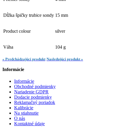
Dĺžka špičky trubice sondy
15 mm
Product colour
silver
Váha
104 g
« Predchádzajúci produkt
Nasledujúci produkt »
Informácie
Informácie
Obchodné podmienky
Nariadenie GDPR
Dodacie podmienky
Reklamačný poriadok
Kalibrácie
Na stiahnutie
O nás
Kontaktné údaje