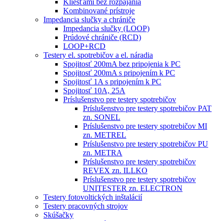
Kliešťami bez rozpájania
Kombinované prístroje
Impedancia slučky a chrániče
Impedancia slučky (LOOP)
Prúdové chrániče (RCD)
LOOP+RCD
Testery el. spotrebičov a el. náradia
Spojitosť 200mA bez pripojenia k PC
Spojitosť 200mA s pripojením k PC
Spojitosť 1A s pripojením k PC
Spojitosť 10A, 25A
Príslušenstvo pre testery spotrebičov
Príslušenstvo pre testery spotrebičov PAT
zn. SONEL
Príslušenstvo pre testery spotrebičov MI
zn. METREL
Príslušenstvo pre testery spotrebičov PU
zn. METRA
Príslušenstvo pre testery spotrebičov
REVEX zn. ILLKO
Príslušenstvo pre testery spotrebičov
UNITESTER zn. ELECTRON
Testery fotovoltických inštalácií
Testery pracovných strojov
Skúšačky