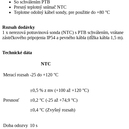
S
o schválením PTB
Presný teplotný snímač NTC
Teplotne odolný kábel sondy, pre použitie do +80 °C
Rozsah dodávky
1 x nerezová potravinová sonda (NTC) s PTB schválením, vrátane
zástrčkového pripojenia IP54 a pevného kábla (dĺžka kábla 1,5 m).
Technické dáta
NTC
Merací rozsah
-25 do +120 °C
±0,5 % z mv (+100 až +120 °C)
Presnosť
±0,2 °C (-25 až +74,9 °C)
±0,4 °C (Zvyšný rozsah)
Doba odozvy
10 s