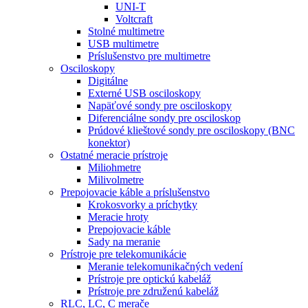
UNI-T
Voltcraft
Stolné multimetre
USB multimetre
Príslušenstvo pre multimetre
Osciloskopy
Digitálne
Externé USB osciloskopy
Napäťové sondy pre osciloskopy
Diferenciálne sondy pre osciloskop
Prúdové klieštové sondy pre osciloskopy (BNC
konektor)
Ostatné meracie prístroje
Miliohmetre
Milivolmetre
Prepojovacie káble a príslušenstvo
Krokosvorky a príchytky
Meracie hroty
Prepojovacie káble
Sady na meranie
Prístroje pre telekomunikácie
Meranie telekomunikačných vedení
Prístroje pre optickú kabeláž
Prístroje pre združenú kabeláž
RLC, LC, C merače