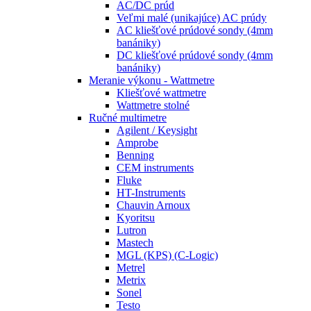
AC/DC prúd
Veľmi malé (unikajúce) AC prúdy
AC kliešťové prúdové sondy (4mm
banániky)
DC kliešťové prúdové sondy (4mm
banániky)
Meranie výkonu - Wattmetre
Kliešťové wattmetre
Wattmetre stolné
Ručné multimetre
Agilent / Keysight
Amprobe
Benning
CEM instruments
Fluke
HT-Instruments
Chauvin Arnoux
Kyoritsu
Lutron
Mastech
MGL (KPS) (C-Logic)
Metrel
Metrix
Sonel
Testo