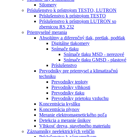
Silomery
Príslušenstvo k prístrojom TESTO, LUTRON
Príslušenstvo k prístrojom TESTO
Príslušenstvo k prístrojom LUTRON so
zbernicou RS 232
Priemyselné merania
Absolútny a diferenčný tlak, pretlak, podtlak
Digitálne tlakomery
Snímače tlaku
Snímače tlaku MSD - nerezové
Snímače tlaku GMSD - plastové
Príslušenstvo
Prevodníky pre priemysel a klimatizačnú
techniku
Prevodníky teploty
Prevodníky vlhkosti
Prevodníky tlaku
Prevodníky prietoku vzduchu
Koncentrácia kyslíku
Koncentrácia plynov
Meranie elektromagnetického poľa
Detekcia a meranie únikov
Vlhkosť dreva, stavebného materialu
Záznamníky neelektrických veličín
Príslušenstvo k záznamníkom