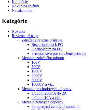
Kalibrácie
Nákup na splátky
Na stiahnutie
Kategórie
Novinky
Revízne prístroje
Združené revízne prístroje
Bez pripojenia k PC
S pripojením na PC
Príslušenstvo pre združené prístroje
Meranie izolačného odporu
100V
500V
1000V
2500V
5000V
10000V a viac
Meranie prechodových odporov
prúdom 200mA do 2A
prúdom 10A a viac
Meranie zemných odporov
Pomocnými zemnými sondami