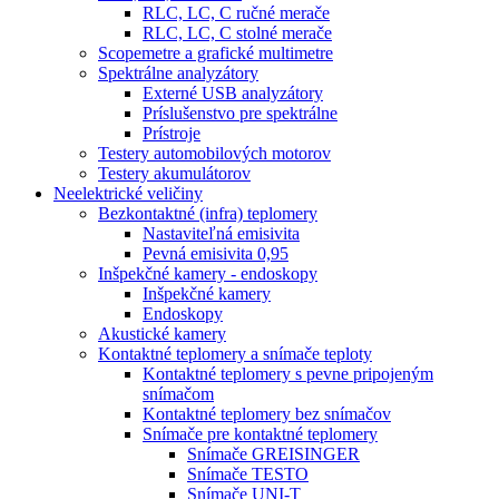
RLC, LC, C ručné merače
RLC, LC, C stolné merače
Scopemetre a grafické multimetre
Spektrálne analyzátory
Externé USB analyzátory
Príslušenstvo pre spektrálne
Prístroje
Testery automobilových motorov
Testery akumulátorov
Neelektrické veličiny
Bezkontaktné (infra) teplomery
Nastaviteľná emisivita
Pevná emisivita 0,95
Inšpekčné kamery - endoskopy
Inšpekčné kamery
Endoskopy
Akustické kamery
Kontaktné teplomery a snímače teploty
Kontaktné teplomery s pevne pripojeným
snímačom
Kontaktné teplomery bez snímačov
Snímače pre kontaktné teplomery
Snímače GREISINGER
Snímače TESTO
Snímače UNI-T