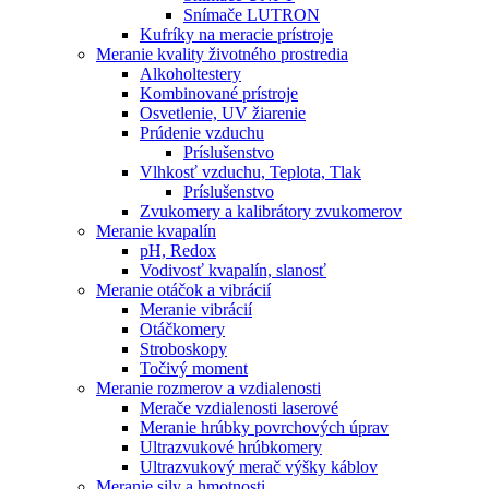
Snímače LUTRON
Kufríky na meracie prístroje
Meranie kvality životného prostredia
Alkoholtestery
Kombinované prístroje
Osvetlenie, UV žiarenie
Prúdenie vzduchu
Príslušenstvo
Vlhkosť vzduchu, Teplota, Tlak
Príslušenstvo
Zvukomery a kalibrátory zvukomerov
Meranie kvapalín
pH, Redox
Vodivosť kvapalín, slanosť
Meranie otáčok a vibrácií
Meranie vibrácií
Otáčkomery
Stroboskopy
Točivý moment
Meranie rozmerov a vzdialenosti
Merače vzdialenosti laserové
Meranie hrúbky povrchových úprav
Ultrazvukové hrúbkomery
Ultrazvukový merač výšky káblov
Meranie sily a hmotnosti