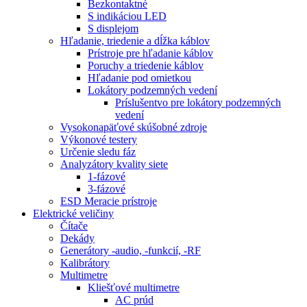
Bezkontaktné
S indikáciou LED
S displejom
Hľadanie, triedenie a dĺžka káblov
Prístroje pre hľadanie káblov
Poruchy a triedenie káblov
Hľadanie pod omietkou
Lokátory podzemných vedení
Príslušentvo pre lokátory podzemných
vedení
Vysokonapäťové skúšobné zdroje
Výkonové testery
Určenie sledu fáz
Analyzátory kvality siete
1-fázové
3-fázové
ESD Meracie prístroje
Elektrické veličiny
Čítače
Dekády
Generátory -audio, -funkcií, -RF
Kalibrátory
Multimetre
Kliešťové multimetre
AC prúd