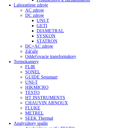
Laboratórne zdroje
AC zdroje
DC zdroje
UNI-T
GETI
DIAMETRAL
SYSKON
STATRON
DC+AC zdroje
Záťaže
Oddeľovacie transformátory
Termokamery
FLIR
SONEL
GUIDE Sensmart
UNI-T
HIKMICRO
TESTO
HT INSTRUMENTS
CHAUVIN ARNOUX
FLUKE
METREL
SEEK Thermal
Analyzátory spalín