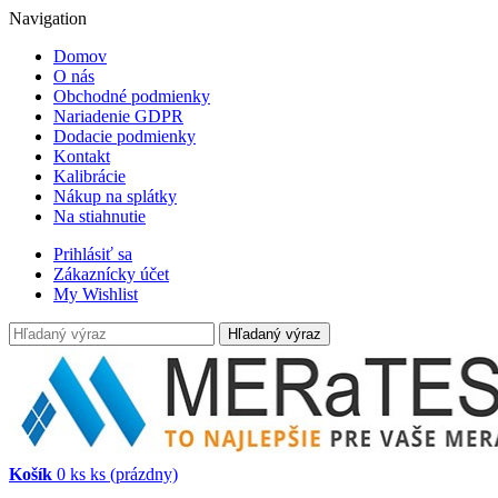
Navigation
Domov
O nás
Obchodné podmienky
Nariadenie GDPR
Dodacie podmienky
Kontakt
Kalibrácie
Nákup na splátky
Na stiahnutie
Prihlásiť sa
Zákaznícky účet
My Wishlist
Hľadaný výraz
Košík
0
ks
ks
(prázdny)