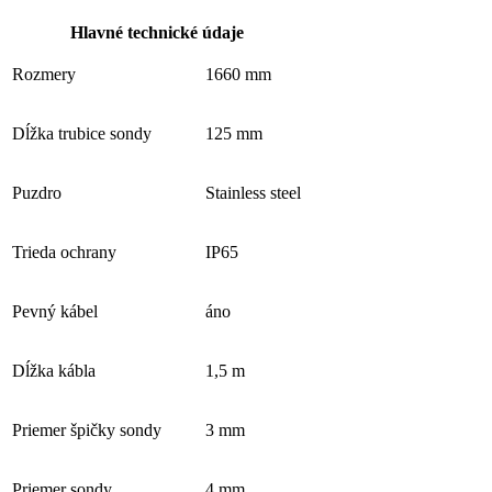
Hlavné technické údaje
Rozmery
1660 mm
Dĺžka trubice sondy
125 mm
Puzdro
Stainless steel
Trieda ochrany
IP65
Pevný kábel
áno
Dĺžka kábla
1,5 m
Priemer špičky sondy
3 mm
Priemer sondy
4 mm