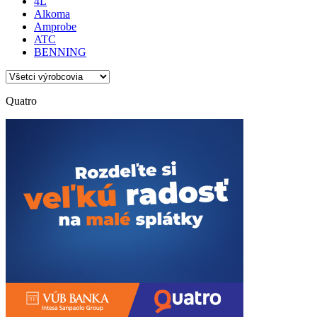
4L
Alkoma
Amprobe
ATC
BENNING
Quatro