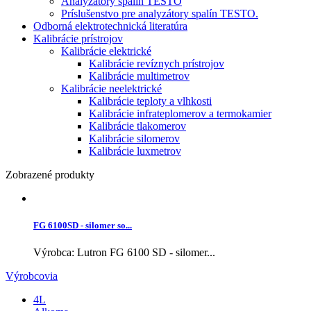
Analyzátory spalín TESTO
Príslušenstvo pre analyzátory spalín TESTO.
Odborná elektrotechnická literatúra
Kalibrácie prístrojov
Kalibrácie elektrické
Kalibrácie revíznych prístrojov
Kalibrácie multimetrov
Kalibrácie neelektrické
Kalibrácie teploty a vlhkosti
Kalibrácie infrateplomerov a termokamier
Kalibrácie tlakomerov
Kalibrácie silomerov
Kalibrácie luxmetrov
Zobrazené produkty
FG 6100SD - silomer so...
Výrobca: Lutron FG 6100 SD - silomer...
Výrobcovia
4L