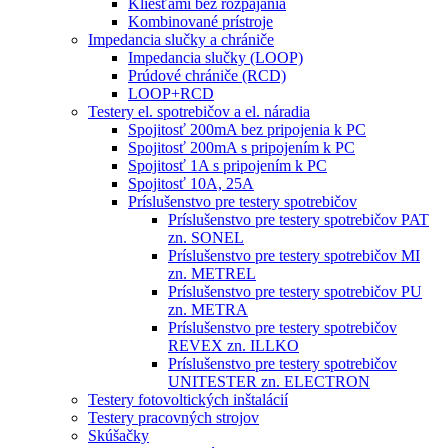
Kliešťami bez rozpájania
Kombinované prístroje
Impedancia slučky a chrániče
Impedancia slučky (LOOP)
Prúdové chrániče (RCD)
LOOP+RCD
Testery el. spotrebičov a el. náradia
Spojitosť 200mA bez pripojenia k PC
Spojitosť 200mA s pripojením k PC
Spojitosť 1A s pripojením k PC
Spojitosť 10A, 25A
Príslušenstvo pre testery spotrebičov
Príslušenstvo pre testery spotrebičov PAT
zn. SONEL
Príslušenstvo pre testery spotrebičov MI
zn. METREL
Príslušenstvo pre testery spotrebičov PU
zn. METRA
Príslušenstvo pre testery spotrebičov
REVEX zn. ILLKO
Príslušenstvo pre testery spotrebičov
UNITESTER zn. ELECTRON
Testery fotovoltických inštalácií
Testery pracovných strojov
Skúšačky