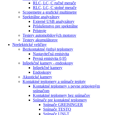
RLC, LC, C ručné merače
RLC, LC, C stolné merače
Scopemetre a grafické multimetre
Spektrálne analyzátory
Externé USB analyzátory
Príslušenstvo pre spektrálne
Prístroje
Testery automobilových motorov
Testery akumulátorov
Neelektrické veličiny
Bezkontaktné (infra) teplomery
Nastaviteľná emisivita
Pevná emisivita 0,95
Inšpekčné kamery - endoskopy
Inšpekčné kamery
Endoskopy
Akustické kamery
Kontaktné teplomery a snímače teploty
Kontaktné teplomery s pevne pripojeným
snímačom
Kontaktné teplomery bez snímačov
Snímače pre kontaktné teplomery
Snímače GREISINGER
Snímače TESTO
Snímače UNI-T