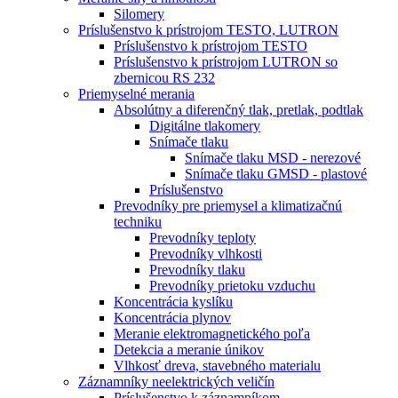
Silomery
Príslušenstvo k prístrojom TESTO, LUTRON
Príslušenstvo k prístrojom TESTO
Príslušenstvo k prístrojom LUTRON so
zbernicou RS 232
Priemyselné merania
Absolútny a diferenčný tlak, pretlak, podtlak
Digitálne tlakomery
Snímače tlaku
Snímače tlaku MSD - nerezové
Snímače tlaku GMSD - plastové
Príslušenstvo
Prevodníky pre priemysel a klimatizačnú
techniku
Prevodníky teploty
Prevodníky vlhkosti
Prevodníky tlaku
Prevodníky prietoku vzduchu
Koncentrácia kyslíku
Koncentrácia plynov
Meranie elektromagnetického poľa
Detekcia a meranie únikov
Vlhkosť dreva, stavebného materialu
Záznamníky neelektrických veličín
Príslušenstvo k záznamníkom