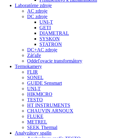
Laboratórne zdroje
AC zdroje
DC zdroje
UNI-T
GETI
DIAMETRAL
SYSKON
STATRON
DC+AC zdroje
Záťaže
Oddeľovacie transformátory
Termokamery
FLIR
SONEL
GUIDE Sensmart
UNI-T
HIKMICRO
TESTO
HT INSTRUMENTS
CHAUVIN ARNOUX
FLUKE
METREL
SEEK Thermal
Analyzátory spalín