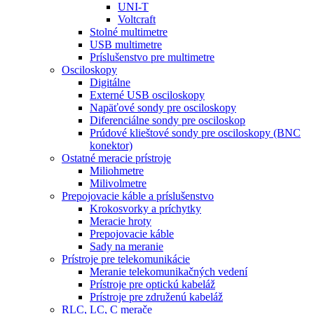
UNI-T
Voltcraft
Stolné multimetre
USB multimetre
Príslušenstvo pre multimetre
Osciloskopy
Digitálne
Externé USB osciloskopy
Napäťové sondy pre osciloskopy
Diferenciálne sondy pre osciloskop
Prúdové klieštové sondy pre osciloskopy (BNC
konektor)
Ostatné meracie prístroje
Miliohmetre
Milivolmetre
Prepojovacie káble a príslušenstvo
Krokosvorky a príchytky
Meracie hroty
Prepojovacie káble
Sady na meranie
Prístroje pre telekomunikácie
Meranie telekomunikačných vedení
Prístroje pre optickú kabeláž
Prístroje pre združenú kabeláž
RLC, LC, C merače