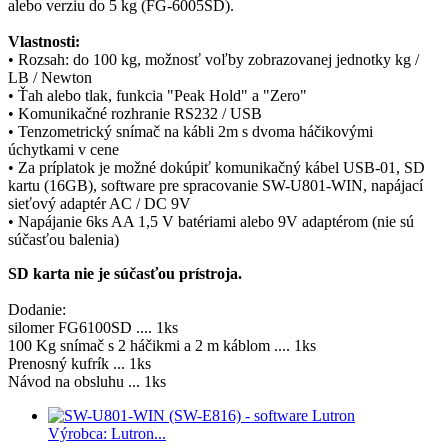
alebo verziu do 5 kg (FG-6005SD).
Vlastnosti:
• Rozsah: do 100 kg, možnosť voľby zobrazovanej jednotky kg /
LB / Newton
• Ťah alebo tlak, funkcia "Peak Hold" a "Zero"
• Komunikačné rozhranie RS232 / USB
•
Tenzometrický snímač na kábli 2m s dvoma háčikovými
úchytkami v cene
• Za príplatok je možné dokúpiť komunikačný kábel USB-01, SD
kartu (16GB), software pre spracovanie SW-U801-WIN, napájací
sieťový adaptér AC / DC 9V
• Napájanie 6ks AA 1,5 V batériami alebo 9V adaptérom (nie sú
súčasťou balenia)
SD karta nie je súčasťou prístroja.
Dodanie:
silomer FG6100SD .... 1ks
100 Kg snímač s 2 háčikmi a 2 m káblom .... 1ks
Prenosný kufrík ... 1ks
Návod na obsluhu ... 1ks
Výrobca: Lutron...