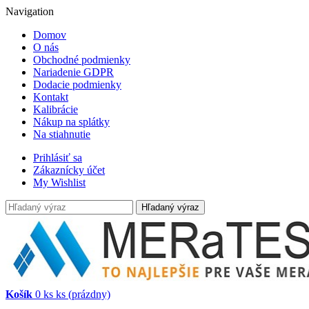
Navigation
Domov
O nás
Obchodné podmienky
Nariadenie GDPR
Dodacie podmienky
Kontakt
Kalibrácie
Nákup na splátky
Na stiahnutie
Prihlásiť sa
Zákaznícky účet
My Wishlist
Hľadaný výraz
Košík
0
ks
ks
(prázdny)