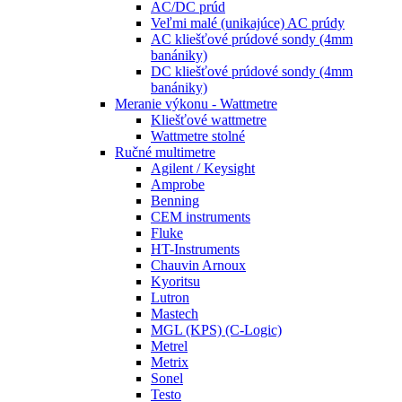
AC/DC prúd
Veľmi malé (unikajúce) AC prúdy
AC kliešťové prúdové sondy (4mm
banániky)
DC kliešťové prúdové sondy (4mm
banániky)
Meranie výkonu - Wattmetre
Kliešťové wattmetre
Wattmetre stolné
Ručné multimetre
Agilent / Keysight
Amprobe
Benning
CEM instruments
Fluke
HT-Instruments
Chauvin Arnoux
Kyoritsu
Lutron
Mastech
MGL (KPS) (C-Logic)
Metrel
Metrix
Sonel
Testo