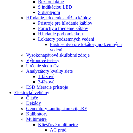
Bezkontaktné
S indikáciou LED
S displejom
Hľadanie, triedenie a dĺžka káblov
Prístroje pre hľadanie káblov
Poruchy a triedenie káblov
Hľadanie pod omietkou
Lokátory podzemných vedení
Príslušentvo pre lokátory podzemných
vedení
Vysokonapäťové skúšobné zdroje
Výkonové testery
Určenie sledu fáz
Analyzátory kvality siete
1-fázové
3-fázové
ESD Meracie prístroje
Elektrické veličiny
Čítače
Dekády
Generátory -audio, -funkcií, -RF
Kalibrátory
Multimetre
Kliešťové multimetre
AC prúd