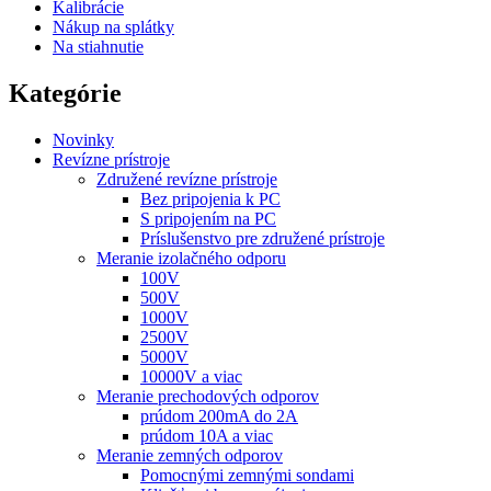
Kalibrácie
Nákup na splátky
Na stiahnutie
Kategórie
Novinky
Revízne prístroje
Združené revízne prístroje
Bez pripojenia k PC
S pripojením na PC
Príslušenstvo pre združené prístroje
Meranie izolačného odporu
100V
500V
1000V
2500V
5000V
10000V a viac
Meranie prechodových odporov
prúdom 200mA do 2A
prúdom 10A a viac
Meranie zemných odporov
Pomocnými zemnými sondami