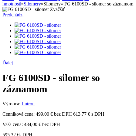
hmotnosti
»
Silomery
»
Silomery
»
FG 6100SD - silomer so záznamom
Zväčšiť
Predchádz.
Ďalej
FG 6100SD - silomer so
záznamom
Výrobca:
Lutron
Cenníková cena:
499,00 € bez DPH
613,77 € s DPH
Vaša cena:
484,00 €
bez DPH
595,32 €
s DPH