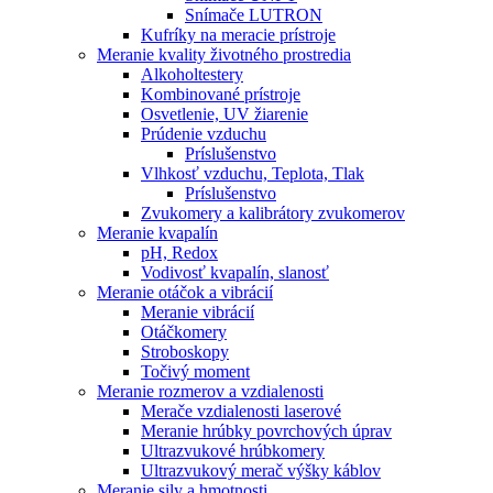
Snímače LUTRON
Kufríky na meracie prístroje
Meranie kvality životného prostredia
Alkoholtestery
Kombinované prístroje
Osvetlenie, UV žiarenie
Prúdenie vzduchu
Príslušenstvo
Vlhkosť vzduchu, Teplota, Tlak
Príslušenstvo
Zvukomery a kalibrátory zvukomerov
Meranie kvapalín
pH, Redox
Vodivosť kvapalín, slanosť
Meranie otáčok a vibrácií
Meranie vibrácií
Otáčkomery
Stroboskopy
Točivý moment
Meranie rozmerov a vzdialenosti
Merače vzdialenosti laserové
Meranie hrúbky povrchových úprav
Ultrazvukové hrúbkomery
Ultrazvukový merač výšky káblov
Meranie sily a hmotnosti