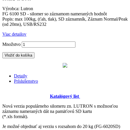
Výrobca: Lutron
FG 6100 SD - silomer so záznamom nameraných hodnôt
Popis: max 100kg, (ťah, tlak), SD záznamník, Záznam Normal/Peak
(od 20ms), USB/RS232
Viac detailov
Množstvo
Vložiť do košíka
Detaily
Príslušenstvo
Katalógový list
Nová verzia populárneho silomeru zn. LUTRON s možnosťou
záznamu nameraných dát na pamäťovú SD kartu
(*.xls formát).
Je možné objednať aj verziu s rozsahom do 20 kg (FG-6020SD)