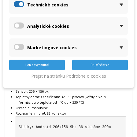
Technické cookies
snímanie ukáže veci skryté vašim očiam. Kamera je dobre prenosná a
dodávaná s praktickým vodeodolným púzdrom, môžete ju mať stále so
sebou. Seek Compact má rozlišovaciu schopnosť tepla až do 300 m.
Vlastnosti:
Analytické cookies
Mobilná infračervená kamera pre mobilné zariadenie
Detekčná vzdialenosť až 300m
Marketingové cookies
Teplota priamo na displeji
Teplotný rozdiel najchladnejšej a najteplejšej oblasti
Len nevyhnutné
Prijať všetko
Nezávislosť na osvetlení (pracuje vo dne i v noci)
Prejsť na stránku Podrobne o cookies
Teplotný rozsah od -40°C do +330 °C
Zorný uhol 36°
Senzor: 206 × 156 px
Teplotný obraz s rozlíšením 32 136 pixelov (každý pixel s
informáciou o teplote od - 40 do + 330 °C)
Ostrenie: manuálne
Rozhranie: microUSB konektor
Štítky:
 Android 206x156 9Hz 36 stupňov 300m