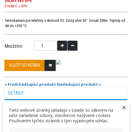
256,00 €
bez DPH
314,88 €
s DPH
Termokamera pre telefóny s Android OS. Zorný uhol 36°. Dosah 300m. Teploty od
-40 do +330 °C.
Množstvo
VLOŽIŤ DO KOŠÍKA
« Predchádzajúci produkt
Nasledujúci produkt »
DETAILY
×
Tieto webové stránky ukladajú v súlade so zákonmi na
Seek Thermal Compact pre Android
vaše zariadenie súbory, všeobecne nazývané cookies.
Používaním týchto stránok s tým vyjadrujete súhlas.
Seek Compact je prvá infračervená kamera, ktorá sa dá pripojiť ku
spodnej časti telefónu. Pokročilá infračervená technológia umožňuje,
aby ste videli teplotný obraz v dennej i nočnej dobe. Infračervené