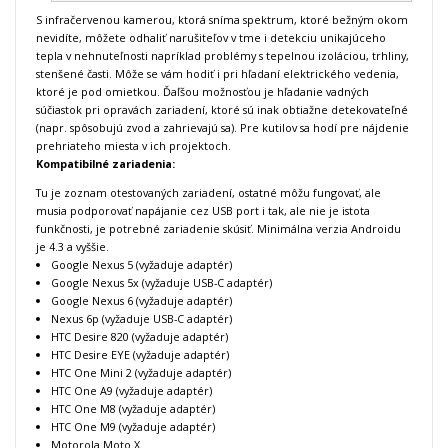
S infračervenou kamerou, ktorá sníma spektrum, ktoré bežným okom
nevidíte, môžete odhaliť narušiteľov v tme i detekciu unikajúceho
tepla v nehnuteľnosti napríklad problémy s tepelnou izoláciou, trhliny,
stenšené časti. Môže se vám hodiť i pri hľadaní elektrického vedenia,
ktoré je pod omietkou. Ďaľšou možnosťou je hľadanie vadných
súčiastok pri opravách zariadení, ktoré sú inak obtiažne detekovateľné
(napr. spôsobujú zvod a zahrievajú sa). Pre kutilov sa hodí pre nájdenie
prehriateho miesta v ich projektoch.
Kompatibilné zariadenia:
Tu je zoznam otestovaných zariadení, ostatné môžu fungovať, ale
musia podporovať napájanie cez USB port i tak, ale nie je istota
funkčnosti, je potrebné zariadenie skúsiť. Minimálna verzia Androidu
je 4.3 a vyššie.
Google Nexus 5 (vyžaduje adaptér)
Google Nexus 5x (vyžaduje USB-C adaptér)
Google Nexus 6 (vyžaduje adaptér)
Nexus 6p (vyžaduje USB-C adaptér)
HTC Desire 820 (vyžaduje adaptér)
HTC Desire EYE (vyžaduje adaptér)
HTC One Mini 2 (vyžaduje adaptér)
HTC One A9 (vyžaduje adaptér)
HTC One M8 (vyžaduje adaptér)
HTC One M9 (vyžaduje adaptér)
Motorola Moto X