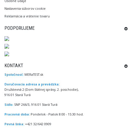
Osobné údaje
Nastavenia súborov cookie
Reklamácia a vrátenie tovaru
PODPORUJEME
KONTAKT
Spoločnosť:
MERaTEST.sk
Doručovacia adresa a prevádzka:
Družstevná 2 (Dom štátnej správy, 2. poschodie),
916 01 Stará Turá
Sídlo:
SNP 266/3, 916 01 Stará Turá
Pracovná doba:
Pondelok - Piatok 8:00 - 15:30 hod.
Pevná linka:
+421 32/642 0909