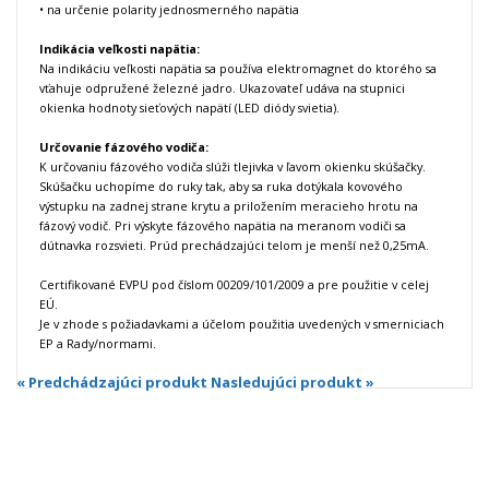
• na určenie polarity jednosmerného napätia
Indikácia veľkosti napätia:
Na indikáciu veľkosti napätia sa používa elektromagnet do ktorého sa
vťahuje odpružené železné jadro. Ukazovateľ udáva na stupnici
okienka hodnoty sieťových napätí (LED diódy svietia).
Určovanie fázového vodiča:
K určovaniu fázového vodiča slúži tlejivka v ľavom okienku skúšačky.
Skúšačku uchopíme do ruky tak, aby sa ruka dotýkala kovového
výstupku na zadnej strane krytu a priložením meracieho hrotu na
fázový vodič. Pri výskyte fázového napätia na meranom vodiči sa
dútnavka rozsvieti. Prúd prechádzajúci telom je menší než 0,25mA.
Certifikované EVPU pod číslom 00209/101/2009 a pre použitie v celej
EÚ.
Je v zhode s požiadavkami a účelom použitia uvedených v smerniciach
EP a Rady/normami.
« Predchádzajúci produkt
Nasledujúci produkt »