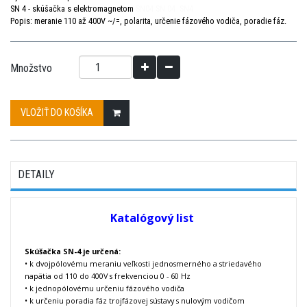
SN 4 - skúšačka s elektromagnetom
SN04 SN 04 SN4
Popis: meranie 110 až 400V ~/=, polarita, určenie fázového vodiča, poradie fáz.
Množstvo
VLOŽIŤ DO KOŠÍKA
DETAILY
Katalógový list
Skúšačka SN-4 je určená:
• k dvojpólovému meraniu veľkosti jednosmerného a striedavého
napätia od 110 do 400V s frekvenciou 0 - 60 Hz
• k jednopólovému určeniu fázového vodiča
• k určeniu poradia fáz trojfázovej sústavy s nulovým vodičom