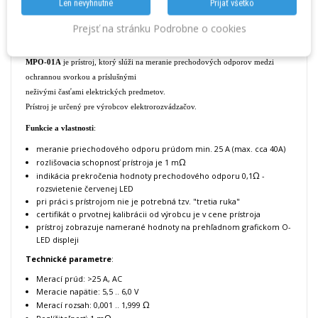
Len nevyhnutné
Prijať všetko
Prejsť na stránku Podrobne o cookies
Katalógový list
MPO-01A
je prístroj, ktorý slúži na meranie prechodových odporov medzi
ochrannou svorkou a príslušnými
neživými časťami elektrických predmetov.
Prístroj je určený pre výrobcov elektrorozvádzačov.
Funkcie a vlastnosti
:
meranie priechodového odporu prúdom min. 25 A (max. cca 40A)
Ω
rozlišovacia schopnosť prístroja je 1 m
Ω
indikácia prekročenia hodnoty prechodového odporu 0,1
-
rozsvietenie červenej LED
pri práci s prístrojom nie je potrebná tzv. "tretia ruka"
certifikát o prvotnej kalibrácii od výrobcu je v cene prístroja
prístroj zobrazuje namerané hodnoty na prehľadnom grafickom O-
LED displeji
Technické parametre
:
Merací prúd: >25 A, AC
Meracie napätie: 5,5 .. 6,0 V
Ω
Merací rozsah: 0,001 .. 1,999