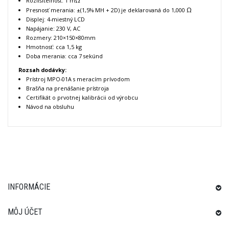
Ω
Rozlíšiteľnosť: 1 m
Ω
Presnosť merania: ±(1,5% MH + 2D) je deklarovaná do 1,000
Displej: 4-miestný LCD
Napájanie: 230 V, AC
Rozmery: 210×150×80mm
Hmotnosť: cca 1,5 kg
Doba merania: cca 7 sekúnd
Rozsah dodávky:
Prístroj MPO-01A s meracím prívodom
Brašňa na prenášanie prístroja
Certifikát o prvotnej kalibrácii od výrobcu
Návod na obsluhu
INFORMÁCIE
MÔJ ÚČET