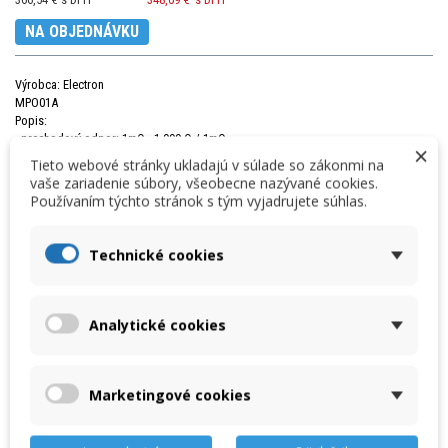
NA OBJEDNÁVKU
Výrobca: Electron
MPO01A
Popis:
- prechodový odpor: 1mΩ - 1,999 Ω / 1mΩ
×
- testovací prúd: min. 25A
Tieto webové stránky ukladajú v súlade so zákonmi na
- meranie prúdu: 0 .. 51A / 1A
vaše zariadenie súbory, všeobecne nazývané cookies.
- O-LED displej.
Používaním týchto stránok s tým vyjadrujete súhlas.
Technické cookies
Množstvo
Analytické cookies
VLOŽIŤ DO KOŠÍKA
Marketingové cookies
« Predchádzajúci produkt
Nasledujúci produkt »
DETAILY
PRÍSLUŠENSTVO