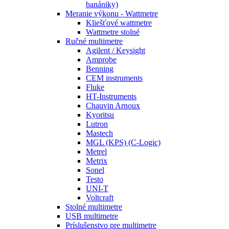
banániky)
Meranie výkonu - Wattmetre
Kliešťové wattmetre
Wattmetre stolné
Ručné multimetre
Agilent / Keysight
Amprobe
Benning
CEM instruments
Fluke
HT-Instruments
Chauvin Arnoux
Kyoritsu
Lutron
Mastech
MGL (KPS) (C-Logic)
Metrel
Metrix
Sonel
Testo
UNI-T
Voltcraft
Stolné multimetre
USB multimetre
Príslušenstvo pre multimetre