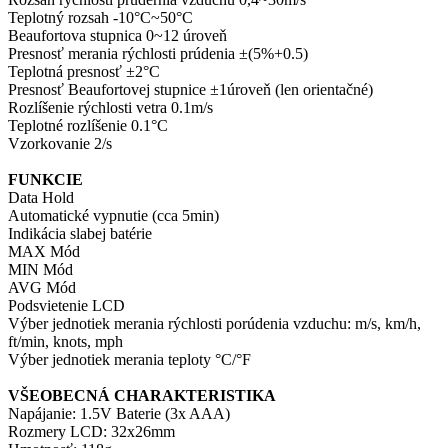
Teplotný rozsah -10°C~50°C
Beaufortova stupnica 0~12 úroveň
Presnosť merania rýchlosti prúdenia ±(5%+0.5)
Teplotná presnosť ±2°C
Presnosť Beaufortovej stupnice ±1úroveň (len orientačné)
Rozlíšenie rýchlosti vetra 0.1m/s
Teplotné rozlíšenie 0.1°C
Vzorkovanie 2/s
FUNKCIE
Data Hold
Automatické vypnutie (cca 5min)
Indikácia slabej batérie
MAX Mód
MIN Mód
AVG Mód
Podsvietenie LCD
Výber jednotiek merania rýchlosti porúdenia vzduchu: m/s, km/h,
ft/min, knots, mph
Výber jednotiek merania teploty °C/°F
VŠEOBECNÁ CHARAKTERISTIKA
Napájanie: 1.5V Baterie (3x AAA)
Rozmery LCD: 32x26mm