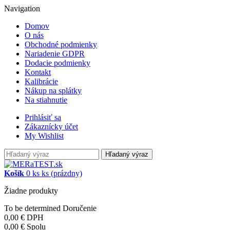
Navigation
Domov
O nás
Obchodné podmienky
Nariadenie GDPR
Dodacie podmienky
Kontakt
Kalibrácie
Nákup na splátky
Na stiahnutie
Prihlásiť sa
Zákaznícky účet
My Wishlist
Hľadaný výraz
Košík
0
ks
ks
(prázdny)
Žiadne produkty
To be determined
Doručenie
0,00 €
DPH
0,00 €
Spolu