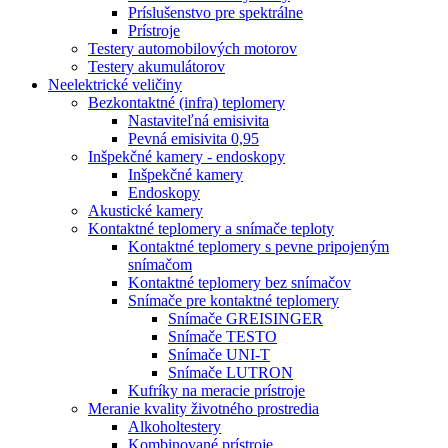
Príslušenstvo pre spektrálne
Prístroje
Testery automobilových motorov
Testery akumulátorov
Neelektrické veličiny
Bezkontaktné (infra) teplomery
Nastaviteľná emisivita
Pevná emisivita 0,95
Inšpekčné kamery - endoskopy
Inšpekčné kamery
Endoskopy
Akustické kamery
Kontaktné teplomery a snímače teploty
Kontaktné teplomery s pevne pripojeným
snímačom
Kontaktné teplomery bez snímačov
Snímače pre kontaktné teplomery
Snímače GREISINGER
Snímače TESTO
Snímače UNI-T
Snímače LUTRON
Kufríky na meracie prístroje
Meranie kvality životného prostredia
Alkoholtestery
Kombinované prístroje