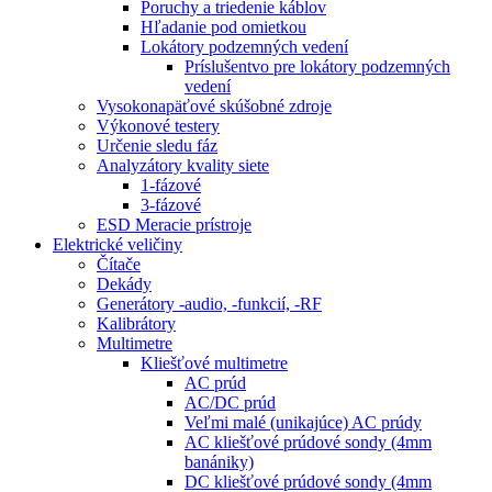
Poruchy a triedenie káblov
Hľadanie pod omietkou
Lokátory podzemných vedení
Príslušentvo pre lokátory podzemných
vedení
Vysokonapäťové skúšobné zdroje
Výkonové testery
Určenie sledu fáz
Analyzátory kvality siete
1-fázové
3-fázové
ESD Meracie prístroje
Elektrické veličiny
Čítače
Dekády
Generátory -audio, -funkcií, -RF
Kalibrátory
Multimetre
Kliešťové multimetre
AC prúd
AC/DC prúd
Veľmi malé (unikajúce) AC prúdy
AC kliešťové prúdové sondy (4mm
banániky)
DC kliešťové prúdové sondy (4mm