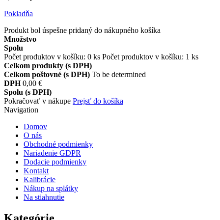
Pokladňa
Produkt bol úspešne pridaný do nákupného košíka
Množstvo
Spolu
Počet produktov v košíku:
0
ks
Počet produktov v košíku: 1 ks
Celkom produkty (s DPH)
Celkom poštovné (s DPH)
To be determined
DPH
0,00 €
Spolu (s DPH)
Pokračovať v nákupe
Prejsť do košíka
Navigation
Domov
O nás
Obchodné podmienky
Nariadenie GDPR
Dodacie podmienky
Kontakt
Kalibrácie
Nákup na splátky
Na stiahnutie
Kategórie