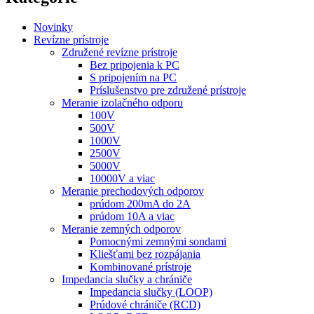
Novinky
Revízne prístroje
Združené revízne prístroje
Bez pripojenia k PC
S pripojením na PC
Príslušenstvo pre združené prístroje
Meranie izolačného odporu
100V
500V
1000V
2500V
5000V
10000V a viac
Meranie prechodových odporov
prúdom 200mA do 2A
prúdom 10A a viac
Meranie zemných odporov
Pomocnými zemnými sondami
Kliešťami bez rozpájania
Kombinované prístroje
Impedancia slučky a chrániče
Impedancia slučky (LOOP)
Prúdové chrániče (RCD)