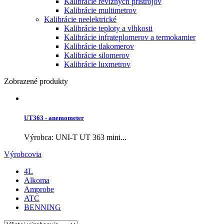
Kalibrácie revíznych prístrojov
Kalibrácie multimetrov
Kalibrácie neelektrické
Kalibrácie teploty a vlhkosti
Kalibrácie infrateplomerov a termokamier
Kalibrácie tlakomerov
Kalibrácie silomerov
Kalibrácie luxmetrov
Zobrazené produkty
UT363 - anemometer
Výrobca: UNI-T UT 363 mini...
Výrobcovia
4L
Alkoma
Amprobe
ATC
BENNING