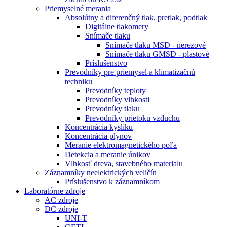
Priemyselné merania
Absolútny a diferenčný tlak, pretlak, podtlak
Digitálne tlakomery
Snímače tlaku
Snímače tlaku MSD - nerezové
Snímače tlaku GMSD - plastové
Príslušenstvo
Prevodníky pre priemysel a klimatizačnú
techniku
Prevodníky teploty
Prevodníky vlhkosti
Prevodníky tlaku
Prevodníky prietoku vzduchu
Koncentrácia kyslíku
Koncentrácia plynov
Meranie elektromagnetického poľa
Detekcia a meranie únikov
Vlhkosť dreva, stavebného materialu
Záznamníky neelektrických veličín
Príslušenstvo k záznamníkom
Laboratórne zdroje
AC zdroje
DC zdroje
UNI-T