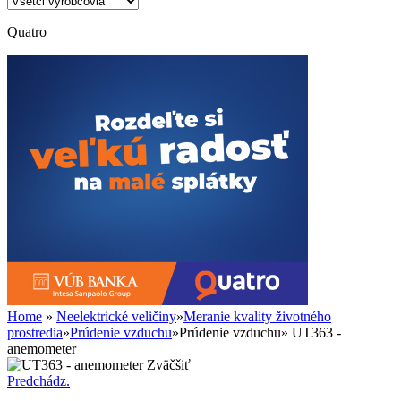
Quatro
Home
»
Neelektrické veličiny
»
Meranie kvality životného
prostredia
»
Prúdenie vzduchu
»
Prúdenie vzduchu
»
UT363 -
anemometer
Zväčšiť
Predchádz.