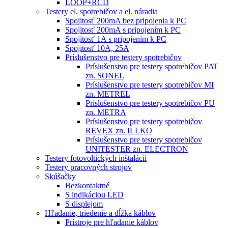
LOOP+RCD
Testery el. spotrebičov a el. náradia
Spojitosť 200mA bez pripojenia k PC
Spojitosť 200mA s pripojením k PC
Spojitosť 1A s pripojením k PC
Spojitosť 10A, 25A
Príslušenstvo pre testery spotrebičov
Príslušenstvo pre testery spotrebičov PAT
zn. SONEL
Príslušenstvo pre testery spotrebičov MI
zn. METREL
Príslušenstvo pre testery spotrebičov PU
zn. METRA
Príslušenstvo pre testery spotrebičov
REVEX zn. ILLKO
Príslušenstvo pre testery spotrebičov
UNITESTER zn. ELECTRON
Testery fotovoltických inštalácií
Testery pracovných strojov
Skúšačky
Bezkontaktné
S indikáciou LED
S displejom
Hľadanie, triedenie a dĺžka káblov
Prístroje pre hľadanie káblov