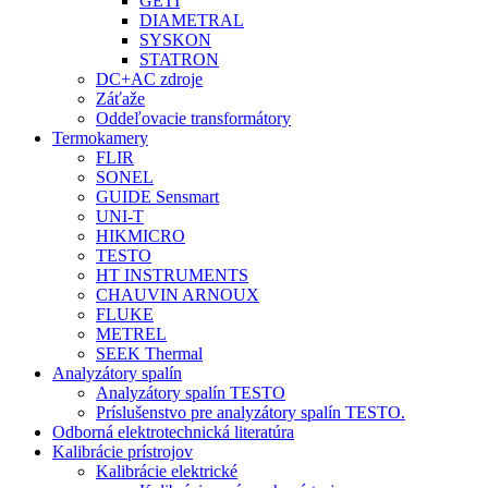
GETI
DIAMETRAL
SYSKON
STATRON
DC+AC zdroje
Záťaže
Oddeľovacie transformátory
Termokamery
FLIR
SONEL
GUIDE Sensmart
UNI-T
HIKMICRO
TESTO
HT INSTRUMENTS
CHAUVIN ARNOUX
FLUKE
METREL
SEEK Thermal
Analyzátory spalín
Analyzátory spalín TESTO
Príslušenstvo pre analyzátory spalín TESTO.
Odborná elektrotechnická literatúra
Kalibrácie prístrojov
Kalibrácie elektrické