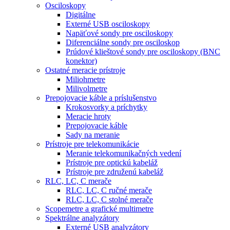
Osciloskopy
Digitálne
Externé USB osciloskopy
Napäťové sondy pre osciloskopy
Diferenciálne sondy pre osciloskop
Prúdové klieštové sondy pre osciloskopy (BNC
konektor)
Ostatné meracie prístroje
Miliohmetre
Milivolmetre
Prepojovacie káble a príslušenstvo
Krokosvorky a príchytky
Meracie hroty
Prepojovacie káble
Sady na meranie
Prístroje pre telekomunikácie
Meranie telekomunikačných vedení
Prístroje pre optickú kabeláž
Prístroje pre združenú kabeláž
RLC, LC, C merače
RLC, LC, C ručné merače
RLC, LC, C stolné merače
Scopemetre a grafické multimetre
Spektrálne analyzátory
Externé USB analyzátory