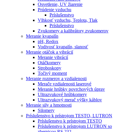
Osvetlenie, UV žiarenie
Prúdenie vzduchu
Príslušenstvo
Vlhkosť vzduchu, Teplota, Tlak
Príslušenstvo
Zvukomery a kalibrátory zvukomerov
Meranie kvapalín
pH, Redox
Vodivosť kvapalín, slanosť
Meranie otáčok a vibrácií
Meranie vibrácií
Otáčkomery
Stroboskopy
Točivý moment
Meranie rozmerov a vzdialenosti
Merače vzdialenosti laserové
Meranie hrúbky povrchových úprav
Ultrazvukové hrúbkomery
Ultrazvukový merač výšky káblov
Meranie sily a hmotnosti
Silomery
Príslušenstvo k prístrojom TESTO, LUTRON
Príslušenstvo k prístrojom TESTO
Príslušenstvo k prístrojom LUTRON so
zbernicou RS 232