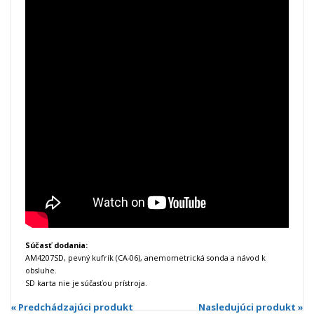
Súčasť dodania:
AM4207SD, pevný kufrík (CA-06), anemometrická sonda a návod k
obsluhe.
SD karta nie je súčasťou prístroja.
« Predchádzajúci produkt
Nasledujúci produkt »