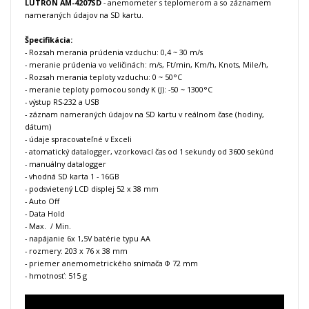
LUTRON AM-4207SD
- anemometer s teplomerom a so záznamem
nameraných údajov na SD kartu.
Špecifikácia:
- Rozsah merania prúdenia vzduchu: 0,4 ~ 30 m/s
- meranie prúdenia vo veličinách: m/s, Ft/min, Km/h, Knots, Mile/h,
- Rozsah merania teploty vzduchu: 0 ~ 50°C
- meranie teploty pomocou sondy K (J): -50 ~ 1300°C
- výstup RS-232 a USB
- záznam nameraných údajov na SD kartu v reálnom čase (hodiny,
dátum)
- údaje spracovateľné v Exceli
- atomatický datalogger, vzorkovací čas od 1 sekundy od 3600 sekúnd
- manuálny datalogger
- vhodná SD karta 1 - 16GB
- podsvietený LCD displej 52 x 38 mm
- Auto Off
- Data Hold
- Max. / Min.
- napájanie 6x 1,5V batérie typu AA
- rozmery: 203 x 76 x 38 mm
- priemer anemometrického snímača Φ 72 mm
- hmotnosť: 515 g