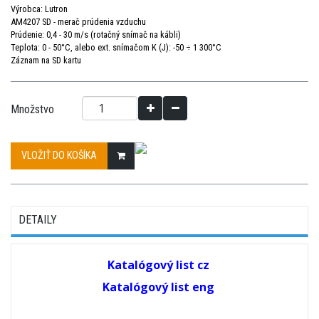
Výrobca: Lutron
AM4207 SD - merač prúdenia vzduchu
Prúdenie: 0,4 - 30 m/s (rotačný snímač na kábli)
Teplota: 0 - 50°C, alebo ext. snímačom K (J): -50 ÷ 1 300°C
Záznam na SD kartu
Množstvo
VLOŽIŤ DO KOŠÍKA
DETAILY
Katalógový list cz
Katalógový list eng