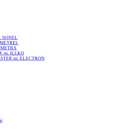
 zn. SONEL
zn. METREL
zn. METRA
VEX zn. ILLKO
UNITESTER zn. ELECTRON
ní