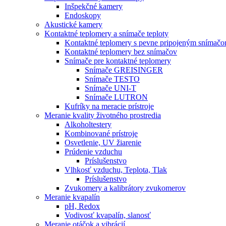
Inšpekčné kamery
Endoskopy
Akustické kamery
Kontaktné teplomery a snímače teploty
Kontaktné teplomery s pevne pripojeným snímač
Kontaktné teplomery bez snímačov
Snímače pre kontaktné teplomery
Snímače GREISINGER
Snímače TESTO
Snímače UNI-T
Snímače LUTRON
Kufríky na meracie prístroje
Meranie kvality životného prostredia
Alkoholtestery
Kombinované prístroje
Osvetlenie, UV žiarenie
Prúdenie vzduchu
Príslušenstvo
Vlhkosť vzduchu, Teplota, Tlak
Príslušenstvo
Zvukomery a kalibrátory zvukomerov
Meranie kvapalín
pH, Redox
Vodivosť kvapalín, slanosť
Meranie otáčok a vibrácií