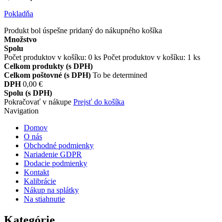
Pokladňa
Produkt bol úspešne pridaný do nákupného košíka
Množstvo
Spolu
Počet produktov v košíku:
0
ks
Počet produktov v košíku: 1 ks
Celkom produkty (s DPH)
Celkom poštovné (s DPH)
To be determined
DPH
0,00 €
Spolu (s DPH)
Pokračovať v nákupe
Prejsť do košíka
Navigation
Domov
O nás
Obchodné podmienky
Nariadenie GDPR
Dodacie podmienky
Kontakt
Kalibrácie
Nákup na splátky
Na stiahnutie
Kategórie