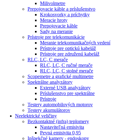
Milivolmetre
Prepojovacie káble a príslušenstvo
Krokosvorky a príchytky
Meracie hroty
Prepojovacie káble
Sady na meranie
Prístroje pre telekomunikácie
Meranie telekomunikačných vedení
Prístroje pre optickú kabeláž
Prístroje pre združenú kabeláž
RLC, LC, C merače
RLC, LC, C ručné merače
RLC, LC, C stolné merače
Scopemetre a grafické multimetre
Spektrálne analyzátory
Externé USB analyzátory
Príslušenstvo pre spektrálne
Prístroje
Testery automobilových motorov
Testery akumulátorov
Neelektrické veličiny
Bezkontaktné (infra) teplomery
Nastaviteľná emisivita
Pevná emisivita 0,95
Inšpekčné kamery - endoskopy