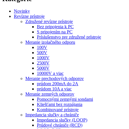
Novinky
Revízne prístroje
Združené revízne prístroje
Bez pripojenia k PC
S pripojením na PC
Príslušenstvo pre združené prístroje
Meranie izolačného odporu
100V
500V
1000V
2500V
5000V
10000V a viac
Meranie prechodových odporov
prúdom 200mA do 2A
prúdom 10A a viac
Meranie zemných odporov
Pomocnými zemnými sondami
Kliešťami bez rozpájania
Kombinované prístroje
Impedancia slučky a chrániče
Impedancia slučky (LOOP)
Prúdové chrániče (RCD)