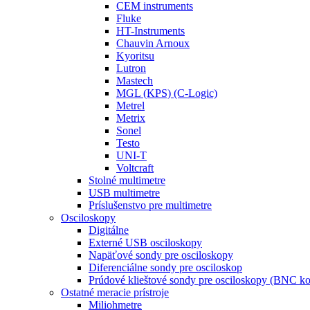
CEM instruments
Fluke
HT-Instruments
Chauvin Arnoux
Kyoritsu
Lutron
Mastech
MGL (KPS) (C-Logic)
Metrel
Metrix
Sonel
Testo
UNI-T
Voltcraft
Stolné multimetre
USB multimetre
Príslušenstvo pre multimetre
Osciloskopy
Digitálne
Externé USB osciloskopy
Napäťové sondy pre osciloskopy
Diferenciálne sondy pre osciloskop
Prúdové klieštové sondy pre osciloskopy (BNC ko
Ostatné meracie prístroje
Miliohmetre