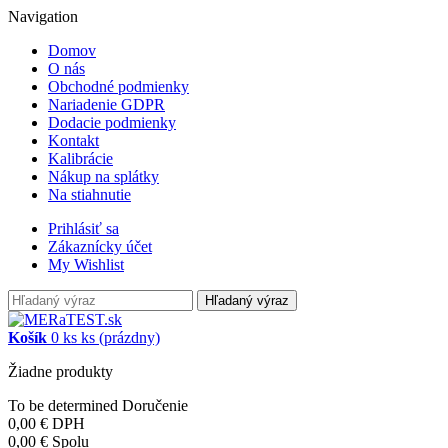
Navigation
Domov
O nás
Obchodné podmienky
Nariadenie GDPR
Dodacie podmienky
Kontakt
Kalibrácie
Nákup na splátky
Na stiahnutie
Prihlásiť sa
Zákaznícky účet
My Wishlist
Hľadaný výraz
Košík
0
ks
ks
(prázdny)
Žiadne produkty
To be determined
Doručenie
0,00 €
DPH
0,00 €
Spolu