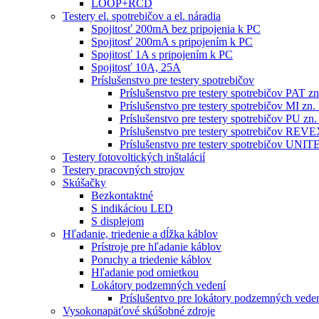
LOOP+RCD
Testery el. spotrebičov a el. náradia
Spojitosť 200mA bez pripojenia k PC
Spojitosť 200mA s pripojením k PC
Spojitosť 1A s pripojením k PC
Spojitosť 10A, 25A
Príslušenstvo pre testery spotrebičov
Príslušenstvo pre testery spotrebičov PAT
Príslušenstvo pre testery spotrebičov MI 
Príslušenstvo pre testery spotrebičov PU 
Príslušenstvo pre testery spotrebičov RE
Príslušenstvo pre testery spotrebičov 
Testery fotovoltických inštalácií
Testery pracovných strojov
Skúšačky
Bezkontaktné
S indikáciou LED
S displejom
Hľadanie, triedenie a dĺžka káblov
Prístroje pre hľadanie káblov
Poruchy a triedenie káblov
Hľadanie pod omietkou
Lokátory podzemných vedení
Príslušentvo pre lokátory podzemných vede
Vysokonapäťové skúšobné zdroje