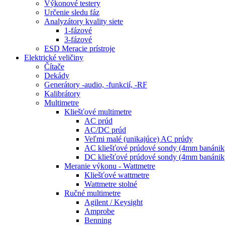
Výkonové testery
Určenie sledu fáz
Analyzátory kvality siete
1-fázové
3-fázové
ESD Meracie prístroje
Elektrické veličiny
Čítače
Dekády
Generátory -audio, -funkcií, -RF
Kalibrátory
Multimetre
Kliešťové multimetre
AC prúd
AC/DC prúd
Veľmi malé (unikajúce) AC prúdy
AC kliešťové prúdové sondy (4mm banánik
DC kliešťové prúdové sondy (4mm banánik
Meranie výkonu - Wattmetre
Kliešťové wattmetre
Wattmetre stolné
Ručné multimetre
Agilent / Keysight
Amprobe
Benning