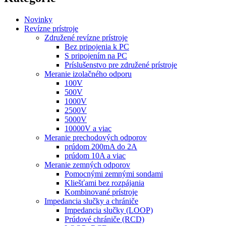
Novinky
Revízne prístroje
Združené revízne prístroje
Bez pripojenia k PC
S pripojením na PC
Príslušenstvo pre združené prístroje
Meranie izolačného odporu
100V
500V
1000V
2500V
5000V
10000V a viac
Meranie prechodových odporov
prúdom 200mA do 2A
prúdom 10A a viac
Meranie zemných odporov
Pomocnými zemnými sondami
Kliešťami bez rozpájania
Kombinované prístroje
Impedancia slučky a chrániče
Impedancia slučky (LOOP)
Prúdové chrániče (RCD)