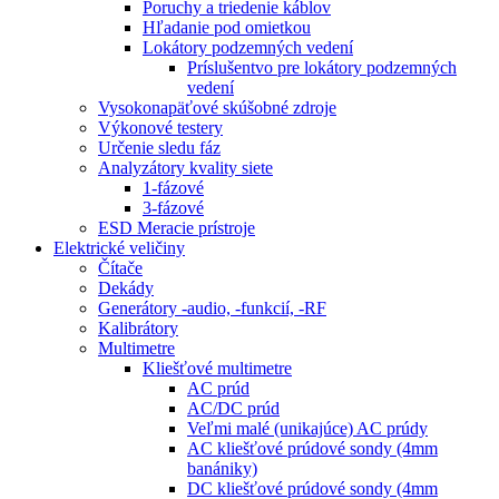
Poruchy a triedenie káblov
Hľadanie pod omietkou
Lokátory podzemných vedení
Príslušentvo pre lokátory podzemných
vedení
Vysokonapäťové skúšobné zdroje
Výkonové testery
Určenie sledu fáz
Analyzátory kvality siete
1-fázové
3-fázové
ESD Meracie prístroje
Elektrické veličiny
Čítače
Dekády
Generátory -audio, -funkcií, -RF
Kalibrátory
Multimetre
Kliešťové multimetre
AC prúd
AC/DC prúd
Veľmi malé (unikajúce) AC prúdy
AC kliešťové prúdové sondy (4mm
banániky)
DC kliešťové prúdové sondy (4mm