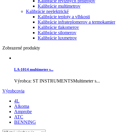
Kalibrácie revíznych prístrojov
Kalibrácie multimetrov
Kalibrácie neelektrické
Kalibrácie teploty a vlhkosti
Kalibrácie infrateplomerov a termokamier
Kalibrácie tlakomerov
Kalibrácie silomerov
Kalibrácie luxmetrov
Zobrazené produkty
LA-1014 multimeter s...
Výrobca: ST INSTRUMENTSMultimeter s...
Výrobcovia
4L
Alkoma
Amprobe
ATC
BENNING