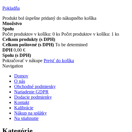
Pokladňa
Produkt bol úspešne pridaný do nákupného košíka
Množstvo
Spolu
Počet produktov v košíku:
0
ks
Počet produktov v košíku: 1 ks
Celkom produkty (s DPH)
Celkom poštovné (s DPH)
To be determined
DPH
0,00 €
Spolu (s DPH)
Pokračovať v nákupe
Prejsť do košíka
Navigation
Domov
O nás
Obchodné podmienky
Nariadenie GDPR
Dodacie podmienky
Kontakt
Kalibrácie
Nákup na splátky
Na stiahnutie
Kategórie