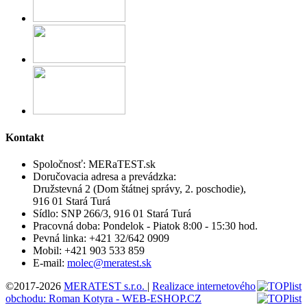
Kontakt
Spoločnosť:
MERaTEST.sk
Doručovacia adresa a prevádzka:
Družstevná 2 (Dom štátnej správy, 2. poschodie),
916 01 Stará Turá
Sídlo:
SNP 266/3, 916 01 Stará Turá
Pracovná doba:
Pondelok - Piatok 8:00 - 15:30 hod.
Pevná linka:
+421 32/642 0909
Mobil:
+421 903 533 859
E-mail:
molec@meratest.sk
©2017-2026
MERATEST s.r.o.
|
Realizace internetového
obchodu: Roman Kotyra - WEB-ESHOP.CZ