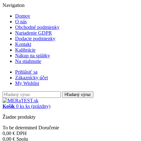
Navigation
Domov
O nás
Obchodné podmienky
Nariadenie GDPR
Dodacie podmienky
Kontakt
Kalibrácie
Nákup na splátky
Na stiahnutie
Prihlásiť sa
Zákaznícky účet
My Wishlist
Hľadaný výraz
Košík
0
ks
ks
(prázdny)
Žiadne produkty
To be determined
Doručenie
0,00 €
DPH
0,00 €
Spolu