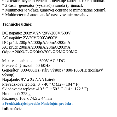
* Detektor skrytého vedenia - detekuje kábel až 10 cm hlboko.
* 2 časti - generátor (vysielač) a sonda (prijímač).
* Multimeter je vďaka gumovej ochrane je mimoriadne odolný.
* Multimeter má automatické nastavovanie rozsahov.
Technické údaje:
DC napätie: 200mV/2V/20V/200V/600V
AC napätie: 2V/20V/200V/600V
DC prúd: 200μA/2000μA/20mA/200mA
AC prúd: 200μA/2000μA/20mA/200mA
Odpor: 200Ω/2kΩ/20kΩ/200kΩ/2MΩ/20MΩ
Max. vstupné napätie: 600V AC / DC
Frekvenčný rozsah: 50-60Hz
Generátor: 800-860Hz (stály výstup) / 800-1050Hz (kolísavý
výstup)
Napájanie: 9V a 2x AAA batérie
Prevádzková teplota: 0 ~ 40 ° C (32 ~ 104 ° F)
Skladovacia teplota: -10 ° C ~ 50 ° C (14 ~ 122 ° F)
Hmotnosť: 328 g
Rozmery: 162 x 74,5 x 44mm
« Predchádzajúci produkt
Nasledujúci produkt »
Informácie