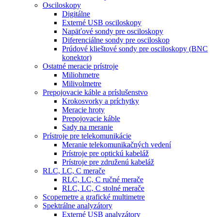
Osciloskopy
Digitálne
Externé USB osciloskopy
Napäťové sondy pre osciloskopy
Diferenciálne sondy pre osciloskop
Prúdové klieštové sondy pre osciloskopy (BNC
konektor)
Ostatné meracie prístroje
Miliohmetre
Milivolmetre
Prepojovacie káble a príslušenstvo
Krokosvorky a príchytky
Meracie hroty
Prepojovacie káble
Sady na meranie
Prístroje pre telekomunikácie
Meranie telekomunikačných vedení
Prístroje pre optickú kabeláž
Prístroje pre združenú kabeláž
RLC, LC, C merače
RLC, LC, C ručné merače
RLC, LC, C stolné merače
Scopemetre a grafické multimetre
Spektrálne analyzátory
Externé USB analyzátory