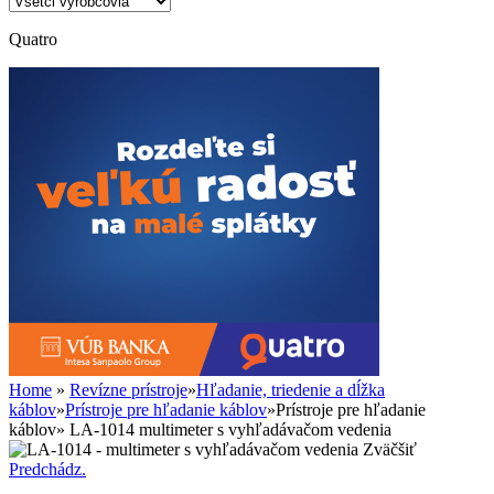
Quatro
Home
»
Revízne prístroje
»
Hľadanie, triedenie a dĺžka
káblov
»
Prístroje pre hľadanie káblov
»
Prístroje pre hľadanie
káblov
»
LA-1014 multimeter s vyhľadávačom vedenia
Zväčšiť
Predchádz.