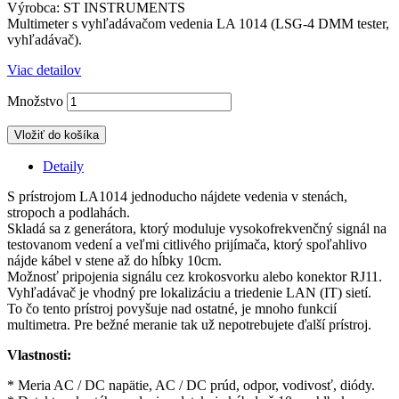
Výrobca:
ST INSTRUMENTS
Multimeter s vyhľadávačom vedenia LA 1014 (LSG-4 DMM tester,
vyhľadávač).
Viac detailov
Množstvo
Vložiť do košíka
Detaily
S prístrojom LA1014 jednoducho nájdete vedenia v stenách,
stropoch a podlahách.
Skladá sa z generátora, ktorý moduluje vysokofrekvenčný signál na
testovanom vedení a veľmi citlivého prijímača, ktorý spoľahlivo
nájde kábel v stene až do hĺbky 10cm.
Možnosť pripojenia signálu cez krokosvorku alebo konektor RJ11.
Vyhľadávač je vhodný pre lokalizáciu a triedenie LAN (IT) sietí.
To čo tento prístroj povyšuje nad ostatné, je mnoho funkcií
multimetra. Pre bežné meranie tak už nepotrebujete ďalší prístroj.
Vlastnosti:
* Meria AC / DC napätie, AC / DC prúd, odpor, vodivosť, diódy.