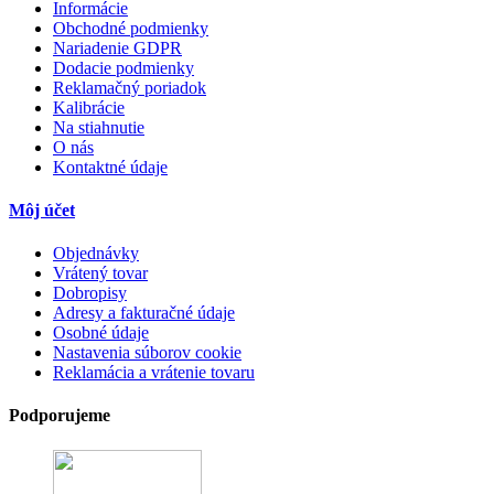
Informácie
Obchodné podmienky
Nariadenie GDPR
Dodacie podmienky
Reklamačný poriadok
Kalibrácie
Na stiahnutie
O nás
Kontaktné údaje
Môj účet
Objednávky
Vrátený tovar
Dobropisy
Adresy a fakturačné údaje
Osobné údaje
Nastavenia súborov cookie
Reklamácia a vrátenie tovaru
Podporujeme