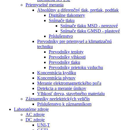
Priemyselné merania
Absolútny a diferenčný tlak, pretlak, podtlak
Digitálne tlakomery
Snímače tlaku
Snímače tlaku MSD - nerezové
Snímače tlaku GMSD - plastové
Príslušenstvo
Prevodníky pre priemysel a klimatizačnú
techniku
Prevodníky teploty
Prevodníky vlhkosti
Prevodníky tlaku
Prevodníky prietoku vzduchu
Koncentrácia kyslíku
Koncentrácia plynov
Meranie elektromagnetického poľa
Detekcia a meranie únikov
Vlhkosť dreva, stavebného materialu
Záznamníky neelektrických veličín
Príslušenstvo k záznamníkom
Laboratórne zdroje
AC zdroje
DC zdroje
UNI-T