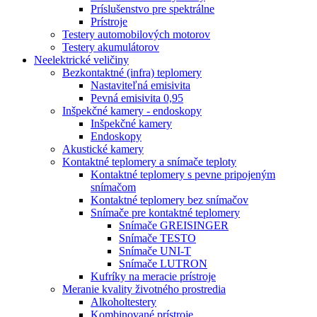
Príslušenstvo pre spektrálne
Prístroje
Testery automobilových motorov
Testery akumulátorov
Neelektrické veličiny
Bezkontaktné (infra) teplomery
Nastaviteľná emisivita
Pevná emisivita 0,95
Inšpekčné kamery - endoskopy
Inšpekčné kamery
Endoskopy
Akustické kamery
Kontaktné teplomery a snímače teploty
Kontaktné teplomery s pevne pripojeným
snímačom
Kontaktné teplomery bez snímačov
Snímače pre kontaktné teplomery
Snímače GREISINGER
Snímače TESTO
Snímače UNI-T
Snímače LUTRON
Kufríky na meracie prístroje
Meranie kvality životného prostredia
Alkoholtestery
Kombinované prístroje