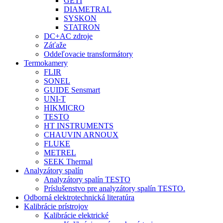
GETI
DIAMETRAL
SYSKON
STATRON
DC+AC zdroje
Záťaže
Oddeľovacie transformátory
Termokamery
FLIR
SONEL
GUIDE Sensmart
UNI-T
HIKMICRO
TESTO
HT INSTRUMENTS
CHAUVIN ARNOUX
FLUKE
METREL
SEEK Thermal
Analyzátory spalín
Analyzátory spalín TESTO
Príslušenstvo pre analyzátory spalín TESTO.
Odborná elektrotechnická literatúra
Kalibrácie prístrojov
Kalibrácie elektrické