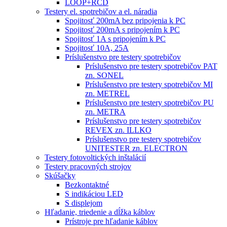
LOOP+RCD
Testery el. spotrebičov a el. náradia
Spojitosť 200mA bez pripojenia k PC
Spojitosť 200mA s pripojením k PC
Spojitosť 1A s pripojením k PC
Spojitosť 10A, 25A
Príslušenstvo pre testery spotrebičov
Príslušenstvo pre testery spotrebičov PAT
zn. SONEL
Príslušenstvo pre testery spotrebičov MI
zn. METREL
Príslušenstvo pre testery spotrebičov PU
zn. METRA
Príslušenstvo pre testery spotrebičov
REVEX zn. ILLKO
Príslušenstvo pre testery spotrebičov
UNITESTER zn. ELECTRON
Testery fotovoltických inštalácií
Testery pracovných strojov
Skúšačky
Bezkontaktné
S indikáciou LED
S displejom
Hľadanie, triedenie a dĺžka káblov
Prístroje pre hľadanie káblov