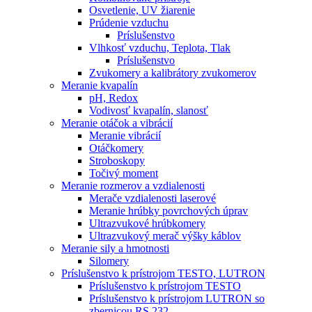
Osvetlenie, UV žiarenie
Prúdenie vzduchu
Príslušenstvo
Vlhkosť vzduchu, Teplota, Tlak
Príslušenstvo
Zvukomery a kalibrátory zvukomerov
Meranie kvapalín
pH, Redox
Vodivosť kvapalín, slanosť
Meranie otáčok a vibrácií
Meranie vibrácií
Otáčkomery
Stroboskopy
Točivý moment
Meranie rozmerov a vzdialenosti
Merače vzdialenosti laserové
Meranie hrúbky povrchových úprav
Ultrazvukové hrúbkomery
Ultrazvukový merač výšky káblov
Meranie sily a hmotnosti
Silomery
Príslušenstvo k prístrojom TESTO, LUTRON
Príslušenstvo k prístrojom TESTO
Príslušenstvo k prístrojom LUTRON so
zbernicou RS 232