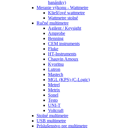
banániky)
Meranie výkonu - Wattmetre
Kliešťové wattmetre
Wattmetre stolné
Ručné multimetre
Agilent / Keysight
Amprobe
Benning
CEM instruments
Fluke
HT-Instruments
Chauvin Arnoux
Kyoritsu
Lutron
Mastech
MGL (KPS) (C-Logic)
Metrel
Metrix
Sonel
Testo
UNI-T
Voltcraft
Stolné multimetre
USB multimetre
Príslušenstvo pre multimetre