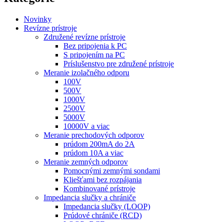
Novinky
Revízne prístroje
Združené revízne prístroje
Bez pripojenia k PC
S pripojením na PC
Príslušenstvo pre združené prístroje
Meranie izolačného odporu
100V
500V
1000V
2500V
5000V
10000V a viac
Meranie prechodových odporov
prúdom 200mA do 2A
prúdom 10A a viac
Meranie zemných odporov
Pomocnými zemnými sondami
Kliešťami bez rozpájania
Kombinované prístroje
Impedancia slučky a chrániče
Impedancia slučky (LOOP)
Prúdové chrániče (RCD)