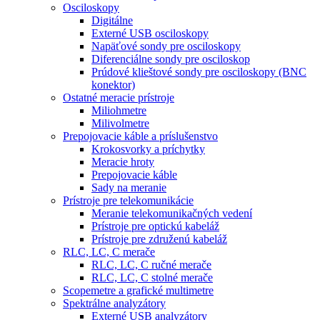
Osciloskopy
Digitálne
Externé USB osciloskopy
Napäťové sondy pre osciloskopy
Diferenciálne sondy pre osciloskop
Prúdové klieštové sondy pre osciloskopy (BNC
konektor)
Ostatné meracie prístroje
Miliohmetre
Milivolmetre
Prepojovacie káble a príslušenstvo
Krokosvorky a príchytky
Meracie hroty
Prepojovacie káble
Sady na meranie
Prístroje pre telekomunikácie
Meranie telekomunikačných vedení
Prístroje pre optickú kabeláž
Prístroje pre združenú kabeláž
RLC, LC, C merače
RLC, LC, C ručné merače
RLC, LC, C stolné merače
Scopemetre a grafické multimetre
Spektrálne analyzátory
Externé USB analyzátory