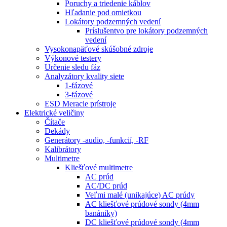
Poruchy a triedenie káblov
Hľadanie pod omietkou
Lokátory podzemných vedení
Príslušentvo pre lokátory podzemných
vedení
Vysokonapäťové skúšobné zdroje
Výkonové testery
Určenie sledu fáz
Analyzátory kvality siete
1-fázové
3-fázové
ESD Meracie prístroje
Elektrické veličiny
Čítače
Dekády
Generátory -audio, -funkcií, -RF
Kalibrátory
Multimetre
Kliešťové multimetre
AC prúd
AC/DC prúd
Veľmi malé (unikajúce) AC prúdy
AC kliešťové prúdové sondy (4mm
banániky)
DC kliešťové prúdové sondy (4mm