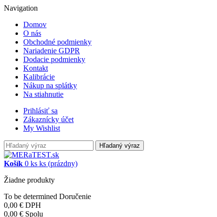
Navigation
Domov
O nás
Obchodné podmienky
Nariadenie GDPR
Dodacie podmienky
Kontakt
Kalibrácie
Nákup na splátky
Na stiahnutie
Prihlásiť sa
Zákaznícky účet
My Wishlist
Hľadaný výraz
Košík
0
ks
ks
(prázdny)
Žiadne produkty
To be determined
Doručenie
0,00 €
DPH
0,00 €
Spolu