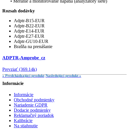
• Meranie a monitorovanie napätia (analyzátory siete)
Rozsah dodávky
Adptr-B15-EUR
Adptr-B22-EUR
Adptr-E14-EUR
Adptr-E27-EUR
Adptr-GU10-EUR
Brašňa na prenášanie
ADPTR-Amprobe_cz
Prevziať (369.14k)
« Predchádzajúci produkt
Nasledujúci produkt »
Informácie
Informácie
Obchodné podmienky
Nariadenie GDPR
Dodacie podmienky
Reklamačný poriadok
Kalibrácie
Na stiahnutie