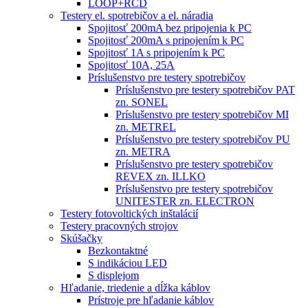
LOOP+RCD
Testery el. spotrebičov a el. náradia
Spojitosť 200mA bez pripojenia k PC
Spojitosť 200mA s pripojením k PC
Spojitosť 1A s pripojením k PC
Spojitosť 10A, 25A
Príslušenstvo pre testery spotrebičov
Príslušenstvo pre testery spotrebičov PAT
zn. SONEL
Príslušenstvo pre testery spotrebičov MI
zn. METREL
Príslušenstvo pre testery spotrebičov PU
zn. METRA
Príslušenstvo pre testery spotrebičov
REVEX zn. ILLKO
Príslušenstvo pre testery spotrebičov
UNITESTER zn. ELECTRON
Testery fotovoltických inštalácií
Testery pracovných strojov
Skúšačky
Bezkontaktné
S indikáciou LED
S displejom
Hľadanie, triedenie a dĺžka káblov
Prístroje pre hľadanie káblov