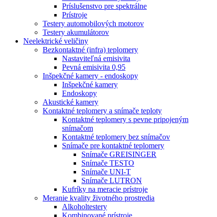
Príslušenstvo pre spektrálne
Prístroje
Testery automobilových motorov
Testery akumulátorov
Neelektrické veličiny
Bezkontaktné (infra) teplomery
Nastaviteľná emisivita
Pevná emisivita 0,95
Inšpekčné kamery - endoskopy
Inšpekčné kamery
Endoskopy
Akustické kamery
Kontaktné teplomery a snímače teploty
Kontaktné teplomery s pevne pripojeným
snímačom
Kontaktné teplomery bez snímačov
Snímače pre kontaktné teplomery
Snímače GREISINGER
Snímače TESTO
Snímače UNI-T
Snímače LUTRON
Kufríky na meracie prístroje
Meranie kvality životného prostredia
Alkoholtestery
Kombinované prístroje