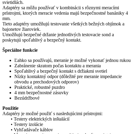
svietidlách.
Adaptéry sa môžu používať v kombinácii s rôznymi meracími
prístrojmi, ktorých meracie vedenia majú bezpečnostné banániky 4
mm.
Tieto adaptéry umožňujú testovanie všetkých bežných objímok a
bajonetov žiaroviek.
Umožňujú bezpečné držanie jednotlivých testovacie sond a
poskytujú spoľahlivý a bezpečný kontakt.
Špeciálne funkcie
Ľahko sa používajú, meranie je možné vykonať jednou rukou
Zabránenie skratom počas kontaktu a merania
Spoľahlivý a bezpečný kontakt s držiakmi svetiel
Nízky kontaktný odpor (dôležité pre meranie impedancie
obvodu a prechodových odporov)
Praktické, robustné puzdro
4 mm bezpečnostné zásuvky
Bezúdržbové
Použitie
Adaptéry je možné použiť s nasledujúcimi prístrojmi:
• Testery elektrických inštalácií
• Testery izolácie
• Vyhľadávače káblov