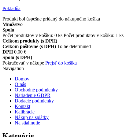
Pokladňa
Produkt bol úspešne pridaný do nákupného košíka
Množstvo
Spolu
Počet produktov v košíku:
0
ks
Počet produktov v košíku: 1 ks
Celkom produkty (s DPH)
Celkom poštovné (s DPH)
To be determined
DPH
0,00 €
Spolu (s DPH)
Pokračovať v nákupe
Prejsť do košíka
Navigation
Domov
O nás
Obchodné podmienky
Nariadenie GDPR
Dodacie podmienky
Kontakt
Kalibrácie
Nákup na splátky
Na stiahnutie
Kategórie