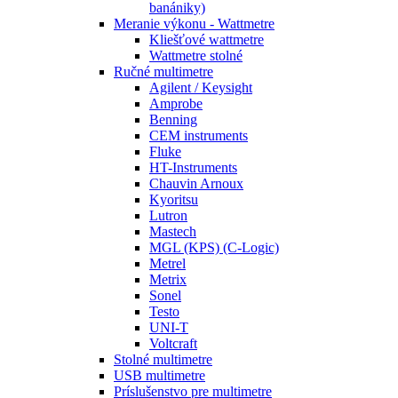
banániky)
Meranie výkonu - Wattmetre
Kliešťové wattmetre
Wattmetre stolné
Ručné multimetre
Agilent / Keysight
Amprobe
Benning
CEM instruments
Fluke
HT-Instruments
Chauvin Arnoux
Kyoritsu
Lutron
Mastech
MGL (KPS) (C-Logic)
Metrel
Metrix
Sonel
Testo
UNI-T
Voltcraft
Stolné multimetre
USB multimetre
Príslušenstvo pre multimetre