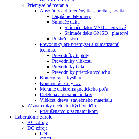
Priemyselné merania
Absolútny a diferenčný tlak, pretlak, podtlak
Digitálne tlakomery
Snímače tlaku
Snímače tlaku MSD - nerezové
Snímače tlaku GMSD - plastové
Príslušenstvo
Prevodníky pre priemysel a klimatizačnú
techniku
Prevodníky teploty
Prevodníky vlhkosti
Prevodníky tlaku
Prevodníky prietoku vzduchu
Koncentrácia kyslíku
Koncentrácia plynov
Meranie elektromagnetického poľa
Detekcia a meranie únikov
Vlhkosť dreva, stavebného materialu
Záznamníky neelektrických veličín
Príslušenstvo k záznamníkom
Laboratórne zdroje
AC zdroje
DC zdroje
UNI-T