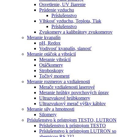
Osvetlenie, UV žiarenie
Prúdenie vzduchu
Príslušenstvo
Vlhkosť vzduchu, Teplota, Tlak
Príslušenstvo
Zvukomery a kalibrátory zvukomerov
Meranie kvapalín
pH, Redox
Vodivosť kvapalín, slanosť
Meranie otáčok a vibrácií
Meranie vibrácií
Otáčkomery
Stroboskopy
Točivý moment
Meranie rozmerov a vzdialenosti
Merače vzdialenosti laserové
Meranie hrúbky povrchových úprav
Ultrazvukové hrúbkomery
Ultrazvukový merač výšky káblov
Meranie sily a hmotnosti
Silomery
Príslušenstvo k prístrojom TESTO, LUTRON
Príslušenstvo k prístrojom TESTO
Príslušenstvo k prístrojom LUTRON so
zbernicou RS 232