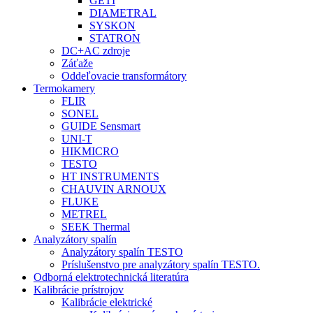
GETI
DIAMETRAL
SYSKON
STATRON
DC+AC zdroje
Záťaže
Oddeľovacie transformátory
Termokamery
FLIR
SONEL
GUIDE Sensmart
UNI-T
HIKMICRO
TESTO
HT INSTRUMENTS
CHAUVIN ARNOUX
FLUKE
METREL
SEEK Thermal
Analyzátory spalín
Analyzátory spalín TESTO
Príslušenstvo pre analyzátory spalín TESTO.
Odborná elektrotechnická literatúra
Kalibrácie prístrojov
Kalibrácie elektrické