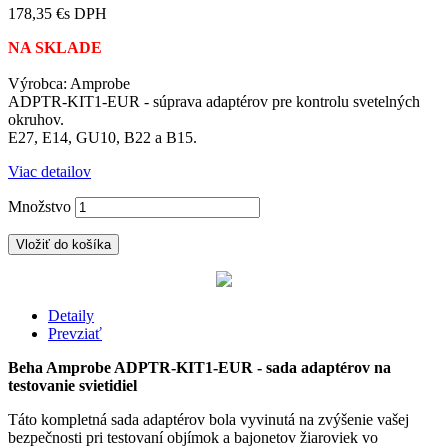
178,35 €
s DPH
NA SKLADE
Výrobca: Amprobe
ADPTR-KIT1-EUR - súprava adaptérov pre kontrolu svetelných
okruhov.
E27, E14, GU10, B22 a B15.
Viac detailov
Množstvo
Vložiť do košíka
Detaily
Prevziať
Beha Amprobe ADPTR-KIT1-EUR - sada adaptérov na
testovanie svietidiel
Táto kompletná sada adaptérov bola vyvinutá na zvýšenie vašej
bezpečnosti pri testovaní objímok a bajonetov žiaroviek vo