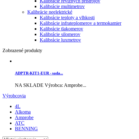
Kalibrácie revíznych prístrojov
Kalibrácie multimetrov
Kalibrácie neelektrické
Kalibrácie teploty a vlhkosti
Kalibrácie infrateplomerov a termokamier
Kalibrácie tlakomerov
Kalibrácie silomerov
Kalibrácie luxmetrov
Zobrazené produkty
ADPTR-KIT1-EUR - sada...
NA SKLADE Výrobca: Amprobe...
Výrobcovia
4L
Alkoma
Amprobe
ATC
BENNING