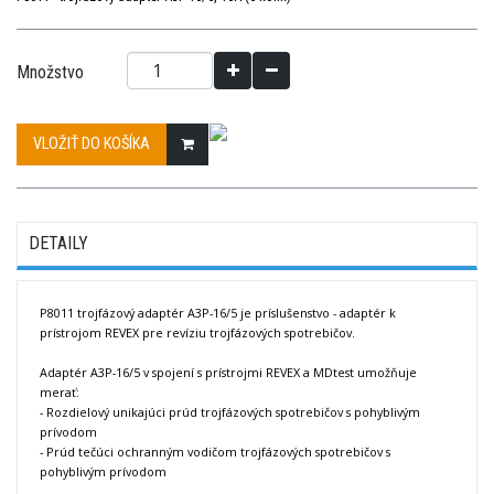
Množstvo
VLOŽIŤ DO KOŠÍKA
DETAILY
P8011 trojfázový adaptér A3P-16/5 je príslušenstvo - adaptér k
prístrojom REVEX pre revíziu trojfázových spotrebičov.
Adaptér A3P-16/5 v spojení s prístrojmi REVEX a MDtest umožňuje
merať:
- Rozdielový unikajúci prúd trojfázových spotrebičov s pohyblivým
prívodom
- Prúd tečúci ochranným vodičom trojfázových spotrebičov s
pohyblivým prívodom