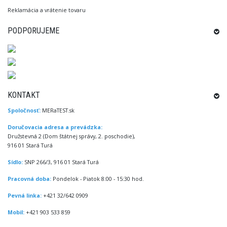
Reklamácia a vrátenie tovaru
PODPORUJEME
KONTAKT
Spoločnosť:
MERaTEST.sk
Doručovacia adresa a prevádzka:
Družstevná 2 (Dom štátnej správy, 2. poschodie),
916 01 Stará Turá
Sídlo:
SNP 266/3, 916 01 Stará Turá
Pracovná doba:
Pondelok - Piatok 8:00 - 15:30 hod.
Pevná linka:
+421 32/642 0909
Mobil:
+421 903 533 859