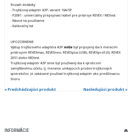
Rozsah dodávky:
- Trojfázový adaptér A3P, variant 16A/5P
- P2081 - univerzálny prepojovací kábel pre prístroje REVEX / MDtest
- Návod na používanie
- Kalibračný list
UPOZORNENIE:
Výstup trojfázového adaptéra A3P
môže
byť pripojený iba k meracím
prístrojom REVEXmax, REVEXneo, REVEXplus (USB), REVEXprofi (II), REVEX
2051 alebo MDtest.
Trojfázový adaptér A3P smie byť používaný iba k výrobcom
zamýšľanému účelu, tj. meranie unikajúcich prúdov trojfázových
spotrebičov. Je zakázané používať trojfázový adaptér ako predlžovaciu
šnúru.
« Predchádzajúci produkt
Nasledujúci produkt »
INFORMÁCIE