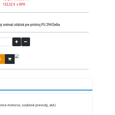
152,52 €
s DPH
ý snímač otáčok pre prístroj PU 294 Delta
A
nice motorov, ozubené prevody, atď.)