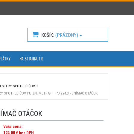
KOŠÍK
(PRÁZDNY)
PLÁTKY
NA STIAHNUTIE
TESTERY SPOTREBIČOV
RY SPOTREBIČOV PU ZN. METRA
PD 294.3 - SNÍMAČ OTÁČOK
SNÍMAČ OTÁČOK
Vaša cena:
124,00 €
bez DPH