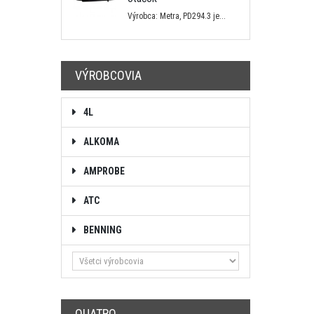
Výrobca: Metra, PD294.3 je...
VÝROBCOVIA
4L
ALKOMA
AMPROBE
ATC
BENNING
QUATRO