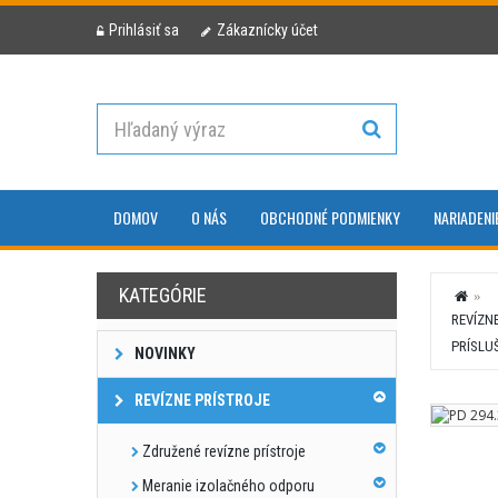
Prihlásiť sa
Zákaznícky účet
DOMOV
O NÁS
OBCHODNÉ PODMIENKY
NARIADENI
KATEGÓRIE
REVÍZN
PRÍSLU
NOVINKY
REVÍZNE PRÍSTROJE
Združené revízne prístroje
Meranie izolačného odporu