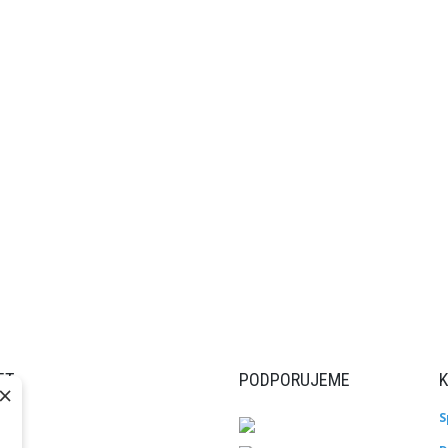
ET
PODPORUJEME
×
S
ky