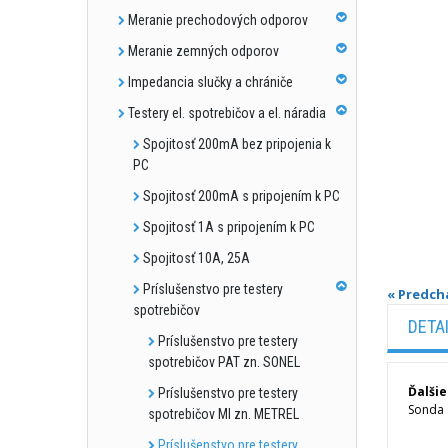
Meranie prechodových odporov
Meranie zemných odporov
Impedancia slučky a chrániče
Testery el. spotrebičov a el. náradia
Spojitosť 200mA bez pripojenia k
PC
Spojitosť 200mA s pripojením k PC
Spojitosť 1A s pripojením k PC
Spojitosť 10A, 25A
Príslušenstvo pre testery
« Predch
spotrebičov
DETA
Príslušenstvo pre testery
spotrebičov PAT zn. SONEL
Ďalšie
Príslušenstvo pre testery
Sonda 
spotrebičov MI zn. METREL
Príslušenstvo pre testery