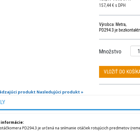
157,44 € s DPH
Výrobca: Metra,
PD294.3 je bezkontaktn
Množstvo
VLOŽIŤ DO KOŠÍK
ádzajúci produkt
Nasledujúci produkt »
ILY
 informácie:
otáčkomera PD294.3 je určená na snímanie otáčiek rotujúcich predmetov (reme