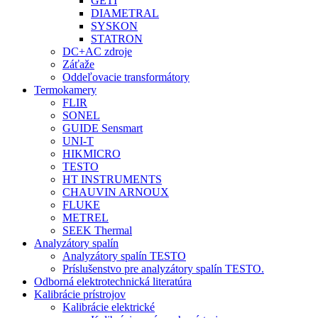
GETI
DIAMETRAL
SYSKON
STATRON
DC+AC zdroje
Záťaže
Oddeľovacie transformátory
Termokamery
FLIR
SONEL
GUIDE Sensmart
UNI-T
HIKMICRO
TESTO
HT INSTRUMENTS
CHAUVIN ARNOUX
FLUKE
METREL
SEEK Thermal
Analyzátory spalín
Analyzátory spalín TESTO
Príslušenstvo pre analyzátory spalín TESTO.
Odborná elektrotechnická literatúra
Kalibrácie prístrojov
Kalibrácie elektrické