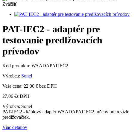
Zväčšiť
PAT-IEC2 - adaptér pre
testovanie predlžovacích
prívodov
Kód produktu:
WAADAPATIEC2
Výrobca:
Sonel
Vaša cena:
22,00 €
bez DPH
27,06 €
s DPH
Výrobca: Sonel
PAT-IEC2 - káblový adaptér WAADAPATIEC2 určený pre revízie
predlžovačiek.
Viac detailov