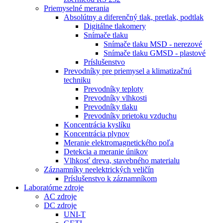
Priemyselné merania
Absolútny a diferenčný tlak, pretlak, podtlak
Digitálne tlakomery
Snímače tlaku
Snímače tlaku MSD - nerezové
Snímače tlaku GMSD - plastové
Príslušenstvo
Prevodníky pre priemysel a klimatizačnú
techniku
Prevodníky teploty
Prevodníky vlhkosti
Prevodníky tlaku
Prevodníky prietoku vzduchu
Koncentrácia kyslíku
Koncentrácia plynov
Meranie elektromagnetického poľa
Detekcia a meranie únikov
Vlhkosť dreva, stavebného materialu
Záznamníky neelektrických veličín
Príslušenstvo k záznamníkom
Laboratórne zdroje
AC zdroje
DC zdroje
UNI-T