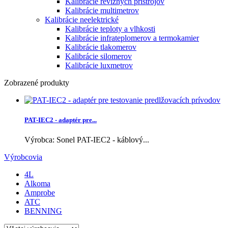
Kalibrácie revíznych prístrojov
Kalibrácie multimetrov
Kalibrácie neelektrické
Kalibrácie teploty a vlhkosti
Kalibrácie infrateplomerov a termokamier
Kalibrácie tlakomerov
Kalibrácie silomerov
Kalibrácie luxmetrov
Zobrazené produkty
PAT-IEC2 - adaptér pre...
Výrobca: Sonel PAT-IEC2 - káblový...
Výrobcovia
4L
Alkoma
Amprobe
ATC
BENNING