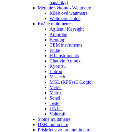
banániky)
Meranie výkonu - Wattmetre
Kliešťové wattmetre
Wattmetre stolné
Ručné multimetre
Agilent / Keysight
Amprobe
Benning
CEM instruments
Fluke
HT-Instruments
Chauvin Arnoux
Kyoritsu
Lutron
Mastech
MGL (KPS) (C-Logic)
Metrel
Metrix
Sonel
Testo
UNI-T
Voltcraft
Stolné multimetre
USB multimetre
Príslušenstvo pre multimetre