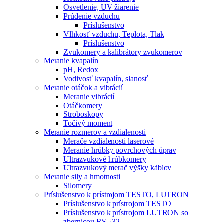
Osvetlenie, UV žiarenie
Prúdenie vzduchu
Príslušenstvo
Vlhkosť vzduchu, Teplota, Tlak
Príslušenstvo
Zvukomery a kalibrátory zvukomerov
Meranie kvapalín
pH, Redox
Vodivosť kvapalín, slanosť
Meranie otáčok a vibrácií
Meranie vibrácií
Otáčkomery
Stroboskopy
Točivý moment
Meranie rozmerov a vzdialenosti
Merače vzdialenosti laserové
Meranie hrúbky povrchových úprav
Ultrazvukové hrúbkomery
Ultrazvukový merač výšky káblov
Meranie sily a hmotnosti
Silomery
Príslušenstvo k prístrojom TESTO, LUTRON
Príslušenstvo k prístrojom TESTO
Príslušenstvo k prístrojom LUTRON so
zbernicou RS 232