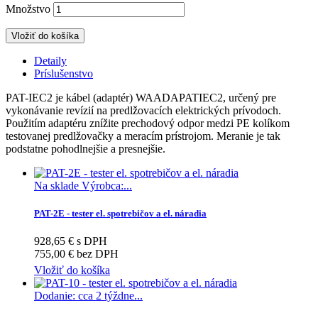
Množstvo
Vložiť do košíka
Detaily
Príslušenstvo
PAT-IEC2 je kábel (adaptér) WAADAPATIEC2, určený pre
vykonávanie revízií na predlžovacích elektrických prívodoch.
Použitím adaptéru znížite prechodový odpor medzi PE kolíkom
testovanej predlžovačky a meracím prístrojom. Meranie je tak
podstatne pohodlnejšie a presnejšie.
Na sklade Výrobca:...
PAT-2E - tester el. spotrebičov a el. náradia
928,65 € s DPH
755,00 € bez DPH
Vložiť do košíka
Dodanie: cca 2 týždne...