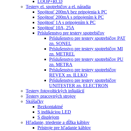
LOOP+RCD
Testery el. spotrebičov a el. náradia
Spojitosť 200mA bez pripojenia k PC
Spojitosť 200mA s pripojením k PC
Spojitosť 1A s pripojením k PC
Spojitosť 10A, 25A
Príslušenstvo pre testery spotrebičov
Príslušenstvo pre testery spotrebičov PAT
zn. SONEL
Príslušenstvo pre testery spotrebičov MI
zn. METREL
Príslušenstvo pre testery spotrebičov PU
zn. METRA
Príslušenstvo pre testery spotrebičov
REVEX zn. ILLKO
Príslušenstvo pre testery spotrebičov
UNITESTER zn. ELECTRON
Testery fotovoltických inštalácií
Testery pracovných strojov
Skúšačky
Bezkontaktné
S indikáciou LED
S displejom
Hľadanie, triedenie a dĺžka káblov
Prístroje pre hľadanie káblov