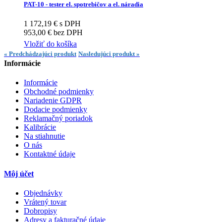
PAT-10 - tester el. spotrebičov a el. náradia
1 172,19 € s DPH
953,00 € bez DPH
Vložiť do košíka
« Predchádzajúci produkt
Nasledujúci produkt »
Informácie
Informácie
Obchodné podmienky
Nariadenie GDPR
Dodacie podmienky
Reklamačný poriadok
Kalibrácie
Na stiahnutie
O nás
Kontaktné údaje
Môj účet
Objednávky
Vrátený tovar
Dobropisy
Adresy a fakturačné údaje