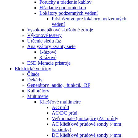
Poruchy a triedenie káblov
Hľadanie pod omietkou
Lokátory podzemných vedení
Príslušentvo pre lokátory podzemných
vedení
Vysokonapäťové skúšobné zdroje
Výkonové testery
Určenie sledu fáz
Analyzátory kvality siete
1-fázové
3-fázové
ESD Meracie prístroje
Elektrické veličiny
Čítače
Dekády
Generátory -audio, -funkcií, -RF
Kalibrátory
Multimetre
Kliešťové multimetre
AC prúd
AC/DC prúd
Veľmi malé (unikajúce) AC prúdy
AC kliešťové prúdové sondy (4mm
banániky)
DC kliešťové prúdové sondy (4mm