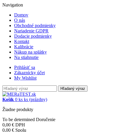
Navigation
Domov
O nás
Obchodné podmienky
Nariadenie GDPR
Dodacie podmienky
Kontakt
Kalibrácie
Nákup na splátky
Na stiahnutie
Prihlásiť sa
Zákaznícky účet
My Wishlist
Hľadaný výraz
Košík
0
ks
ks
(prázdny)
Žiadne produkty
To be determined
Doručenie
0,00 €
DPH
0,00 €
Spolu