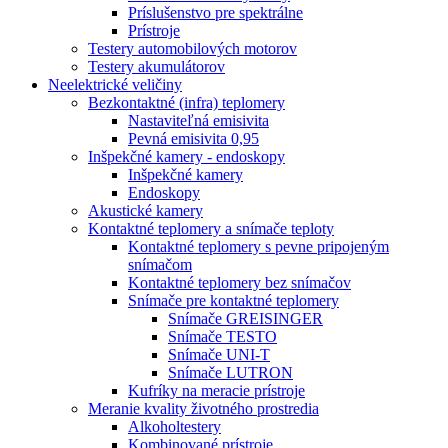
Príslušenstvo pre spektrálne
Prístroje
Testery automobilových motorov
Testery akumulátorov
Neelektrické veličiny
Bezkontaktné (infra) teplomery
Nastaviteľná emisivita
Pevná emisivita 0,95
Inšpekčné kamery - endoskopy
Inšpekčné kamery
Endoskopy
Akustické kamery
Kontaktné teplomery a snímače teploty
Kontaktné teplomery s pevne pripojeným
snímačom
Kontaktné teplomery bez snímačov
Snímače pre kontaktné teplomery
Snímače GREISINGER
Snímače TESTO
Snímače UNI-T
Snímače LUTRON
Kufríky na meracie prístroje
Meranie kvality životného prostredia
Alkoholtestery
Kombinované prístroje