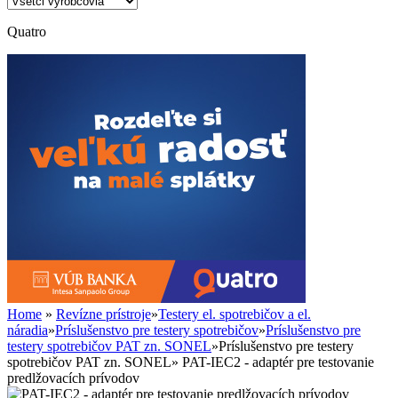
Quatro
Home
»
Revízne prístroje
»
Testery el. spotrebičov a el.
náradia
»
Príslušenstvo pre testery spotrebičov
»
Príslušenstvo pre
testery spotrebičov PAT zn. SONEL
»
Príslušenstvo pre testery
spotrebičov PAT zn. SONEL
»
PAT-IEC2 - adaptér pre testovanie
predlžovacích prívodov