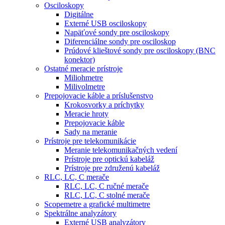
Osciloskopy
Digitálne
Externé USB osciloskopy
Napäťové sondy pre osciloskopy
Diferenciálne sondy pre osciloskop
Prúdové klieštové sondy pre osciloskopy (BNC
konektor)
Ostatné meracie prístroje
Miliohmetre
Milivolmetre
Prepojovacie káble a príslušenstvo
Krokosvorky a príchytky
Meracie hroty
Prepojovacie káble
Sady na meranie
Prístroje pre telekomunikácie
Meranie telekomunikačných vedení
Prístroje pre optickú kabeláž
Prístroje pre združenú kabeláž
RLC, LC, C merače
RLC, LC, C ručné merače
RLC, LC, C stolné merače
Scopemetre a grafické multimetre
Spektrálne analyzátory
Externé USB analyzátory