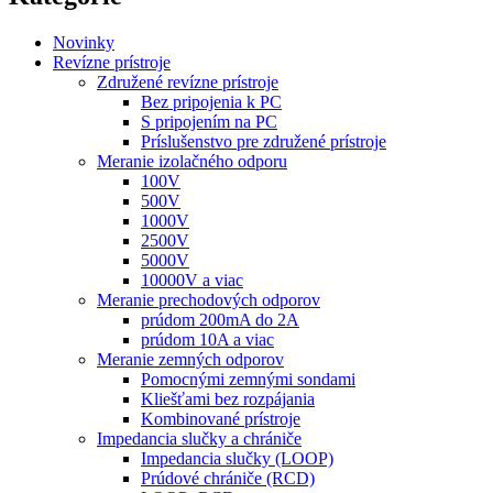
Novinky
Revízne prístroje
Združené revízne prístroje
Bez pripojenia k PC
S pripojením na PC
Príslušenstvo pre združené prístroje
Meranie izolačného odporu
100V
500V
1000V
2500V
5000V
10000V a viac
Meranie prechodových odporov
prúdom 200mA do 2A
prúdom 10A a viac
Meranie zemných odporov
Pomocnými zemnými sondami
Kliešťami bez rozpájania
Kombinované prístroje
Impedancia slučky a chrániče
Impedancia slučky (LOOP)
Prúdové chrániče (RCD)