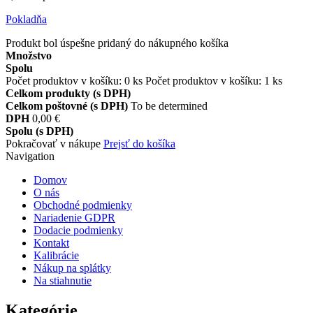
Pokladňa
Produkt bol úspešne pridaný do nákupného košíka
Množstvo
Spolu
Počet produktov v košíku:
0
ks
Počet produktov v košíku: 1 ks
Celkom produkty (s DPH)
Celkom poštovné (s DPH)
To be determined
DPH
0,00 €
Spolu (s DPH)
Pokračovať v nákupe
Prejsť do košíka
Navigation
Domov
O nás
Obchodné podmienky
Nariadenie GDPR
Dodacie podmienky
Kontakt
Kalibrácie
Nákup na splátky
Na stiahnutie
Kategórie