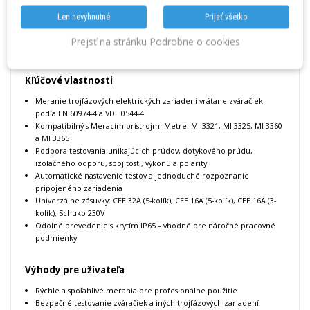
Profesionálny
aktívny adaptér Metrel A1422
je určený pre bezpečné
Len nevyhnutné
Prijať všetko
a presné meranie trojfázových zariadení vrátane zváračiek. Ideálny
pre revíznych technikov, servisné firmy a výrobné prevádzky, ktoré
Prejsť na stránku Podrobne o cookies
potrebujú spoľahlivo testovať prístroje až do 40 A.
Kľúčové vlastnosti
Meranie trojfázových elektrických zariadení vrátane zváračiek
podľa EN 60974-4 a VDE 0544-4
Kompatibilný s Meracím prístrojmi Metrel MI 3321, MI 3325, MI 3360
a MI 3365
Podpora testovania unikajúcich prúdov, dotykového prúdu,
izolačného odporu, spojitosti, výkonu a polarity
Automatické nastavenie testov a jednoduché rozpoznanie
pripojeného zariadenia
Univerzálne zásuvky: CEE 32A (5-kolík), CEE 16A (5-kolík), CEE 16A (3-
kolík), Schuko 230V
Odolné prevedenie s krytím IP65 – vhodné pre náročné pracovné
podmienky
Výhody pre užívateľa
Rýchle a spoľahlivé merania pre profesionálne použitie
Bezpečné testovanie zváračiek a iných trojfázových zariadení