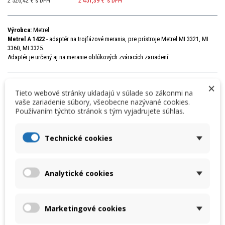
2 526,42 € s DPH
2 451,39 €
s DPH
Výrobca:
Metrel
Metrel A 1422
- adaptér na trojfázové merania, pre prístroje Metrel MI 3321, MI
3360, MI 3325.
Adaptér je určený aj na meranie oblúkových zváracích zariadení.
×
Množstvo
Tieto webové stránky ukladajú v súlade so zákonmi na
vaše zariadenie súbory, všeobecne nazývané cookies.
Používaním týchto stránok s tým vyjadrujete súhlas.
VLOŽIŤ DO KOŠÍKA
Technické cookies
« Predchádzajúci produkt
Nasledujúci produkt »
DETAILY
PREVZIAŤ
Analytické cookies
Metrel A1422 – Aktívny 3-fázový adaptér pre
Marketingové cookies
meranie zváračiek a trojfázových zariadení