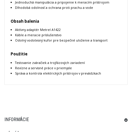
Jednoduchá manipulácia a pripojenie k meracím prístrojom
Dlhodobá odolnosť a ochrana proti prachu a vode
Obsah balenia
Aktívny adaptér Metrel A1422
Káble a meracie príslušenstvo
Odolný vodotesný kufor pre bezpečné uloženie a transport
Použitie
Testovanie zváračiek a trojfázových zariadení
Revízne a servisné práce v priemysle
Správa a kontrola elektrických prístrojov v prevádzkach
INFORMÁCIE