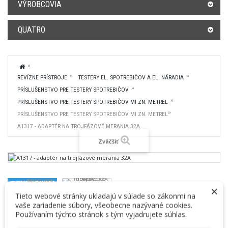
VÝROBCOVIA
QUATRO
REVÍZNE PRÍSTROJE
TESTERY EL. SPOTREBIČOV A EL. NÁRADIA
PRÍSLUŠENSTVO PRE TESTERY SPOTREBIČOV
PRÍSLUŠENSTVO PRE TESTERY SPOTREBIČOV MI ZN. METREL
PRÍSLUŠENSTVO PRE TESTERY SPOTREBIČOV MI ZN. METREL
A1317 - ADAPTÉR NA TROJFÁZOVÉ MERANIA 32A
Zväčšiť
×
Tieto webové stránky ukladajú v súlade so zákonmi na
vaše zariadenie súbory, všeobecne nazývané cookies.
A1317 - ADAPTÉR NA TROJFÁZOVÉ MERANIA
Používaním týchto stránok s tým vyjadrujete súhlas.
32A