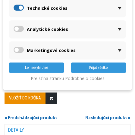
Technické cookies
3831063415893
EAN:
Cenníková cena:
Vaša cena:
54,00 € bez DPH
53,00 €
bez DPH
Analytické cookies
66,42 € s DPH
65,19 €
s DPH
Výrobca: Metrel
Marketingové cookies
A 1317 - adaptér na trojfázové merania 32A CEE / Schuko, pre prístroje Metrel MI
3309 (BT), MI 3321, MI 3394.
Len nevyhnutné
Prijať všetko
Prejsť na stránku Podrobne o cookies
Množstvo
VLOŽIŤ DO KOŠÍKA
« Predchádzajúci produkt
Nasledujúci produkt »
DETAILY