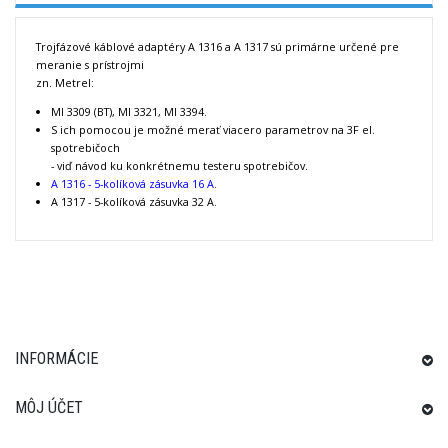
Trojfázové káblové adaptéry A 1316 a A 1317 sú primárne určené pre
meranie s prístrojmi
zn. Metrel:
MI 3309 (BT), MI 3321, MI 3394.
S ich pomocou je možné merať viacero parametrov na 3F el.
spotrebičoch
- viď návod ku konkrétnemu testeru spotrebičov.
A 1316 - 5-kolíková zásuvka 16 A
.
A 1317 - 5-kolíková zásuvka 32 A.
INFORMÁCIE
MÔJ ÚČET