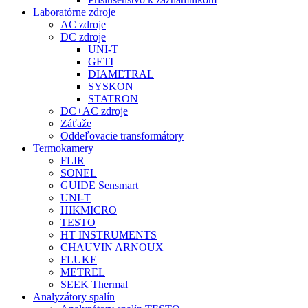
Laboratórne zdroje
AC zdroje
DC zdroje
UNI-T
GETI
DIAMETRAL
SYSKON
STATRON
DC+AC zdroje
Záťaže
Oddeľovacie transformátory
Termokamery
FLIR
SONEL
GUIDE Sensmart
UNI-T
HIKMICRO
TESTO
HT INSTRUMENTS
CHAUVIN ARNOUX
FLUKE
METREL
SEEK Thermal
Analyzátory spalín