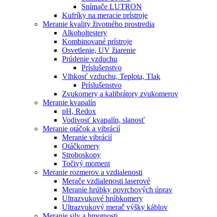
Snímače LUTRON
Kufríky na meracie prístroje
Meranie kvality životného prostredia
Alkoholtestery
Kombinované prístroje
Osvetlenie, UV žiarenie
Prúdenie vzduchu
Príslušenstvo
Vlhkosť vzduchu, Teplota, Tlak
Príslušenstvo
Zvukomery a kalibrátory zvukomerov
Meranie kvapalín
pH, Redox
Vodivosť kvapalín, slanosť
Meranie otáčok a vibrácií
Meranie vibrácií
Otáčkomery
Stroboskopy
Točivý moment
Meranie rozmerov a vzdialenosti
Merače vzdialenosti laserové
Meranie hrúbky povrchových úprav
Ultrazvukové hrúbkomery
Ultrazvukový merač výšky káblov
Meranie sily a hmotnosti