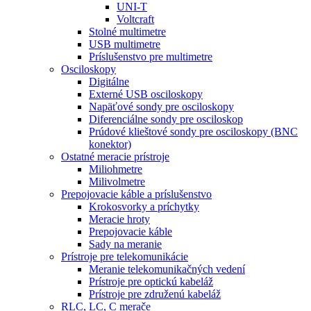
UNI-T
Voltcraft
Stolné multimetre
USB multimetre
Príslušenstvo pre multimetre
Osciloskopy
Digitálne
Externé USB osciloskopy
Napäťové sondy pre osciloskopy
Diferenciálne sondy pre osciloskop
Prúdové klieštové sondy pre osciloskopy (BNC
konektor)
Ostatné meracie prístroje
Miliohmetre
Milivolmetre
Prepojovacie káble a príslušenstvo
Krokosvorky a príchytky
Meracie hroty
Prepojovacie káble
Sady na meranie
Prístroje pre telekomunikácie
Meranie telekomunikačných vedení
Prístroje pre optickú kabeláž
Prístroje pre združenú kabeláž
RLC, LC, C merače