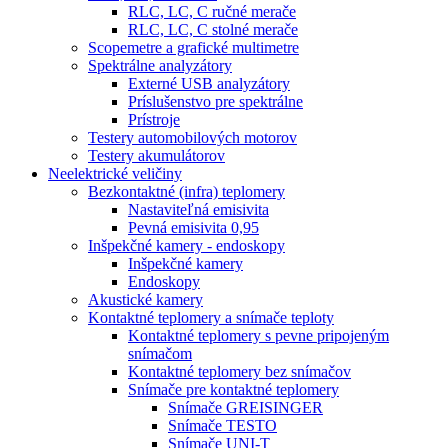
RLC, LC, C ručné merače
RLC, LC, C stolné merače
Scopemetre a grafické multimetre
Spektrálne analyzátory
Externé USB analyzátory
Príslušenstvo pre spektrálne
Prístroje
Testery automobilových motorov
Testery akumulátorov
Neelektrické veličiny
Bezkontaktné (infra) teplomery
Nastaviteľná emisivita
Pevná emisivita 0,95
Inšpekčné kamery - endoskopy
Inšpekčné kamery
Endoskopy
Akustické kamery
Kontaktné teplomery a snímače teploty
Kontaktné teplomery s pevne pripojeným
snímačom
Kontaktné teplomery bez snímačov
Snímače pre kontaktné teplomery
Snímače GREISINGER
Snímače TESTO
Snímače UNI-T