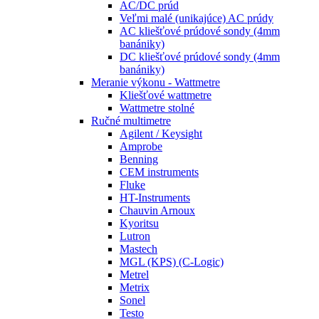
AC/DC prúd
Veľmi malé (unikajúce) AC prúdy
AC kliešťové prúdové sondy (4mm
banániky)
DC kliešťové prúdové sondy (4mm
banániky)
Meranie výkonu - Wattmetre
Kliešťové wattmetre
Wattmetre stolné
Ručné multimetre
Agilent / Keysight
Amprobe
Benning
CEM instruments
Fluke
HT-Instruments
Chauvin Arnoux
Kyoritsu
Lutron
Mastech
MGL (KPS) (C-Logic)
Metrel
Metrix
Sonel
Testo