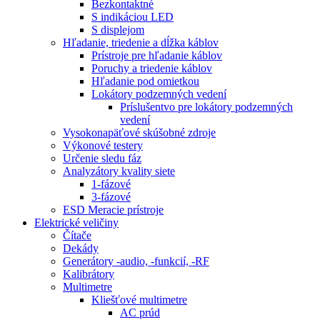
Bezkontaktné
S indikáciou LED
S displejom
Hľadanie, triedenie a dĺžka káblov
Prístroje pre hľadanie káblov
Poruchy a triedenie káblov
Hľadanie pod omietkou
Lokátory podzemných vedení
Príslušentvo pre lokátory podzemných
vedení
Vysokonapäťové skúšobné zdroje
Výkonové testery
Určenie sledu fáz
Analyzátory kvality siete
1-fázové
3-fázové
ESD Meracie prístroje
Elektrické veličiny
Čítače
Dekády
Generátory -audio, -funkcií, -RF
Kalibrátory
Multimetre
Kliešťové multimetre
AC prúd