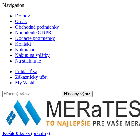
Navigation
Domov
O nás
Obchodné podmienky
Nariadenie GDPR
Dodacie podmienky
Kontakt
Kalibrácie
Nákup na splátky
Na stiahnutie
Prihlásiť sa
Zákaznícky účet
My Wishlist
Hľadaný výraz
Košík
0
ks
ks
(prázdny)