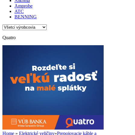
Alkoma
Amprobe
ATC
BENNING
Quatro
Home
»
Elektrické veličiny
»
Prepojovacie káble a