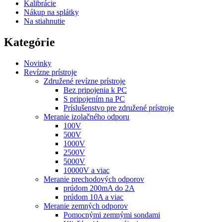
Kalibrácie
Nákup na splátky
Na stiahnutie
Kategórie
Novinky
Revízne prístroje
Združené revízne prístroje
Bez pripojenia k PC
S pripojením na PC
Príslušenstvo pre združené prístroje
Meranie izolačného odporu
100V
500V
1000V
2500V
5000V
10000V a viac
Meranie prechodových odporov
prúdom 200mA do 2A
prúdom 10A a viac
Meranie zemných odporov
Pomocnými zemnými sondami