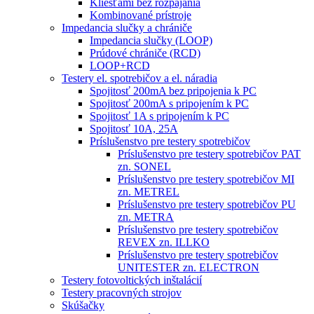
Kliešťami bez rozpájania
Kombinované prístroje
Impedancia slučky a chrániče
Impedancia slučky (LOOP)
Prúdové chrániče (RCD)
LOOP+RCD
Testery el. spotrebičov a el. náradia
Spojitosť 200mA bez pripojenia k PC
Spojitosť 200mA s pripojením k PC
Spojitosť 1A s pripojením k PC
Spojitosť 10A, 25A
Príslušenstvo pre testery spotrebičov
Príslušenstvo pre testery spotrebičov PAT
zn. SONEL
Príslušenstvo pre testery spotrebičov MI
zn. METREL
Príslušenstvo pre testery spotrebičov PU
zn. METRA
Príslušenstvo pre testery spotrebičov
REVEX zn. ILLKO
Príslušenstvo pre testery spotrebičov
UNITESTER zn. ELECTRON
Testery fotovoltických inštalácií
Testery pracovných strojov
Skúšačky