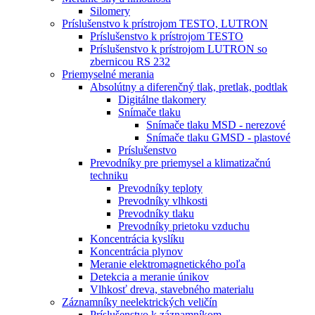
Silomery
Príslušenstvo k prístrojom TESTO, LUTRON
Príslušenstvo k prístrojom TESTO
Príslušenstvo k prístrojom LUTRON so
zbernicou RS 232
Priemyselné merania
Absolútny a diferenčný tlak, pretlak, podtlak
Digitálne tlakomery
Snímače tlaku
Snímače tlaku MSD - nerezové
Snímače tlaku GMSD - plastové
Príslušenstvo
Prevodníky pre priemysel a klimatizačnú
techniku
Prevodníky teploty
Prevodníky vlhkosti
Prevodníky tlaku
Prevodníky prietoku vzduchu
Koncentrácia kyslíku
Koncentrácia plynov
Meranie elektromagnetického poľa
Detekcia a meranie únikov
Vlhkosť dreva, stavebného materialu
Záznamníky neelektrických veličín
Príslušenstvo k záznamníkom