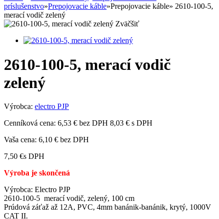
príslušenstvo
»
Prepojovacie káble
»
Prepojovacie káble
»
2610-100-5,
merací vodič zelený
Zväčšiť
2610-100-5, merací vodič
zelený
Výrobca:
electro PJP
Cenníková cena:
6,53 € bez DPH
8,03 € s DPH
Vaša cena:
6,10 €
bez DPH
7,50 €
s DPH
Výroba je skončená
Výrobca: Electro PJP
2610-100-5 merací vodič, zelený, 100 cm
Prúdová záťaž až 12A, PVC, 4mm banánik-banánik, krytý, 1000V
CAT II.