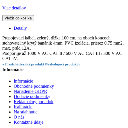
Viac detailov
Vložiť do košíka
Detaily
Prepojovací kábel, zelený, dĺžka 100 cm, na oboch koncoch
stohovateľný krytý banánik 4mm, PVC izolácia, prierez 0,75 mm2,
max. prúd 12A.
Podporuje až 1000 V AC CAT II / 600 V AC CAT III / 300 V AC
CAT IV.
« Predchádzajúci produkt
Nasledujúci produkt »
Informácie
Informácie
Obchodné podmienky
Nariadenie GDPR
Dodacie podmienky
Reklamačný poriadok
Kalibrácie
Na stiahnutie
O nás
Kontaktné údaje