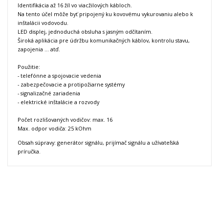
Identifikácia až 16 žíl vo viacžilových kábloch.
Na tento účel môže byť pripojený ku kovovému vykurovaniu alebo k
inštalácii vodovodu
.
LED displej, jednoduchá obsluha s jasným odčítaním.
Široká aplikácia pre údržbu komunikačných káblov, kontrolu stavu,
zapojenia ... atď.
Použitie:
- telefónne a spojovacie vedenia
- zabezpečovacie a protipožiarne systémy
- signalizačné zariadenia
- elektrické inštalácie a rozvody
Počet rozlišovaných vodičov: max. 16
Max. odpor vodiča: 25 kOhm
Obsah súpravy: generátor signálu, prijímač signálu a užívateľská
príručka.