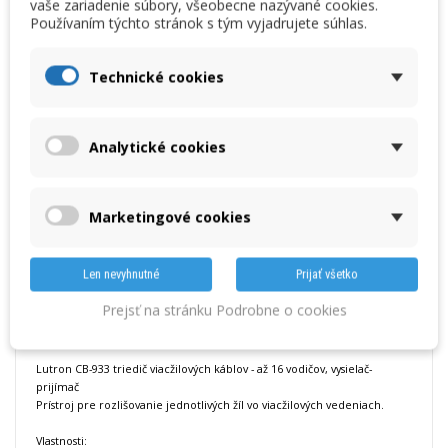
vaše zariadenie súbory, všeobecne nazývané cookies.
CB933, triedič viacžilových káblov - 16 vodičov, vysielač-prijímač
Používaním týchto stránok s tým vyjadrujete súhlas.
Technické cookies
Množstvo
VLOŽIŤ DO KOŠÍKA
Analytické cookies
Nasledujúci produkt »
Marketingové cookies
DETAILY
Len nevyhnutné
Prijať všetko
Katalógový list cz
Prejsť na stránku Podrobne o cookies
Katalógový list eng
Lutron CB-933
triedič viacžilových káblov - až 16 vodičov, vysielač-
prijímač
Prístroj pre rozlišovanie jednotlivých žíl vo viacžilových vedeniach.
Vlastnosti: