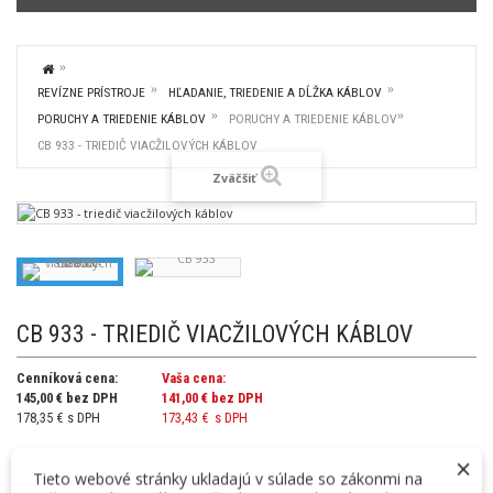
REVÍZNE PRÍSTROJE
HĽADANIE, TRIEDENIE A DĹŽKA KÁBLOV
PORUCHY A TRIEDENIE KÁBLOV
PORUCHY A TRIEDENIE KÁBLOV
CB 933 - TRIEDIČ VIACŽILOVÝCH KÁBLOV
Zväčšiť
CB 933 - TRIEDIČ VIACŽILOVÝCH KÁBLOV
Cenníková cena:
Vaša cena:
145,00 € bez DPH
141,00 €
bez DPH
178,35 € s DPH
173,43 €
s DPH
×
Tieto webové stránky ukladajú v súlade so zákonmi na
Výrobca: Lutron,