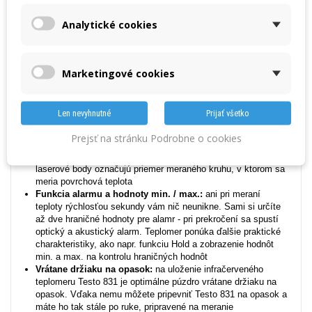
rýchle meranie pomocou spúšte ovládanej ukazovákom
Meranie behom sekundy:
s dvoma meraniami za sekundu je
Analytické cookies
možné mimoriadne rýchle meranie teploty, rovnako multi-
skenovanie kompletných paliet s tovarom, alebo chladiacich
regálov
Presné meranie teploty aj pri väčších
Marketingové cookies
vzdialenostiach:
vďaka optike 30:1 meriate presne aj na
väčšiu vzdialenosť. Pri vzdialensti jedného metra má priemer
miesta merania iba 3,6 cm - môžete tak merať teplotu aj
Len nevyhnutné
Prijať všetko
veľmi malých výrobkov, ako sú kelímky s jogurtom
Netrafiť sa nie je možné:
2-bodové laserové označenie
Prejsť na stránku Podrobne o cookies
miesta merania ukazuje pomocou dvoch červených
laserových bodov, na ktorý objekt práve meriate. Oba červené
laserové body označujú priemer meraného kruhu, v ktorom sa
meria povrchová teplota
Funkcia alarmu a hodnoty min. / max.:
ani pri meraní
teploty rýchlosťou sekundy vám nič neunikne. Sami si určíte
až dve hraničné hodnoty pre alamr - pri prekročení sa spustí
optický a akustický alarm. Teplomer ponúka ďalšie praktické
charakteristiky, ako napr. funkciu Hold a zobrazenie hodnôt
min. a max. na kontrolu hraničných hodnôt
Vrátane držiaku na opasok:
na uloženie infračerveného
teplomeru Testo 831 je optimálne púzdro vrátane držiaku na
opasok. Vďaka nemu môžete pripevniť Testo 831 na opasok a
máte ho tak stále po ruke, pripravené na meranie