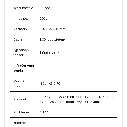
Výdrž batérie
15 hod.
Hmotnosť
200 g
Rozmery
190 x 75 x 38 mm
Displej
LCD, podsvietený
Typ sondy /
Infračervený
senzoru
Infračervená
sonda
Merací
-30 … +210 °C
rozsah
±1,5 °C o. ±1,5% z nam. hodn. (-20 … +210 °C ) ± 2
Presnosť
°C o. ±2% z nam. hodn. (zvyšok rozsahu)
Rozlíšenie
0.1 °C
Externé