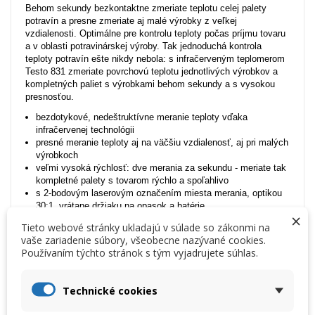
Behom sekundy bezkontaktne zmeriate teplotu celej palety
potravín a presne zmeriate aj malé výrobky z veľkej
vzdialenosti. Optimálne pre kontrolu teploty počas príjmu tovaru
a v oblasti potravinárskej výroby. Tak jednoduchá kontrola
teploty potravín ešte nikdy nebola: s infračerveným teplomerom
Testo 831 zmeriate povrchovú teplotu jednotlivých výrobkov a
kompletných paliet s výrobkami behom sekundy a s vysokou
presnosťou.
bezdotykové, nedeštruktívne meranie teploty vďaka
infračervenej technológii
presné meranie teploty aj na väčšiu vzdialenosť, aj pri malých
výrobkoch
veľmi vysoká rýchlosť: dve merania za sekundu - meriate tak
kompletné palety s tovarom rýchlo a spoľahlivo
s 2-bodovým laserovým označením miesta merania, optikou
30:1, vrátane držiaku na opasok a batérie
×
certifikát HACCP
Tieto webové stránky ukladajú v súlade so zákonmi na
Bezkontaktný teplomer Testo 831 v akcii
vaše zariadenie súbory, všeobecne nazývané cookies.
Dizajn, technika a vybavenie robia tento infračervený teplomer
Používaním týchto stránok s tým vyjadrujete súhlas.
Testo 831 optimálnym nástrojom pre odbor potravinárstva.
Využite jednoduché ovládanie, časovo úsporné meranie a
spoľahlivé výsledky, ktoré infračervený teplomer poskytuje.
Technické cookies
Praktický pištoľový tvar:
jednoduchá obsluha jednou rukou a