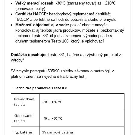
Veľký merací rozsah:
-30°C (zmrazený tovar) až +210°C
(ohrievacie pulty)
Certifikát HACCP:
bezdotykový teplomer má certifikát
HACCP a perfektne sa hodí do potravinárskeho priemyslu
Možnosť objednať aj v sade:
pokiaľ chcete navyše
kontrolovať aj teplotu jadra produktov, môžete si bezkontakntý
teplomer Testo 831 objednať v cenovo výhodnej sade s
druhým teplomerom Testo 106, ktorý je vpichovací
Dodávka obsahuje:
Testo 831, batérie a a výstupný protokol z
výroby*
*V zmysle paragrafu 505/90 zbierky zákonov o metrológii v
platnom znení sa nejedná o kalibračný list.
Technické parametre Testo 831
Prevádzková
-20 … +50 °C
teplota
Skladovacia
-40 … +70 °C
teplota
Typ batérie
9V článková batéria