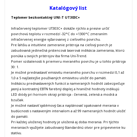
Katalógový list
Teplomer bezkontaktný UNI-T UT303C+
Infračervený teplomer UT303C+ dokáže rýchlo a presne určiť
povrchovú teplotu v rozmedzí -32°C do +1300°C zmeraním
infračervenej energie vyžarovanej z cieľového povrchu.
Pre ľahšiu a intuitívne zameranie prístroja na cieľový povrch je
zabudovaná jedinečná prstencová laserová indikácia zamerania, ktorú
ponúka u svojich prístrojov iba firma Uni-Trend.
Pomer vzdialenosti k priemeru meraného povrchu je u tohto prístroja
30: 1.
Je možné prednastaviť emisivitu meraného povrchu v rozmedzí 0,1 až
1,0 a 5 najčastejšie používaných emisivitou uložiť do pamäti.
Indikáciu prednastavených funkcií a nameraných hodnôt zabezpečuje
jasný a kontrastný EBTN farebný displej a hraničné hodnoty indikujú
LED diódy pri hornom okraji prístroja - červená, zelená a modrá a
bzučiak.
Je možné nastaviť systémový čas a naplánovať opakované merania v
budúcnosti s nastaveným intervalom a až 99 nameraných hodnôt uložiť
do pamäti.
Pri každej uloženej hodnoty je uložená aj doba merania. Pri týchto
meraniach využijete zabudovaný štandardnú otvor pre pripevnenie ku
statívu.