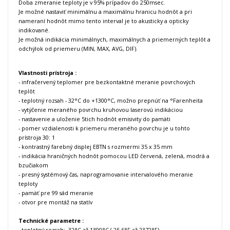
Doba zmeranie teploty je v 95% prípadov do 250msec.
Je možné nastaviť minimálnu a maximálnu hranicu hodnôt a pri
nameraní hodnôt mimo tento interval je to akusticky a opticky
indikované.
Je možná indikácia minimálnych, maximálnych a priemerných teplôt a
odchýlok od priemeru (MIN, MAX, AVG, DIF).
Vlastnosti prístroja :
- infračervený teplomer pre bezkontaktné meranie povrchových
teplôt
- teplotný rozsah - 32°C do +1300°C, možno prepnúť na °Farenheita
- vytýčenie meraného povrchu kruhovou laserovú indikáciou
- nastavenie a uloženie 5tich hodnôt emisivity do pamäti
- pomer vzdialenosti k priemeru meraného povrchu je u tohto
prístroja 30: 1
- kontrastný farebný displej EBTN s rozmermi 35 x 35 mm
- indikácia hraničných hodnôt pomocou LED červená, zelená, modrá a
bzučiakom
- presný systémový čas, naprogramovanie intervalového meranie
teploty
- pamäť pre 99 sád meranie
- otvor pre montáž na statív
Technické parametre :
- teplotný rozsah: -32°C až 1300°C (-25,6°F až 2372°F)