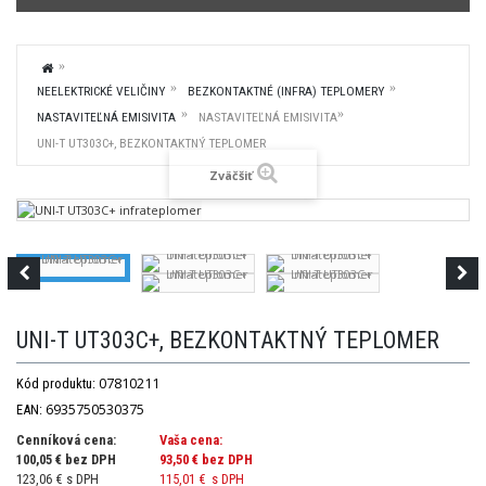
NEELEKTRICKÉ VELIČINY
BEZKONTAKTNÉ (INFRA) TEPLOMERY
NASTAVITEĽNÁ EMISIVITA
NASTAVITEĽNÁ EMISIVITA
UNI-T UT303C+, BEZKONTAKTNÝ TEPLOMER
Zväčšiť
UNI-T UT303C+, BEZKONTAKTNÝ TEPLOMER
07810211
Kód produktu:
6935750530375
EAN:
Cenníková cena:
Vaša cena:
100,05 € bez DPH
93,50 €
bez DPH
123,06 € s DPH
115,01 €
s DPH