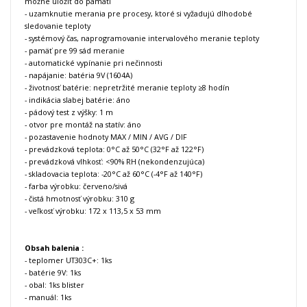
možné uložiť do pamäti
- uzamknutie merania pre procesy, ktoré si vyžadujú dlhodobé
sledovanie teploty
- systémový čas, naprogramovanie intervalového meranie teploty
- pamäť pre 99 sád meranie
- automatické vypínanie pri nečinnosti
- napájanie: batéria 9V (1604A)
- životnosť batérie: nepretržité meranie teploty ≥8 hodín
- indikácia slabej batérie: áno
- pádový test z výšky: 1 m
- otvor pre montáž na statív: áno
- pozastavenie hodnoty MAX / MIN / AVG / DIF
- prevádzková teplota: 0°C až 50°C (32°F až 122°F)
- prevádzková vlhkosť: <90% RH (nekondenzujúca)
- skladovacia teplota: -20°C až 60°C (-4°F až 140°F)
- farba výrobku: červeno/sivá
- čistá hmotnosť výrobku: 310 g
- veľkosť výrobku: 172 x 113,5 x 53 mm
Obsah balenia :
- teplomer UT303C+: 1ks
- batérie 9V: 1ks
- obal: 1ks blister
- manuál: 1ks