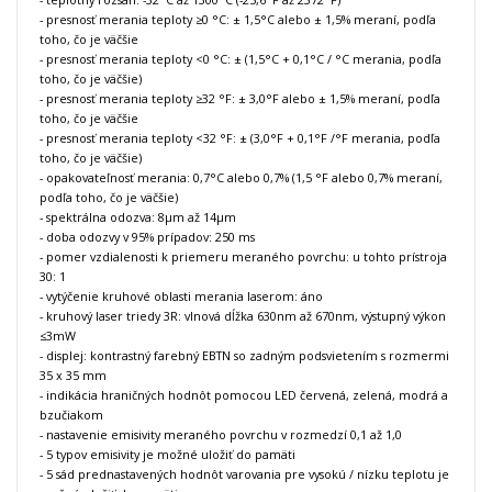
- presnosť merania teploty ≥0 °C: ± 1,5°C alebo ± 1,5% meraní, podľa
toho, čo je väčšie
- presnosť merania teploty <0 °C: ± (1,5°C + 0,1°C / °C merania, podľa
toho, čo je väčšie)
- presnosť merania teploty ≥32 °F: ± 3,0°F alebo ± 1,5% meraní, podľa
toho, čo je väčšie
- presnosť merania teploty <32 °F: ± (3,0°F + 0,1°F /°F merania, podľa
toho, čo je väčšie)
- opakovateľnosť merania: 0,7°C alebo 0,7% (1,5 °F alebo 0,7% meraní,
podľa toho, čo je väčšie)
- spektrálna odozva: 8μm až 14μm
- doba odozvy v 95% prípadov: 250 ms
- pomer vzdialenosti k priemeru meraného povrchu: u tohto prístroja
30: 1
- vytýčenie kruhové oblasti merania laserom: áno
- kruhový laser triedy 3R: vlnová dĺžka 630nm až 670nm, výstupný výkon
≤3mW
- displej: kontrastný farebný EBTN so zadným podsvietením s rozmermi
35 x 35 mm
- indikácia hraničných hodnôt pomocou LED červená, zelená, modrá a
bzučiakom
- nastavenie emisivity meraného povrchu v rozmedzí 0,1 až 1,0
- 5 typov emisivity je možné uložiť do pamäti
- 5 sád prednastavených hodnôt varovania pre vysokú / nízku teplotu je