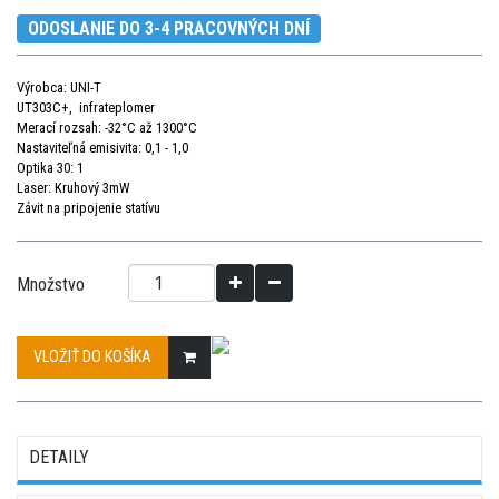
ODOSLANIE DO 3-4 PRACOVNÝCH DNÍ
Výrobca: UNI-T
UT303C+, infrateplomer
Merací rozsah: -32°C až 1300°C
Nastaviteľná emisivita: 0,1 - 1,0
Optika 30: 1
Laser: Kruhový 3mW
Závit na pripojenie statívu
Množstvo
VLOŽIŤ DO KOŠÍKA
DETAILY