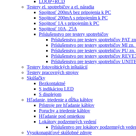
LOOP+RCD
Testery el. spotrebičov a el. náradia
Spojitosť 200mA bez pripojenia k PC
Spojitosť 200mA s pripojením k PC
Spojitosť 1A s pripojením k PC
Spojitosť 10A, 25A
Príslušenstvo pre testery spotrebičov
Príslušenstvo pre testery spotrebičov PAT
Príslušenstvo pre testery spotrebičov MI 
Príslušenstvo pre testery spotrebičov PU 
Príslušenstvo pre testery spotrebičov RE
Príslušenstvo pre testery spotrebičov 
Testery fotovoltických inštalácií
Testery pracovných strojov
Skúšačky
Bezkontaktné
S indikáciou LED
S displejom
Hľadanie, triedenie a dĺžka káblov
Prístroje pre hľadanie káblov
Poruchy a triedenie káblov
Hľadanie pod omietkou
Lokátory podzemných vedení
Príslušentvo pre lokátory podzemných vede
Vysokonapäťové skúšobné zdroje