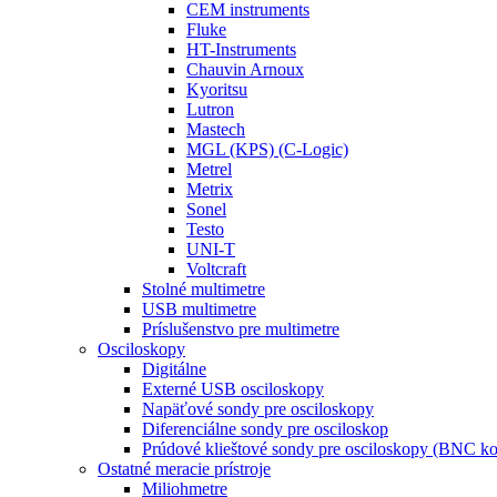
CEM instruments
Fluke
HT-Instruments
Chauvin Arnoux
Kyoritsu
Lutron
Mastech
MGL (KPS) (C-Logic)
Metrel
Metrix
Sonel
Testo
UNI-T
Voltcraft
Stolné multimetre
USB multimetre
Príslušenstvo pre multimetre
Osciloskopy
Digitálne
Externé USB osciloskopy
Napäťové sondy pre osciloskopy
Diferenciálne sondy pre osciloskop
Prúdové klieštové sondy pre osciloskopy (BNC ko
Ostatné meracie prístroje
Miliohmetre