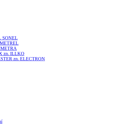
 zn. SONEL
zn. METREL
zn. METRA
VEX zn. ILLKO
UNITESTER zn. ELECTRON
ní