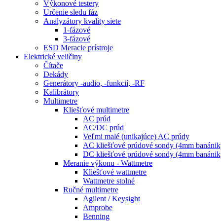
Výkonové testery
Určenie sledu fáz
Analyzátory kvality siete
1-fázové
3-fázové
ESD Meracie prístroje
Elektrické veličiny
Čítače
Dekády
Generátory -audio, -funkcií, -RF
Kalibrátory
Multimetre
Kliešťové multimetre
AC prúd
AC/DC prúd
Veľmi malé (unikajúce) AC prúdy
AC kliešťové prúdové sondy (4mm banánik
DC kliešťové prúdové sondy (4mm banánik
Meranie výkonu - Wattmetre
Kliešťové wattmetre
Wattmetre stolné
Ručné multimetre
Agilent / Keysight
Amprobe
Benning