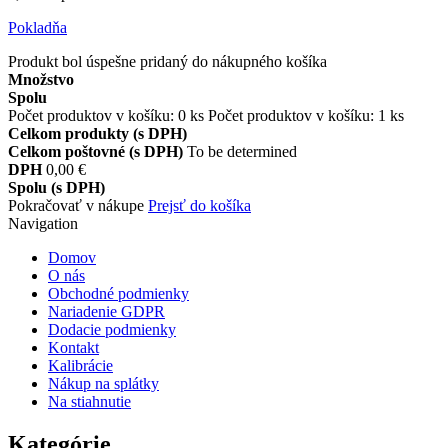
Pokladňa
Produkt bol úspešne pridaný do nákupného košíka
Množstvo
Spolu
Počet produktov v košíku:
0
ks
Počet produktov v košíku: 1 ks
Celkom produkty (s DPH)
Celkom poštovné (s DPH)
To be determined
DPH
0,00 €
Spolu (s DPH)
Pokračovať v nákupe
Prejsť do košíka
Navigation
Domov
O nás
Obchodné podmienky
Nariadenie GDPR
Dodacie podmienky
Kontakt
Kalibrácie
Nákup na splátky
Na stiahnutie
Kategórie