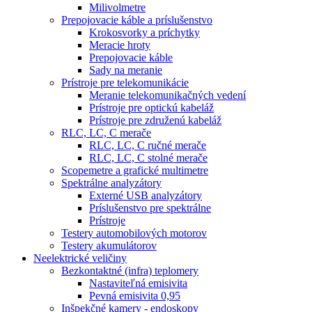
Milivolmetre
Prepojovacie káble a príslušenstvo
Krokosvorky a príchytky
Meracie hroty
Prepojovacie káble
Sady na meranie
Prístroje pre telekomunikácie
Meranie telekomunikačných vedení
Prístroje pre optickú kabeláž
Prístroje pre združenú kabeláž
RLC, LC, C merače
RLC, LC, C ručné merače
RLC, LC, C stolné merače
Scopemetre a grafické multimetre
Spektrálne analyzátory
Externé USB analyzátory
Príslušenstvo pre spektrálne
Prístroje
Testery automobilových motorov
Testery akumulátorov
Neelektrické veličiny
Bezkontaktné (infra) teplomery
Nastaviteľná emisivita
Pevná emisivita 0,95
Inšpekčné kamery - endoskopy