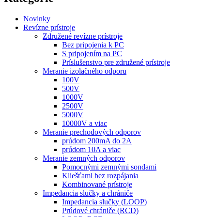
Novinky
Revízne prístroje
Združené revízne prístroje
Bez pripojenia k PC
S pripojením na PC
Príslušenstvo pre združené prístroje
Meranie izolačného odporu
100V
500V
1000V
2500V
5000V
10000V a viac
Meranie prechodových odporov
prúdom 200mA do 2A
prúdom 10A a viac
Meranie zemných odporov
Pomocnými zemnými sondami
Kliešťami bez rozpájania
Kombinované prístroje
Impedancia slučky a chrániče
Impedancia slučky (LOOP)
Prúdové chrániče (RCD)