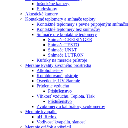
Inšpekčné kamery
Endoskopy
Akustické kamery
Kontaktné teplomery a snímače teploty
Kontaktné teplomery s pevne pripojeným snímač
Kontaktné teplomery bez snímačov
Snímače pre kontaktné teplomery
Snímače GREISINGER
Snímače TESTO
Snímače UNI-T
Snímače LUTRON
Kufríky na meracie prístroje
Meranie kvality životného prostredia
Alkoholtestery
Kombinované prístroje
Osvetlenie, UV žiarenie
Prúdenie vzduchu
Príslušenstvo
Vlhkosť vzduchu, Teplota, Tlak
Príslušenstvo
Zvukomery a kalibrátory zvukomerov
Meranie kvapalín
pH, Redox
Vodivosť kvapalín, slanosť
Meranie otáčok a vibrácií