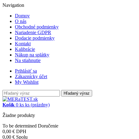
Navigation
Domov
O nás
Obchodné podmienky
Nariadenie GDPR
Dodacie podmienky
Kontakt
Kalibrácie
Nákup na splátky
Na stiahnutie
Prihlásiť sa
Zákaznícky účet
My Wishlist
Hľadaný výraz
Košík
0
ks
ks
(prázdny)
Žiadne produkty
To be determined
Doručenie
0,00 €
DPH
0,00 €
Spolu