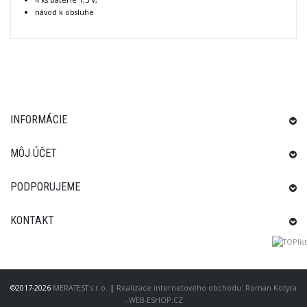
návod k obsluhe
INFORMÁCIE
MÔJ ÚČET
PODPORUJEME
KONTAKT
©2017-2026
MERATEST s.r.o.
|
Realizace internetového obchodu: Roman Kotyra
- WEB-ESHOP.CZ