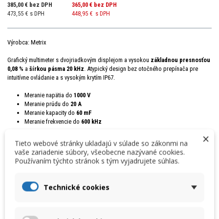
385,00 € bez DPH
365,00 €
bez DPH
473,55 € s DPH
448,95 €
s DPH
Výrobca: Metrix
Grafický multimeter s dvojriadkovým displejom a vysokou
základnou presnosťou
0,08 %
a
šírkou pásma 20 kHz
. Atypický design bez otočného prepínača pre
intuitívne ovládanie a s vysokým krytím IP67.
Meranie napätia do
1000 V
Meranie prúdu do
20 A
Meranie kapacity do
60 mF
Meranie frekvencie do
600 kHz
×
Tieto webové stránky ukladajú v súlade so zákonmi na
vaše zariadenie súbory, všeobecne nazývané cookies.
Množstvo
Používaním týchto stránok s tým vyjadrujete súhlas.
Technické cookies
VLOŽIŤ DO KOŠÍKA