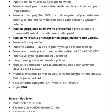
Funkcie dB, dBm, strieda, šírka pulzu, výkon
Funkcia Low Z pre meranie striedavého napätia s nízkou vstupnou
impedanciou
Funkcia nf vstupný filter 300Hz typu dolná priepusť pre potlačenie
rušenia pri meraní na motoroch alebo zariadeniach s výskytom
rušenia
Funkcia pripojenia kliešťového prevodníka
s prepočtom pre
priame odčítanie skutočného meraného prúdu
Funkcia varovania pri nesprávnom pripojení meracích vodičov
Funkcia časovej značky
Funkčné tlačítka F1 až F4 pre priamy vstup do Menu prístroja
Funkcia varovania pre vstupné napätie vyššie než 25 V AC/ 60 V DC
Funkcia voľby bargrafu s nulou uprostred
Integrovaná grafická nápoveda v prístroji
Napájanie pomocou NiMH akumulátorov alebo štandardných
alkalických AA batérií
Možnosť zavesenia pomocou viacúčelového magnetického držiaka
Multifix (na objednávku)
Bezpečnostná kategória CAT IV/300 V, CAT III/600 V
Krytie
IP67
Rozsah dodávky:
Multimeter MTX 3290,
2 ks meracie vodiče s hrotmi 2 mm,
4 ks batérie 1,5 V,