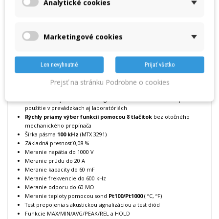
Analytické cookies
« Predchádzajúci produkt
Nasledujúci produkt »
DETAILY
PREVZIAŤ
Marketingové cookies
MTX 3290 - Digitálny multimeter
Len nevyhnutné
Prijať všetko
Unikátne ovládanie bez otočného prepínača pomocou 8 tlačítok
Prejsť na stránku Podrobne o cookies
Digitálne multimetre
TRMS
s dvojitým LCD displejom 6000 dig a
analógovým bargrafom 61 segmentov s indikáciou rozsahov
Vďaka odolnej konštrukcii a ergonomickému tvaru vhodné pre
použitie v prevádzkach aj laboratóriách
Rýchly priamy výber funkcií pomocou 8 tlačítok
bez otočného
mechanického prepínača
Šírka pásma
100 kHz
(MTX 3291)
Základná presnosť 0,08 %
Meranie napätia do 1000 V
Meranie prúdu do 20 A
Meranie kapacity do 60 mF
Meranie frekvencie do 600 kHz
Meranie odporu do 60 MΩ
Meranie teploty pomocou sond
Pt100/Pt1000
( ºC, ºF)
Test prepojenia s akustickou signalizáciou a test diód
Funkcie MAX/MIN/AVG/PEAK/REL a HOLD