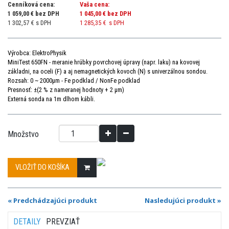
Cenníková cena:
Vaša cena:
1 059,00 € bez DPH
1 045,00 €
bez DPH
1 302,57 € s DPH
1 285,35 €
s DPH
Výrobca: ElektroPhysik
MiniTest 650FN -
meranie
hrúbky
povrchovej úpravy (napr.
laku)
na
kovovej
základni,
na oceli (F) a aj nemagnetických kovoch (N) s univerzálnou sondou.
Rozsah: 0 ~ 2000µm - Fe podklad / NonFe podklad
Presnosť: ±(2 % z nameranej hodnoty + 2 μm)
Externá sonda na 1m dlhom kábli
.
Množstvo
VLOŽIŤ DO KOŠÍKA
« Predchádzajúci produkt
Nasledujúci produkt »
DETAILY
PREVZIAŤ