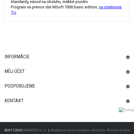
štandardy, návod na obsluhu, mäkké puzdro
Program na prenos dát MSoft 7000 basic edition,
na stiahnutie
TU
.
INFORMÁCIE
MÔJ ÚČET
PODPORUJEME
KONTAKT
©2017-2026
MERATEST s.r.o.
|
Realizace internetového obchodu: Roman Kotyra