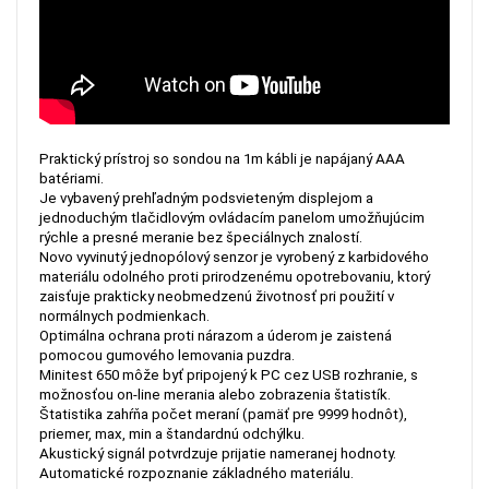
Praktický prístroj so sondou na 1m kábli je napájaný AAA
batériami.
Je vybavený prehľadným podsvieteným displejom a
jednoduchým tlačidlovým ovládacím panelom umožňujúcim
rýchle a presné meranie bez špeciálnych znalostí.
Novo vyvinutý jednopólový senzor je vyrobený z karbidového
materiálu odolného proti prirodzenému opotrebovaniu, ktorý
zaisťuje prakticky neobmedzenú životnosť pri použití v
normálnych podmienkach.
Optimálna ochrana proti nárazom a úderom je zaistená
pomocou gumového lemovania puzdra.
Minitest 650 môže byť pripojený k PC cez USB rozhranie, s
možnosťou on-line merania alebo zobrazenia štatistík.
Štatistika zahŕňa počet meraní (pamäť pre 9999 hodnôt),
priemer, max, min a štandardnú odchýlku.
Akustický signál potvrdzuje prijatie nameranej hodnoty.
Automatické rozpoznanie základného materiálu.