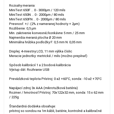
Rozsahy merania:
MiniTest 650F
... 0 - 3000μm / 120 mils
MiniTest 650N
... 0 - 2000μm / 80 mils
MiniTest 650FN
... 0 - 2000μm / 80 mils
Presnosť: +/- (2% z nameranej hodnoty + 2μm)
Rozlíšenie: 0,5 μm
Min. zakrivenie konvexné/konkávne 5 mm / 25 mm
Najmenšia meraná plocha Ø 20 mm
Minimálna hrúbka podložky F: 0,5 mm N: 0,05 mm
Displej: 4-miestny LCD, 11 mm výška číslic
Meracie jednotky: metrické / mils (možno prepínať)
Spôsob kalibrácií 1 a 2 bodová kalibrácia
Výstup dát: Rozhranie USB
Prevádzková teplota Prístroj: 0 až +60°C, sonda: -10 až +70°C
Napájací zdroj 3x AAA (mikrotužková batéria)
Rozmer / hmotnosť Prístroj: 70x122x32 mm, sonda: 15 x 62 mm
/ 225g
Štandardná dodávka obsahuje:
prístroj so sondou na 1m kábli, batérie, kontrolné a kalibračné