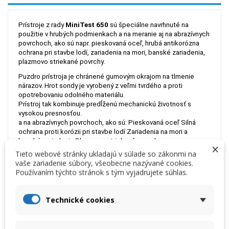
Prístroje z rady
MiniTest 650
sú špeciálne navrhnuté na
použitie v hrubých podmienkach
a na meranie aj na abrazívnych
povrchoch, ako sú napr. pieskovaná oceľ,
hrubá
antikorózna
ochrana pri stavbe lodí,
z
ariadenia na mori, banské zariadenia,
p
lazmovo striekané povrchy
.
Puzdro prístroja je chránené gumovým okrajom na tlmenie
nárazov. Hrot sondy je vyrobený z veľmi tvrdého a proti
opotrebovaniu odolného materiálu.
Prístroj tak kombinuje predĺženú mechanickú životnosť s
vysokou presnosťou.
a na abrazívnych povrchoch, ako sú:
Pieskovaná oceľ
Silná
ochrana proti korózii pri stavbe lodí
Zariadenia na mori a
banské zariadenia
Plazmovo striekané povrchy
×
Tieto webové stránky ukladajú v súlade so zákonmi na
K dispozícii je v troch prevedeniach:
vaše zariadenie súbory, všeobecne nazývané cookies.
- MiniTest 650 F – na meranie nemagnetických vrstiev na oceli
Používaním týchto stránok s tým vyjadrujete súhlas.
- MiniTest 650 N – na meranie izolačných vrstiev na
neželezných kovoch
- MiniTest 650 FN – na meranie nemagnetických vrstiev na
Technické cookies
oceli a izolačných vrstiev na neželezných kovoch (automatické
rozoznanie podkladového materiálu).