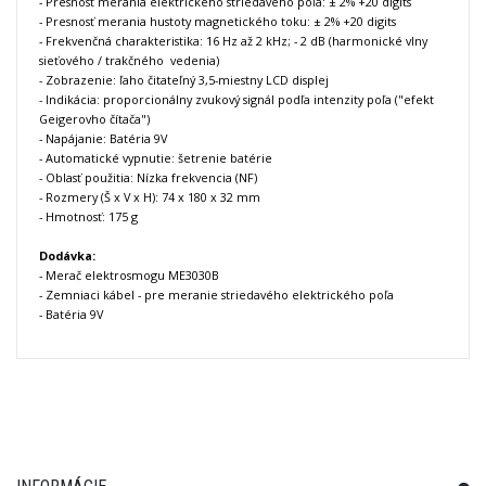
- Presnosť merania elektrického striedavého poľa: ± 2% +20 digits
- Presnosť merania hustoty magnetického toku: ± 2% +20 digits
- Frekvenčná charakteristika: 16 Hz až 2 kHz; - 2 dB (harmonické vlny
sieťového / trakčného vedenia)
- Zobrazenie: ľaho čitateľný 3,5-miestny LCD displej
- Indikácia: proporcionálny zvukový signál podľa intenzity poľa ("efekt
Geigerovho čítača")
- Napájanie: Batéria 9V
- Automatické
vypnutie:
šetrenie
batérie
- Oblasť použitia: Nízka frekvencia (NF)
- Rozmery (Š x V x H): 74 x 180 x 32 mm
- Hmotnosť: 175 g
Dodávka:
- Merač elektrosmogu ME3030B
- Zemniaci kábel
-
pre
meranie
striedavého
elektrického
poľa
- Batéria 9V