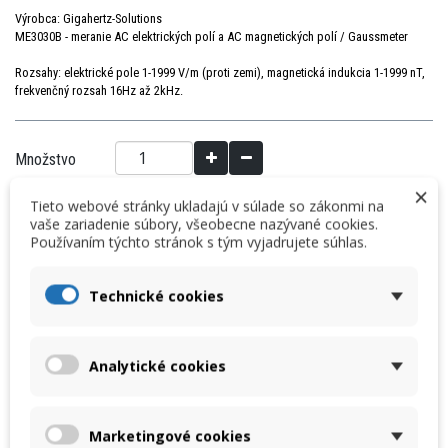
Výrobca: Gigahertz-Solutions
ME3030B - meranie AC elektrických polí a AC magnetických polí / Gaussmeter
Rozsahy: e
lektrické
pole
1
-1999
V/
m
(proti zemi
), m
agnetická
indukcia
1
-
1999
nT
,
frekvenčný rozsah 16Hz až 2kHz.
Množstvo
×
Tieto webové stránky ukladajú v súlade so zákonmi na
vaše zariadenie súbory, všeobecne nazývané cookies.
VLOŽIŤ DO KOŠÍKA
Používaním týchto stránok s tým vyjadrujete súhlas.
« Predchádzajúci produkt
Nasledujúci produkt »
Technické cookies
DETAILY
Analytické cookies
ME3030B - meranie AC elektrických polí a AC magnetických polí /
Gaussmeter
Marketingové cookies