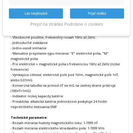
Vlastnosti:
- Vhodný na detekciu a analýzu magnetického a elektrického poľa.
Len nevyhnutné
Prijať všetko
- Zdroje žiarenia
zahŕňajú všetky
bežné domáce
spotrebiče
,
elektronické prístroje
,
Prejsť na stránku Podrobne o cookies
elektrické
vedenie
, chyby a poruchy v
elektroinštaláciach
,
vysokonapäťové vedenie
,
transformátory.
- Všeobecné použitie, frekvenčný rozsah 16Hz až 2kHz.
- Jednoduché ovládanie
- Jedno-osové snímanie
- Manuálne prepínanie typu merania: "E" elektrické polia, "M"
magnetické polia
- Pre elektrické + magnetické polia s frekvenciou 16Hz až 2kHz (nízke
frekvencie)
- Vynikajúca citlivosť: elektrické poľe pod 1V/m, magnetické poľe 1nT,
alebo 0,01mG
- Konverzná tabuľka na prevod nT na mG na zadnej strane prístroja
(100nT=1mG)
- Indikátor
nízkej
kapacity
batérie
- Prevádzk
a
:
alkalická batéria
jednorázovo
poskytuje
24
hodín
nepretržitého
testovania
EMF
Technické parametre:
- Rozsah merania hustoty magnetického toku: 1-1999 nT
- Rozsah merania elektrického striedavého poľa: 1-1999 V/m