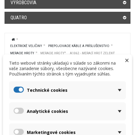
VÝROBCOVIA
QUATRO
ELEKTRICKÉ VELIČINY
PREPOJOVACIE KÁBLE A PRÍSLUŠENSTVO
MERACIE HROTY
MERACIE HROTY
A1062 - MERACÍ HROT ZELENÝ
×
Zväčšiť
Tieto webové stránky ukladajú v súlade so zákonmi na
vaše zariadenie súbory, všeobecne nazývané cookies.
Používaním týchto stránok s tým vyjadrujete súhlas.
A1062 - MERACÍ HROT ZELENÝ
Technické cookies
Cenníková cena:
Vaša cena:
6,63 € bez DPH
6,20 €
bez DPH
8,16 € s DPH
7,63 €
s DPH
Analytické cookies
Výrobca: Metrel
A 1062 merací hrot zelený, vstup banánik 4mm
Vhodné aj pre všetky prístroje Eurotest.
Marketingové cookies