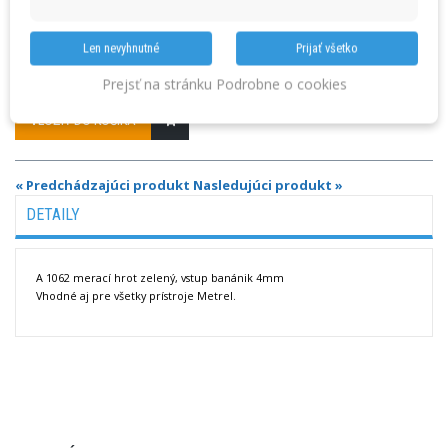
Len nevyhnutné
Prijať všetko
Množstvo
Prejsť na stránku Podrobne o cookies
VLOŽIŤ DO KOŠÍKA
« Predchádzajúci produkt
Nasledujúci produkt »
DETAILY
A 1062 merací hrot zelený, vstup banánik 4mm
Vhodné aj pre všetky prístroje Metrel.