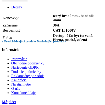
Detaily
ostrý hrot 2mm - banánik
Koncovky:
4mm
Zaťaženie:
36A
Bezpečnosť:
CAT II 1000V
Dostupné farby: červená,
Farba:
čierna, modrá, zelená
« Predchádzajúci produkt
Nasledujúci produkt »
Informácie
Informácie
Obchodné podmienky
Nariadenie GDPR
Dodacie podmienky
Reklamačný poriadok
Kalibrácie
Na stiahnutie
O nás
Kontaktné údaje
Môj účet