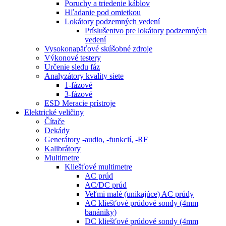
Poruchy a triedenie káblov
Hľadanie pod omietkou
Lokátory podzemných vedení
Príslušentvo pre lokátory podzemných
vedení
Vysokonapäťové skúšobné zdroje
Výkonové testery
Určenie sledu fáz
Analyzátory kvality siete
1-fázové
3-fázové
ESD Meracie prístroje
Elektrické veličiny
Čítače
Dekády
Generátory -audio, -funkcií, -RF
Kalibrátory
Multimetre
Kliešťové multimetre
AC prúd
AC/DC prúd
Veľmi malé (unikajúce) AC prúdy
AC kliešťové prúdové sondy (4mm
banániky)
DC kliešťové prúdové sondy (4mm