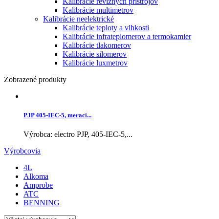
Kalibrácie revíznych prístrojov
Kalibrácie multimetrov
Kalibrácie neelektrické
Kalibrácie teploty a vlhkosti
Kalibrácie infrateplomerov a termokamier
Kalibrácie tlakomerov
Kalibrácie silomerov
Kalibrácie luxmetrov
Zobrazené produkty
PJP 405-IEC-5, merací...
Výrobca: electro PJP, 405-IEC-5,...
Výrobcovia
4L
Alkoma
Amprobe
ATC
BENNING