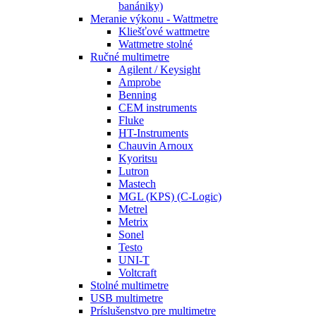
banániky)
Meranie výkonu - Wattmetre
Kliešťové wattmetre
Wattmetre stolné
Ručné multimetre
Agilent / Keysight
Amprobe
Benning
CEM instruments
Fluke
HT-Instruments
Chauvin Arnoux
Kyoritsu
Lutron
Mastech
MGL (KPS) (C-Logic)
Metrel
Metrix
Sonel
Testo
UNI-T
Voltcraft
Stolné multimetre
USB multimetre
Príslušenstvo pre multimetre