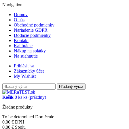
Navigation
Domov
O nás
Obchodné podmienky
Nariadenie GDPR
Dodacie podmienky
Kontakt
Kalibrácie
Nákup na splátky
Na stiahnutie
Prihlásiť sa
Zákaznícky účet
My Wishlist
Hľadaný výraz
Košík
0
ks
ks
(prázdny)
Žiadne produkty
To be determined
Doručenie
0,00 €
DPH
0,00 €
Spolu