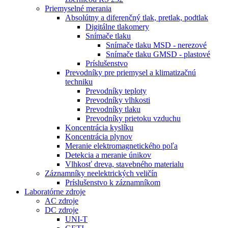
Priemyselné merania
Absolútny a diferenčný tlak, pretlak, podtlak
Digitálne tlakomery
Snímače tlaku
Snímače tlaku MSD - nerezové
Snímače tlaku GMSD - plastové
Príslušenstvo
Prevodníky pre priemysel a klimatizačnú
techniku
Prevodníky teploty
Prevodníky vlhkosti
Prevodníky tlaku
Prevodníky prietoku vzduchu
Koncentrácia kyslíku
Koncentrácia plynov
Meranie elektromagnetického poľa
Detekcia a meranie únikov
Vlhkosť dreva, stavebného materialu
Záznamníky neelektrických veličín
Príslušenstvo k záznamníkom
Laboratórne zdroje
AC zdroje
DC zdroje
UNI-T