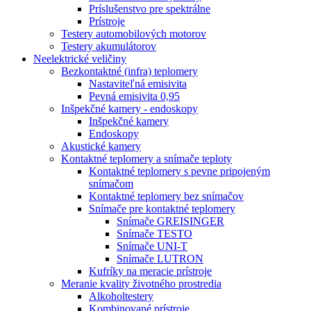
Príslušenstvo pre spektrálne
Prístroje
Testery automobilových motorov
Testery akumulátorov
Neelektrické veličiny
Bezkontaktné (infra) teplomery
Nastaviteľná emisivita
Pevná emisivita 0,95
Inšpekčné kamery - endoskopy
Inšpekčné kamery
Endoskopy
Akustické kamery
Kontaktné teplomery a snímače teploty
Kontaktné teplomery s pevne pripojeným
snímačom
Kontaktné teplomery bez snímačov
Snímače pre kontaktné teplomery
Snímače GREISINGER
Snímače TESTO
Snímače UNI-T
Snímače LUTRON
Kufríky na meracie prístroje
Meranie kvality životného prostredia
Alkoholtestery
Kombinované prístroje