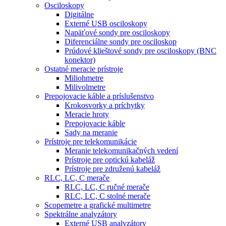
Osciloskopy
Digitálne
Externé USB osciloskopy
Napäťové sondy pre osciloskopy
Diferenciálne sondy pre osciloskop
Prúdové klieštové sondy pre osciloskopy (BNC
konektor)
Ostatné meracie prístroje
Miliohmetre
Milivolmetre
Prepojovacie káble a príslušenstvo
Krokosvorky a príchytky
Meracie hroty
Prepojovacie káble
Sady na meranie
Prístroje pre telekomunikácie
Meranie telekomunikačných vedení
Prístroje pre optickú kabeláž
Prístroje pre združenú kabeláž
RLC, LC, C merače
RLC, LC, C ručné merače
RLC, LC, C stolné merače
Scopemetre a grafické multimetre
Spektrálne analyzátory
Externé USB analyzátory