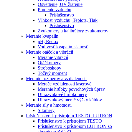
Osvetlenie, UV žiarenie
Prúdenie vzduchu
Príslušenstvo
Vlhkosť vzduchu, Teplota, Tlak
Príslušenstvo
Zvukomery a kalibrátory zvukomerov
Meranie kvapalín
pH, Redox
Vodivosť kvapalín, slanosť
Meranie otáčok a vibrácií
Meranie vibrácií
Otáčkomery
Stroboskopy
Točivý moment
Meranie rozmerov a vzdialenosti
Merače vzdialenosti laserové
Meranie hrúbky povrchových úprav
Ultrazvukové hrúbkomery
Ultrazvukový merač výšky káblov
Meranie sily a hmotnosti
Silomery
Príslušenstvo k prístrojom TESTO, LUTRON
Príslušenstvo k prístrojom TESTO
Príslušenstvo k prístrojom LUTRON so
zbernicou RS 232