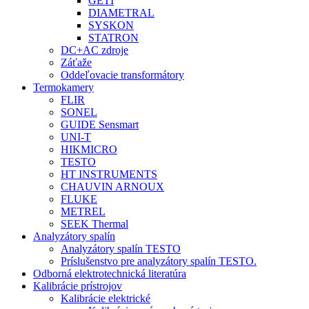
GETI
DIAMETRAL
SYSKON
STATRON
DC+AC zdroje
Záťaže
Oddeľovacie transformátory
Termokamery
FLIR
SONEL
GUIDE Sensmart
UNI-T
HIKMICRO
TESTO
HT INSTRUMENTS
CHAUVIN ARNOUX
FLUKE
METREL
SEEK Thermal
Analyzátory spalín
Analyzátory spalín TESTO
Príslušenstvo pre analyzátory spalín TESTO.
Odborná elektrotechnická literatúra
Kalibrácie prístrojov
Kalibrácie elektrické