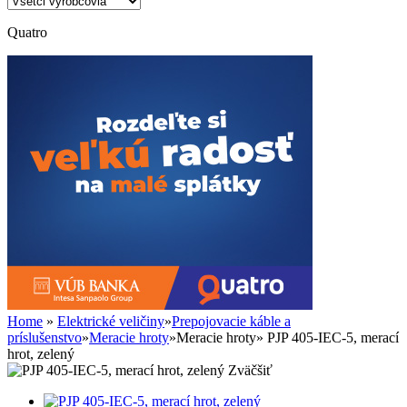
Quatro
Home
»
Elektrické veličiny
»
Prepojovacie káble a
príslušenstvo
»
Meracie hroty
»
Meracie hroty
»
PJP 405-IEC-5, merací
hrot, zelený
Zväčšiť