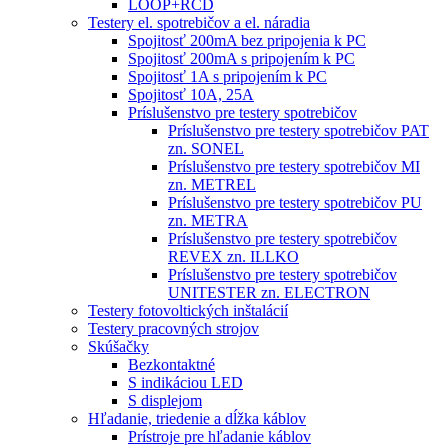
LOOP+RCD
Testery el. spotrebičov a el. náradia
Spojitosť 200mA bez pripojenia k PC
Spojitosť 200mA s pripojením k PC
Spojitosť 1A s pripojením k PC
Spojitosť 10A, 25A
Príslušenstvo pre testery spotrebičov
Príslušenstvo pre testery spotrebičov PAT
zn. SONEL
Príslušenstvo pre testery spotrebičov MI
zn. METREL
Príslušenstvo pre testery spotrebičov PU
zn. METRA
Príslušenstvo pre testery spotrebičov
REVEX zn. ILLKO
Príslušenstvo pre testery spotrebičov
UNITESTER zn. ELECTRON
Testery fotovoltických inštalácií
Testery pracovných strojov
Skúšačky
Bezkontaktné
S indikáciou LED
S displejom
Hľadanie, triedenie a dĺžka káblov
Prístroje pre hľadanie káblov