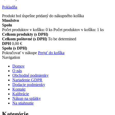
Pokladňa
Produkt bol úspešne pridaný do nákupného košíka
Množstvo
Spolu
Počet produktov v košíku:
0
ks
Počet produktov v košíku: 1 ks
Celkom produkty (s DPH)
Celkom poštovné (s DPH)
To be determined
DPH
0,00 €
Spolu (s DPH)
Pokračovať v nákupe
Prejsť do košíka
Navigation
Domov
O nás
Obchodné podmienky
Nariadenie GDPR
Dodacie podmienky
Kontakt
Kalibrácie
Nákup na splátky
Na stiahnutie
Kategórie