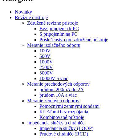
Novinky
Revízne prístroje
Združené revízne prístroje
Bez pripojenia k PC
S pripojením na PC
Príslušenstvo pre združené prístroje
Meranie izolačného odporu
100V
500V
1000V
2500V
5000V
10000V a viac
Meranie prechodových odporov
prúdom 200mA do 2A
prúdom 10A a viac
Meranie zemných odporov
Pomocnými zemnými sondami
Kliešťami bez rozpájania
Kombinované prístroje
Impedancia slučky a chrániče
Impedancia slučky (LOOP)
Prúdové chrániče (RCD)