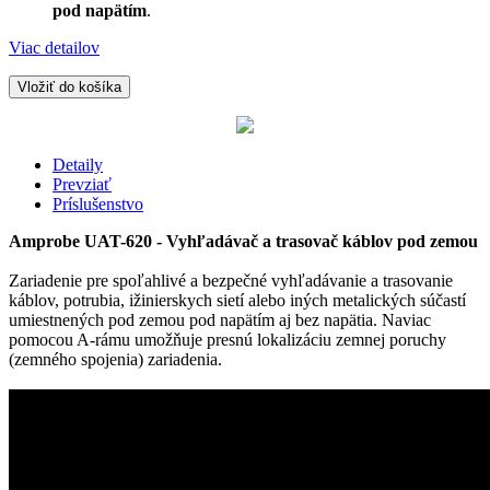
pod napätím
.
Viac detailov
Vložiť do košíka
Detaily
Prevziať
Príslušenstvo
Amprobe UAT-620 - Vyhľadávač a trasovač káblov pod zemou
Zariadenie pre spoľahlivé a bezpečné vyhľadávanie a trasovanie
káblov, potrubia, ižinierskych sietí alebo iných metalických súčastí
umiestnených pod zemou pod napätím aj bez napätia. Naviac
pomocou A-rámu umožňuje presnú lokalizáciu zemnej poruchy
(zemného spojenia) zariadenia.