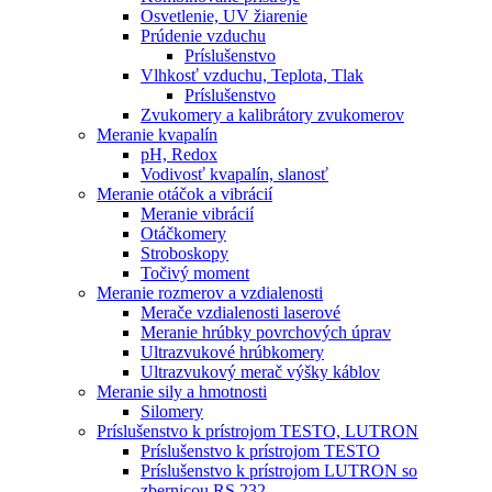
Osvetlenie, UV žiarenie
Prúdenie vzduchu
Príslušenstvo
Vlhkosť vzduchu, Teplota, Tlak
Príslušenstvo
Zvukomery a kalibrátory zvukomerov
Meranie kvapalín
pH, Redox
Vodivosť kvapalín, slanosť
Meranie otáčok a vibrácií
Meranie vibrácií
Otáčkomery
Stroboskopy
Točivý moment
Meranie rozmerov a vzdialenosti
Merače vzdialenosti laserové
Meranie hrúbky povrchových úprav
Ultrazvukové hrúbkomery
Ultrazvukový merač výšky káblov
Meranie sily a hmotnosti
Silomery
Príslušenstvo k prístrojom TESTO, LUTRON
Príslušenstvo k prístrojom TESTO
Príslušenstvo k prístrojom LUTRON so
zbernicou RS 232