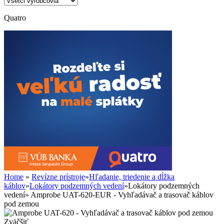
Quatro
Home
»
Revízne prístroje
»
Hľadanie, triedenie a dĺžka
káblov
»
Lokátory podzemných vedení
»
Lokátory podzemných
vedení
»
Amprobe UAT-620-EUR - Vyhľadávač a trasovač káblov
pod zemou
Zväčšiť