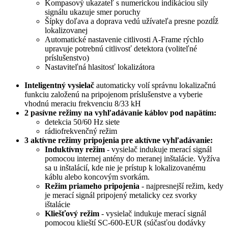
Kompasový ukazateľ s numerickou indikáciou sily
signálu ukazuje smer poruchy
Šípky doľava a doprava vedú užívateľa presne pozdĺž
lokalizovanej
Automatické nastavenie citlivosti A-Frame rýchlo
upravuje potrebnú citlivosť detektora (voliteľné
príslušenstvo)
Nastaviteľná hlasitosť lokalizátora
Inteligentný vysielač
automaticky volí správnu lokalizačnú
funkciu založenú na pripojenom príslušenstve a vyberie
vhodnú meraciu frekvenciu 8/33 kH
2 pasívne režimy na vyhľadávanie káblov pod napätím:
detekcia 50/60 Hz siete
rádiofrekvenčný režim
3 aktívne režimy pripojenia pre aktívne vyhľadávanie:
Induktívny režim
- vysielač indukuje merací signál
pomocou internej antény do meranej inštalácie. Vyžíva
sa u inštalácií, kde nie je prístup k lokalizovanému
káblu alebo koncovým svorkám.
Režim priameho pripojenia
- najpresnejší režim, kedy
je merací signál pripojený metalicky cez svorky
ištalácie
Kliešťový režim
- vysielač indukuje merací signál
pomocou klieští SC-600-EUR (súčasťou dodávky