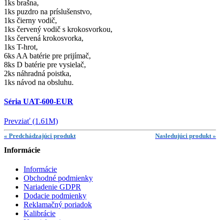
1ks brašna,
1ks puzdro na príslušenstvo,
1ks čierny vodič,
1ks červený vodič s krokosvorkou,
1ks červená krokosvorka,
1ks T-hrot,
6ks AA batérie pre prijímač,
8ks D batérie pre vysielač,
2ks náhradná poistka,
1ks návod na obsluhu.
Séria UAT-600-EUR
Prevziať (1.61M)
« Predchádzajúci produkt
Nasledujúci produkt »
Informácie
Informácie
Obchodné podmienky
Nariadenie GDPR
Dodacie podmienky
Reklamačný poriadok
Kalibrácie