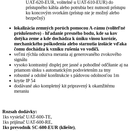
UAT-620-EUR, volitelné u UAT-610-EUR) do
prístupného kábla alebo potrubia bez nutnosti prístupu
ku koncovým svorkám (prístup nie je možný alebo
bezpečný)
lokalizácia zemných porúch pomocou A-rámu (voliteľné
príslušenstvo) - hľadanie presného bodu, kde sa kov
dotýka zeme a kde dochádza k úniku vinou korózie,
mechanického poškodenia alebo starnutia izolácie vďaka
čomu dochádza k vzniku rušenia vo vodiči.
veľmi rýchla odozva merania aj generovaného zvokového
signálu
vysoko kontrastný displej pre jasné a pohodlné odčítanie aj na
priamom slnku s automatickým podsvietením za tmy
robustné a odolné konštrukcie s pádovou odolnosťou 1m
krytie IP 54
dodávané ako kompletný kit pripravený k okamžitému
meraniu
Rozsah dodávky:
1ks vysielač UAT-600-TE,
1ks prijímač UAT-600-RE,
1ks prevodník SC-600-EUR (kliešte)
,