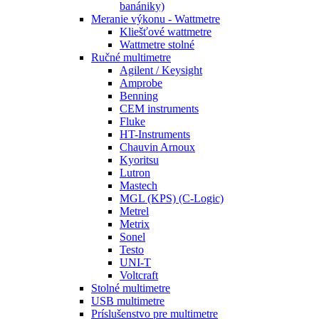
banániky)
Meranie výkonu - Wattmetre
Kliešťové wattmetre
Wattmetre stolné
Ručné multimetre
Agilent / Keysight
Amprobe
Benning
CEM instruments
Fluke
HT-Instruments
Chauvin Arnoux
Kyoritsu
Lutron
Mastech
MGL (KPS) (C-Logic)
Metrel
Metrix
Sonel
Testo
UNI-T
Voltcraft
Stolné multimetre
USB multimetre
Príslušenstvo pre multimetre