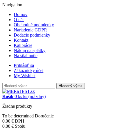
Navigation
Domov
O nás
Obchodné podmienky
Nariadenie GDPR
Dodacie podmienky
Kontakt
Kalibrácie
Nákup na splátky
Na stiahnutie
Prihlásiť sa
Zákaznícky účet
My Wishlist
Hľadaný výraz
Košík
0
ks
ks
(prázdny)
Žiadne produkty
To be determined
Doručenie
0,00 €
DPH
0,00 €
Spolu