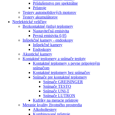
Príslušenstvo pre spektrálne
Prístroje
Testery automobilových motorov
Testery akumulátorov
Neelektrické veličiny
Bezkontaktné (infra) teplomery
Nastaviteľná emisivita
Pevná emisivita 0,95
Inšpekčné kamery - endoskopy
Inšpekčné kamery
Endoskopy
Akustické kamery
Kontaktné teplomery a snímače teploty
Kontaktné teplomery s pevne pripojeným
snímačom
Kontaktné teplomery bez snímačov
Snímače pre kontaktné teplomery
Snímače GREISINGER
Snímače TESTO
Snímače UNI-T
Snímače LUTRON
Kufríky na meracie prístroje
Meranie kvality životného prostredia
Alkoholtestery
Kombinované prístroje