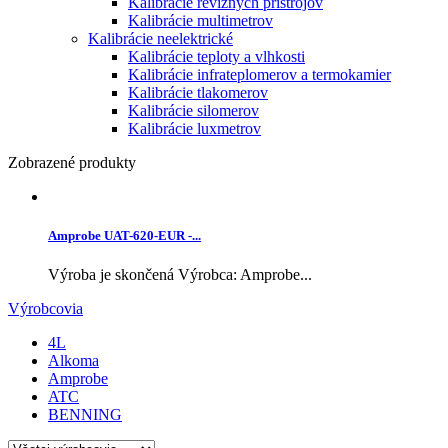
Kalibrácie revíznych prístrojov
Kalibrácie multimetrov
Kalibrácie neelektrické
Kalibrácie teploty a vlhkosti
Kalibrácie infrateplomerov a termokamier
Kalibrácie tlakomerov
Kalibrácie silomerov
Kalibrácie luxmetrov
Zobrazené produkty
Amprobe UAT-620-EUR -...
Výroba je skončená Výrobca: Amprobe...
Výrobcovia
4L
Alkoma
Amprobe
ATC
BENNING