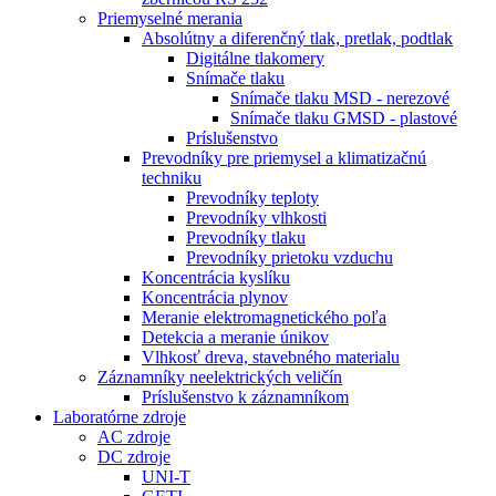
Priemyselné merania
Absolútny a diferenčný tlak, pretlak, podtlak
Digitálne tlakomery
Snímače tlaku
Snímače tlaku MSD - nerezové
Snímače tlaku GMSD - plastové
Príslušenstvo
Prevodníky pre priemysel a klimatizačnú
techniku
Prevodníky teploty
Prevodníky vlhkosti
Prevodníky tlaku
Prevodníky prietoku vzduchu
Koncentrácia kyslíku
Koncentrácia plynov
Meranie elektromagnetického poľa
Detekcia a meranie únikov
Vlhkosť dreva, stavebného materialu
Záznamníky neelektrických veličín
Príslušenstvo k záznamníkom
Laboratórne zdroje
AC zdroje
DC zdroje
UNI-T