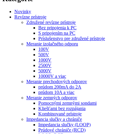
Novinky
Revízne prístroje
Združené revízne prístroje
Bez pripojenia k PC
S pripojením na PC
Príslušenstvo pre združené prístroje
Meranie izolačného odporu
100V
500V
1000V
2500V
5000V
10000V a viac
Meranie prechodových odporov
prúdom 200mA do 2A
prúdom 10A a viac
Meranie zemných odporov
Pomocnými zemnými sondami
Kliešťami bez rozpájania
Kombinované prístroje
Impedancia slučky a chrániče
Impedancia slučky (LOOP)
Prúdové chrániče (RCD)