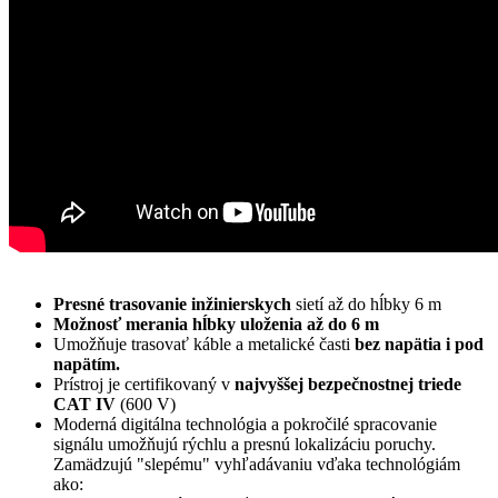
P
resné trasovanie inžinierskych
sietí až do hĺbky 6 m
Možnosť merania hĺbky uloženia až do 6 m
Umožňuje trasovať káble a metalické časti
bez napätia i pod
nap
ä
tím.
Prístroj je certifikovaný v
najvyššej bezpečnostnej triede
CAT IV
(600 V)
Moderná digitálna technológia a pokročilé spracovanie
signálu umožňujú rýchlu a presnú lokalizáciu poruchy.
Zamädzujú "slepému" vyhľadávaniu vďaka technológiám
ako: