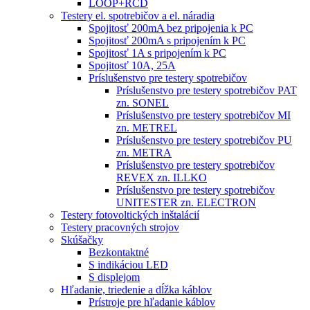
LOOP+RCD
Testery el. spotrebičov a el. náradia
Spojitosť 200mA bez pripojenia k PC
Spojitosť 200mA s pripojením k PC
Spojitosť 1A s pripojením k PC
Spojitosť 10A, 25A
Príslušenstvo pre testery spotrebičov
Príslušenstvo pre testery spotrebičov PAT
zn. SONEL
Príslušenstvo pre testery spotrebičov MI
zn. METREL
Príslušenstvo pre testery spotrebičov PU
zn. METRA
Príslušenstvo pre testery spotrebičov
REVEX zn. ILLKO
Príslušenstvo pre testery spotrebičov
UNITESTER zn. ELECTRON
Testery fotovoltických inštalácií
Testery pracovných strojov
Skúšačky
Bezkontaktné
S indikáciou LED
S displejom
Hľadanie, triedenie a dĺžka káblov
Prístroje pre hľadanie káblov