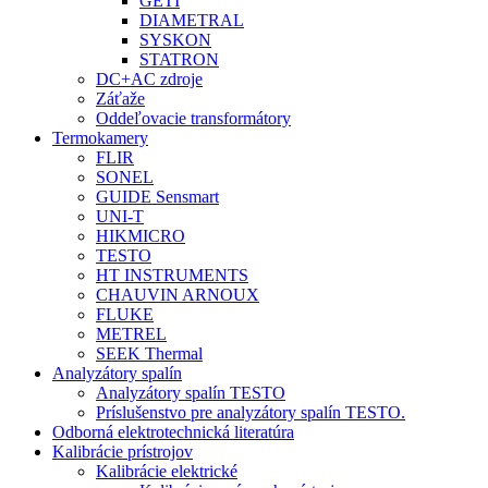
GETI
DIAMETRAL
SYSKON
STATRON
DC+AC zdroje
Záťaže
Oddeľovacie transformátory
Termokamery
FLIR
SONEL
GUIDE Sensmart
UNI-T
HIKMICRO
TESTO
HT INSTRUMENTS
CHAUVIN ARNOUX
FLUKE
METREL
SEEK Thermal
Analyzátory spalín
Analyzátory spalín TESTO
Príslušenstvo pre analyzátory spalín TESTO.
Odborná elektrotechnická literatúra
Kalibrácie prístrojov
Kalibrácie elektrické