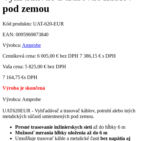
pod zemou
Kód produktu:
UAT-620-EUR
EAN:
0095969873840
Výrobca:
Amprobe
Cenníková cena:
6 005,00 € bez DPH
7 386,15 € s DPH
Vaša cena:
5 825,00 €
bez DPH
7 164,75 €
s DPH
Výroba je skončená
Výrobca: Amprobe
UAT620EUR - Vyhľadávač a trasovač káblov, potrubí alebo iných
metalických súčastí umiestnených pod zemou.
Presné trasovanie inžinierskych sietí
až do hĺbky 6 m
Možnosť merania hĺbky uloženia až do 6 m
Umožňuje trasovať káble a metalické časti
bez napätia aj