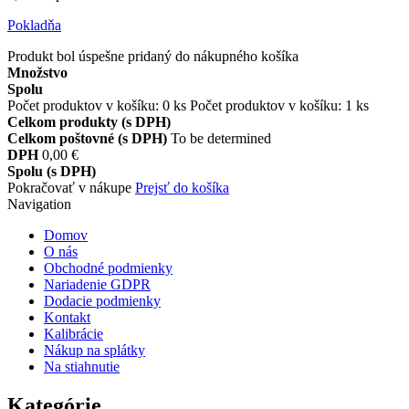
Pokladňa
Produkt bol úspešne pridaný do nákupného košíka
Množstvo
Spolu
Počet produktov v košíku:
0
ks
Počet produktov v košíku: 1 ks
Celkom produkty (s DPH)
Celkom poštovné (s DPH)
To be determined
DPH
0,00 €
Spolu (s DPH)
Pokračovať v nákupe
Prejsť do košíka
Navigation
Domov
O nás
Obchodné podmienky
Nariadenie GDPR
Dodacie podmienky
Kontakt
Kalibrácie
Nákup na splátky
Na stiahnutie
Kategórie