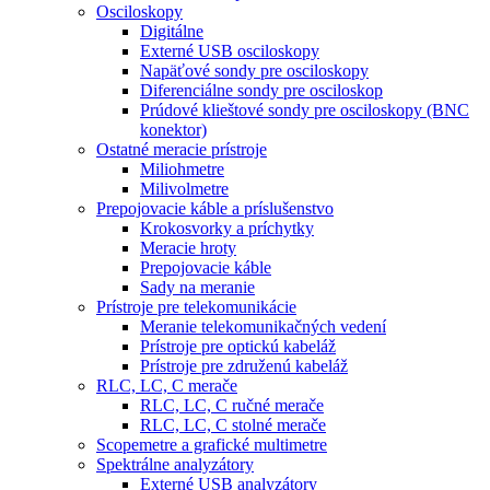
Osciloskopy
Digitálne
Externé USB osciloskopy
Napäťové sondy pre osciloskopy
Diferenciálne sondy pre osciloskop
Prúdové klieštové sondy pre osciloskopy (BNC
konektor)
Ostatné meracie prístroje
Miliohmetre
Milivolmetre
Prepojovacie káble a príslušenstvo
Krokosvorky a príchytky
Meracie hroty
Prepojovacie káble
Sady na meranie
Prístroje pre telekomunikácie
Meranie telekomunikačných vedení
Prístroje pre optickú kabeláž
Prístroje pre združenú kabeláž
RLC, LC, C merače
RLC, LC, C ručné merače
RLC, LC, C stolné merače
Scopemetre a grafické multimetre
Spektrálne analyzátory
Externé USB analyzátory