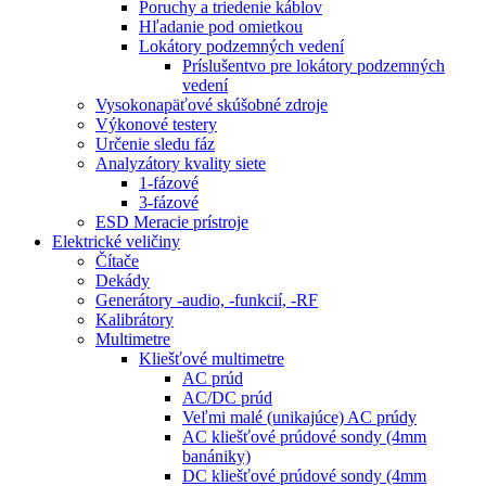
Poruchy a triedenie káblov
Hľadanie pod omietkou
Lokátory podzemných vedení
Príslušentvo pre lokátory podzemných
vedení
Vysokonapäťové skúšobné zdroje
Výkonové testery
Určenie sledu fáz
Analyzátory kvality siete
1-fázové
3-fázové
ESD Meracie prístroje
Elektrické veličiny
Čítače
Dekády
Generátory -audio, -funkcií, -RF
Kalibrátory
Multimetre
Kliešťové multimetre
AC prúd
AC/DC prúd
Veľmi malé (unikajúce) AC prúdy
AC kliešťové prúdové sondy (4mm
banániky)
DC kliešťové prúdové sondy (4mm