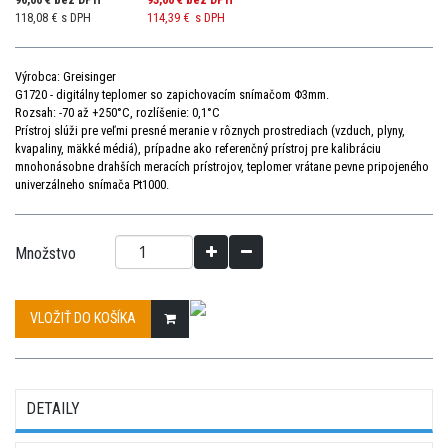
118,08 € s DPH
114,39 €
s DPH
Výrobca: Greisinger
G1720 - digitálny teplomer so zapichovacím snímačom Φ3mm.
Rozsah: -70 až +250°C, rozlíšenie: 0,1°C
Prístroj
slúži
pre veľmi
presné
meranie v
rôznych prostrediach
(
vzduch
,
plyny
,
kvapaliny
,
mäkké
médiá
)
,
prípadne ako
referenčný
prístroj
pre
kalibráciu
mnohonásobne
drahších
meracích
prístrojov
,
teplomer
vrátane
pevne pripojeného
univerzálneho
snímača Pt1000
.
Množstvo
VLOŽIŤ DO KOŠÍKA
DETAILY