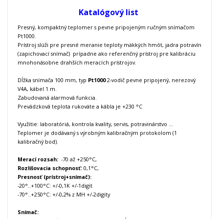
Katalógový list
Presný, kompaktný teplomer s pevne pripojeným ručným snímačom
Pt1000.
Prístroj slúži pre presné meranie teploty mäkkých hmôt, jadra potravín
(zapichovací snímač) prípadne ako referenčný prístroj pre kalibráciu
mnohonásobne drahších meracích prístrojov.
Dĺžka snímača 100 mm, typ
Pt1000
2-vodič pevne pripojený, nerezový
V4A, kábel 1 m.
Zabudovaná alarmová funkcia.
Prevádzková teplota rukoväte a kábla je +230 °C
Využitie: laboratóriá, kontrola kvality, servis, potravinárstvo ...
Teplomer je dodávaný s výrobným kalibračným protokolom (1
kalibračný bod).
Merací rozsah:
-70 až +250°C,
Rozlišovacia schopnosť:
0,1°C,
Presnosť (prístroj+snímač):
-20°..+100°C: +/-0,1K +/-1digit
-70°..+250°C: +/-0,2% z MH +/-2digity
Snímač: