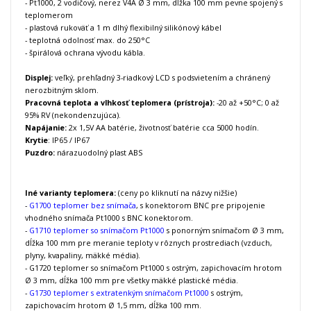
- Pt1000, 2 vodičový, nerez
V4A
Ø
3
mm
,
dĺžka 100
mm
pevne spojený s
teplomerom
-
plastová
rukoväť
a
1
m
dlhý
flexibilný
silikónový
kábel
-
teplotná
odolnosť
max. do
250
°
C
- špirálová
ochrana
vývodu
kábla
.
Displej:
veľký, prehľadný 3-riadkový LCD s podsvietením a chránený
nerozbitným sklom.
Pracovná teplota a vlhkosť teplomera (prístroja):
-20 až +50°C; 0 až
95% RV (nekondenzujúca).
Napájanie:
2x 1,5V AA batérie, životnosť batérie cca 5000 hodín.
Krytie
: IP65 / IP67
Puzdro:
nárazuodolný plast ABS
Iné varianty teplomera
:
(ceny po kliknutí na názvy nižšie)
-
G1700 teplomer bez snímača
, s konektorom BNC pre pripojenie
vhodného snímača Pt1000 s BNC konektorom.
-
G1710 teplomer so snímačom Pt1000
s ponorným snímačom Ø 3 mm,
dĺžka 100 mm pre meranie teploty v rôznych prostrediach (vzduch,
plyny, kvapaliny, mäkké média).
-
G1720 teplomer so snímačom Pt1000
s ostrým, zapichovacím hrotom
Ø 3 mm, dĺžka 100 mm pre všetky mäkké plastické média.
-
G1730 teplomer s extratenkým snímačom Pt1000
s ostrým,
zapichovacím hrotom Ø 1,5 mm, dĺžka 100 mm.