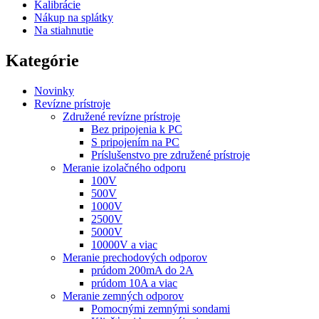
Kalibrácie
Nákup na splátky
Na stiahnutie
Kategórie
Novinky
Revízne prístroje
Združené revízne prístroje
Bez pripojenia k PC
S pripojením na PC
Príslušenstvo pre združené prístroje
Meranie izolačného odporu
100V
500V
1000V
2500V
5000V
10000V a viac
Meranie prechodových odporov
prúdom 200mA do 2A
prúdom 10A a viac
Meranie zemných odporov
Pomocnými zemnými sondami