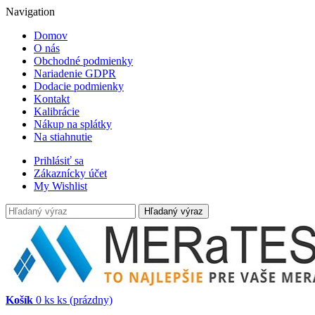
Navigation
Domov
O nás
Obchodné podmienky
Nariadenie GDPR
Dodacie podmienky
Kontakt
Kalibrácie
Nákup na splátky
Na stiahnutie
Prihlásiť sa
Zákaznícky účet
My Wishlist
Hľadaný výraz
Košík
0
ks
ks
(prázdny)