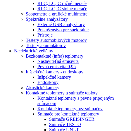
RLC, LC, C ručné merače
RLC, LC, C stolné merače
Scopemetre a grafické multimetre
Spektrálne analyzátory
Externé USB analyzátory
Príslušenstvo pre spektrálne
Prístroje
Testery automobilových motorov
Testery akumulátorov
Neelektrické veličiny
Bezkontaktné (infra) teplomery
Nastaviteľná emisivita
Pevná emisivita 0,95
Inšpekčné kamery - endoskopy
Inšpekčné kamery
Endoskopy
Akustické kamery
Kontaktné teplomery a snímače teploty
Kontaktné teplomery s pevne pripojeným
snímačom
Kontaktné teplomery bez snímačov
Snímače pre kontaktné teplomery
Snímače GREISINGER
Snímače TESTO
Snímače UNI-T