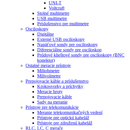
UNI-T
Voltcraft
Stolné multimetre
USB multimetre
Príslušenstvo pre multimetre
Osciloskopy
Digitálne
Externé USB osciloskopy
Napäťové sondy pre osciloskopy
Diferenciálne sondy pre osciloskop
Prúdové klieštové sondy pre osciloskopy (BNC
konektor)
Ostatné meracie prístroje
Miliohmetre
Milivolmetre
Prepojovacie káble a príslušenstvo
Krokosvorky a príchytky
Meracie hroty
Prepojovacie káble
Sady na meranie
Prístroje pre telekomunikácie
Meranie telekomunikačných vedení
Prístroje pre optickú kabeláž
Prístroje pre združenú kabeláž
RLC, LC, C merače