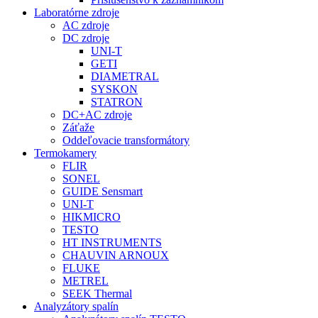
Laboratórne zdroje
AC zdroje
DC zdroje
UNI-T
GETI
DIAMETRAL
SYSKON
STATRON
DC+AC zdroje
Záťaže
Oddeľovacie transformátory
Termokamery
FLIR
SONEL
GUIDE Sensmart
UNI-T
HIKMICRO
TESTO
HT INSTRUMENTS
CHAUVIN ARNOUX
FLUKE
METREL
SEEK Thermal
Analyzátory spalín