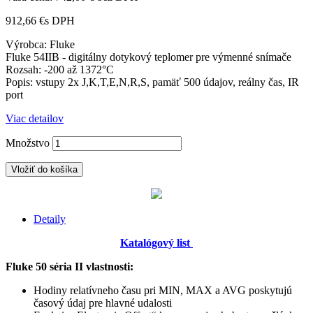
912,66 €
s DPH
Výrobca: Fluke
Fluke 54IIB - digitálny dotykový teplomer pre výmenné snímače
Rozsah: -200 až 1372°C
Popis: vstupy 2x J,K,T,E,N,R,S, pamäť 500 údajov, reálny čas, IR
port
Viac detailov
Množstvo
Vložiť do košíka
Detaily
Katalógový list
Fluke 50 séria II vlastnosti:
Hodiny relatívneho času pri MIN, MAX a AVG poskytujú
časový údaj pre hlavné udalosti