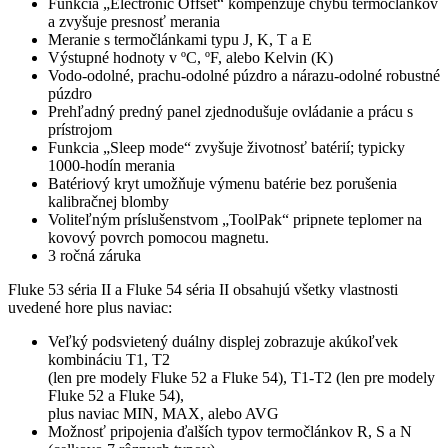
Funkcia „Electronic Offset“ kompenzuje chybu termočlánkov
a zvyšuje presnosť merania
Meranie s termočlánkami typu J, K, T a E
Výstupné hodnoty v ºC, ºF, alebo Kelvin (K)
Vodo-odolné, prachu-odolné púzdro a nárazu-odolné robustné
púzdro
Prehľadný predný panel zjednodušuje ovládanie a prácu s
prístrojom
Funkcia „Sleep mode“ zvyšuje životnosť batérií; typicky
1000-hodín merania
Batériový kryt umožňuje výmenu batérie bez porušenia
kalibračnej blomby
Voliteľným príslušenstvom „ToolPak“ pripnete teplomer na
kovový povrch pomocou magnetu.
3 ročná záruka
Fluke 53 séria II a Fluke 54 séria II obsahujú všetky vlastnosti
uvedené hore plus naviac:
Veľký podsvietený duálny displej zobrazuje akúkoľvek
kombináciu T1, T2
(len pre modely Fluke 52 a Fluke 54), T1-T2 (len pre modely
Fluke 52 a Fluke 54),
plus naviac MIN, MAX, alebo AVG
Možnosť pripojenia ďalších typov termočlánkov R, S a N