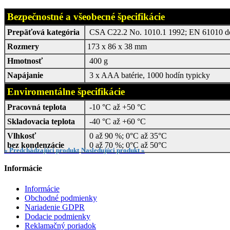
Bezpečnostné a všeobecné špecifikácie
Prepäťová kategória
CSA C22.2 No. 1010.1 1992; EN 61010 d
Rozmery
173 x 86 x 38 mm
Hmotnosť
400 g
Napájanie
3 x AAA batérie, 1000 hodín typicky
Enviromentálne špecifikácie
Pracovná teplota
-10 °C až +50 °C
Skladovacia teplota
-40 °C až +60 °C
Vlhkosť
0 až 90 %; 0°C až 35°C
bez kondenzácie
0 až 70 %; 0°C až 50°C
« Predchádzajúci produkt
Nasledujúci produkt »
Informácie
Informácie
Obchodné podmienky
Nariadenie GDPR
Dodacie podmienky
Reklamačný poriadok