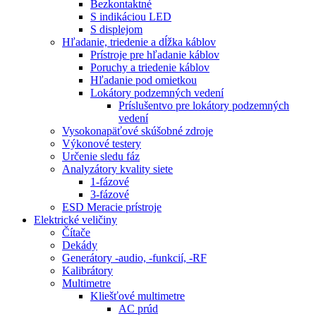
Bezkontaktné
S indikáciou LED
S displejom
Hľadanie, triedenie a dĺžka káblov
Prístroje pre hľadanie káblov
Poruchy a triedenie káblov
Hľadanie pod omietkou
Lokátory podzemných vedení
Príslušentvo pre lokátory podzemných
vedení
Vysokonapäťové skúšobné zdroje
Výkonové testery
Určenie sledu fáz
Analyzátory kvality siete
1-fázové
3-fázové
ESD Meracie prístroje
Elektrické veličiny
Čítače
Dekády
Generátory -audio, -funkcií, -RF
Kalibrátory
Multimetre
Kliešťové multimetre
AC prúd