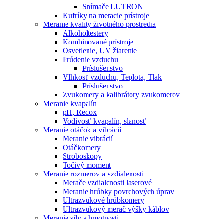
Snímače LUTRON
Kufríky na meracie prístroje
Meranie kvality životného prostredia
Alkoholtestery
Kombinované prístroje
Osvetlenie, UV žiarenie
Prúdenie vzduchu
Príslušenstvo
Vlhkosť vzduchu, Teplota, Tlak
Príslušenstvo
Zvukomery a kalibrátory zvukomerov
Meranie kvapalín
pH, Redox
Vodivosť kvapalín, slanosť
Meranie otáčok a vibrácií
Meranie vibrácií
Otáčkomery
Stroboskopy
Točivý moment
Meranie rozmerov a vzdialenosti
Merače vzdialenosti laserové
Meranie hrúbky povrchových úprav
Ultrazvukové hrúbkomery
Ultrazvukový merač výšky káblov
Meranie sily a hmotnosti