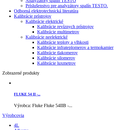
Analyzátory spalín TESTO
Príslušenstvo pre analyzátory spalín TESTO.
Odborná elektrotechnická literatúra
Kalibrácie prístrojov
Kalibrácie elektrické
Kalibrácie revíznych prístrojov
Kalibrácie multimetrov
Kalibrácie neelektrické
Kalibrácie teploty a vlhkosti
Kalibrácie infrateplomerov a termokamier
Kalibrácie tlakomerov
Kalibrácie silomerov
Kalibrácie luxmetrov
Zobrazené produkty
FLUKE 54 II -...
Výrobca: Fluke Fluke 54IIB -...
Výrobcovia
4L