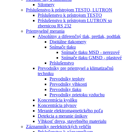
Silomery
Príslušenstvo k prístrojom TESTO, LUTRON
Príslušenstvo k prístrojom TESTO
Príslušenstvo k prístrojom LUTRON so
zbernicou RS 232
Priemyselné merania
Absolútny a diferenčný tlak, pretlak, podtlak
Digitálne tlakomery
Snímače tlaku
Snímače tlaku MSD - nerezové
Snímače tlaku GMSD - plastové
Príslušenstvo
Prevodníky pre priemysel a klimatizačnú
techniku
Prevodníky teploty
Prevodníky vlhkosti
Prevodníky tlaku
Prevodníky prietoku vzduchu
Koncentrácia kyslíku
Koncentrácia plynov
Meranie elektromagnetického poľa
Detekcia a meranie únikov
Vlhkosť dreva, stavebného materialu
Záznamníky neelektrických veličín
Príslušenstvo k záznamníkom