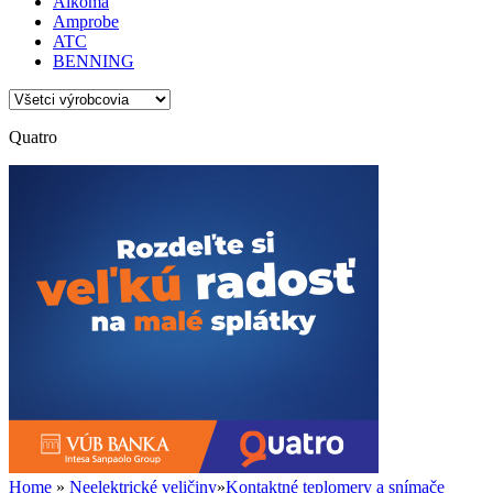
Alkoma
Amprobe
ATC
BENNING
Quatro
Home
»
Neelektrické veličiny
»
Kontaktné teplomery a snímače