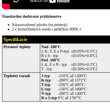
Štandardne dodávané príslušenstvo
Nárazuvzdorné púzdro (na prístroji)
2 x termočlánková sonda s perličkou 80PK-1
Špecifikácie
Presnosť teploty
Nad -100°C
J, K, T, E a N-typ
±[0.05%+0.3°C]
R a S - typ
±[0.05%+0.4°C]
Pod -100
°C
J, K, E a N - typ
±[0.20%+0.3°C]
T - typ
±[0.50%+0.3°C]
Teplotný rozsah
J-typ
-210°C až 1200°C
K-typ
-200°C až 1372°C
T-typ
-250°C až 400°C
E-typ
-150°C až 1000°C
N-typ
-200°C až 1300°C
R a S-typ
0°C až 1767°C