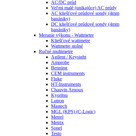
AC/DC prúd
Veľmi malé (unikajúce) AC prúdy
AC kliešťové prúdové sondy (4mm
banániky)
DC kliešťové prúdové sondy (4mm
banániky)
Meranie výkonu - Wattmetre
Kliešťové wattmetre
Wattmetre stolné
Ručné multimetre
Agilent / Keysight
Amprobe
Benning
CEM instruments
Fluke
HT-Instruments
Chauvin Arnoux
Kyoritsu
Lutron
Mastech
MGL (KPS) (C-Logic)
Metrel
Metrix
Sonel
Testo