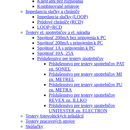
Kliešťami bez rozpájania
Kombinované prístroje
Impedancia slučky a chrániče
Impedancia slučky (LOOP)
Prúdové chrániče (RCD)
LOOP+RCD
Testery el. spotrebičov a el. náradia
Spojitosť 200mA bez pripojenia k PC
Spojitosť 200mA s pripojením k PC
Spojitosť 1A s pripojením k PC
Spojitosť 10A, 25A
Príslušenstvo pre testery spotrebičov
Príslušenstvo pre testery spotrebičov PAT
zn. SONEL
Príslušenstvo pre testery spotrebičov MI
zn. METREL
Príslušenstvo pre testery spotrebičov PU
zn. METRA
Príslušenstvo pre testery spotrebičov
REVEX zn. ILLKO
Príslušenstvo pre testery spotrebičov
UNITESTER zn. ELECTRON
Testery fotovoltických inštalácií
Testery pracovných strojov
Skúšačky