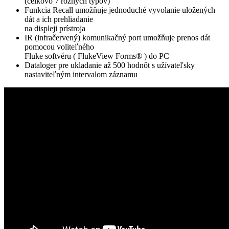
(celkovo 7 rôznych typov)
Funkcia Recall umožňuje jednoduché vyvolanie uložených
dát a ich prehliadanie
na displeji prístroja
IR (infračervený) komunikačný port umožňuje prenos dát
pomocou voliteľného
Fluke softvéru ( FlukeView Forms® ) do PC
Dataloger pre ukladanie až 500 hodnôt s užívateľsky
nastaviteľným intervalom záznamu