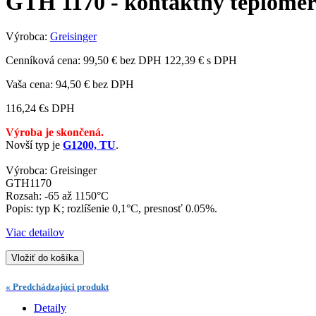
GTH 1170 - kontaktný teplomer
Výrobca:
Greisinger
Cenníková cena:
99,50 € bez DPH
122,39 € s DPH
Vaša cena:
94,50 €
bez DPH
116,24 €
s DPH
Výroba je skončená.
Novší typ je
G1200, TU
.
Výrobca: Greisinger
GTH1170
Rozsah: -65 až 1150°C
Popis: typ K; rozlíšenie 0,1°C, presnosť 0.05%.
Viac detailov
Vložiť do košíka
« Predchádzajúci produkt
Detaily