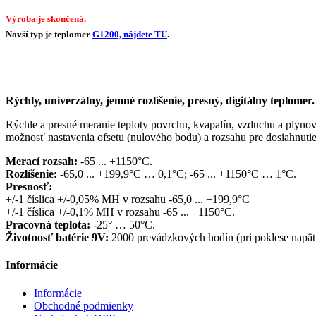
Výroba je skončená.
Novší typ je teplomer
G1200, nájdete TU
.
Rýchly, univerzálny, jemné rozlíšenie, presný, digitálny teplomer.
Rýchle a presné meranie teploty povrchu, kvapalín, vzduchu a plyno
možnosť nastavenia ofsetu (nulového bodu) a rozsahu pre dosiahnutie 
Merací rozsah:
-65 ... +1150°C.
Rozlíšenie:
-65,0 ... +199,9°C … 0,1°C; -65 ... +1150°C … 1°C.
Presnosť:
+/-1 číslica +/-0,05% MH v rozsahu -65,0 ... +199,9°C
+/-1 číslica +/-0,1% MH v rozsahu -65 ... +1150°C.
Pracovná teplota:
-25° … 50°C.
Životnosť batérie 9V:
2000 prevádzkových hodín (pri poklese napätia
Informácie
Informácie
Obchodné podmienky