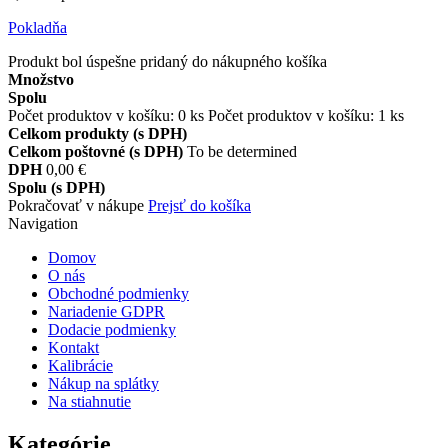
Pokladňa
Produkt bol úspešne pridaný do nákupného košíka
Množstvo
Spolu
Počet produktov v košíku:
0
ks
Počet produktov v košíku: 1 ks
Celkom produkty (s DPH)
Celkom poštovné (s DPH)
To be determined
DPH
0,00 €
Spolu (s DPH)
Pokračovať v nákupe
Prejsť do košíka
Navigation
Domov
O nás
Obchodné podmienky
Nariadenie GDPR
Dodacie podmienky
Kontakt
Kalibrácie
Nákup na splátky
Na stiahnutie
Kategórie