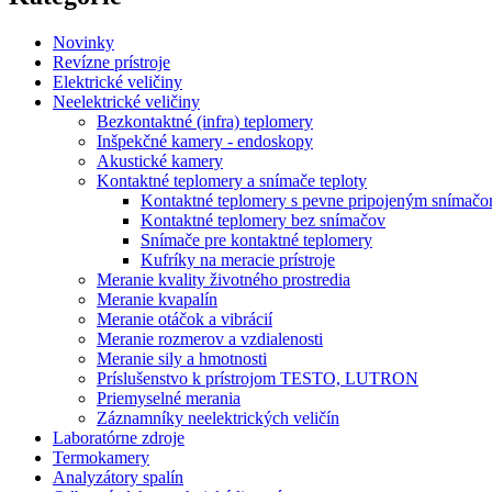
Novinky
Revízne prístroje
Elektrické veličiny
Neelektrické veličiny
Bezkontaktné (infra) teplomery
Inšpekčné kamery - endoskopy
Akustické kamery
Kontaktné teplomery a snímače teploty
Kontaktné teplomery s pevne pripojeným snímač
Kontaktné teplomery bez snímačov
Snímače pre kontaktné teplomery
Kufríky na meracie prístroje
Meranie kvality životného prostredia
Meranie kvapalín
Meranie otáčok a vibrácií
Meranie rozmerov a vzdialenosti
Meranie sily a hmotnosti
Príslušenstvo k prístrojom TESTO, LUTRON
Priemyselné merania
Záznamníky neelektrických veličín
Laboratórne zdroje
Termokamery
Analyzátory spalín