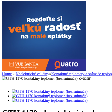
Home
»
Neelektrické veličiny
»
Kontaktné teplomery a snímače teplot
Zväčšiť