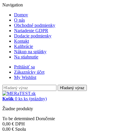
Navigation
Domov
O nás
Obchodné podmienky
Nariadenie GDPR
Dodacie podmienky
Kontakt
Kalibrácie
Nákup na splátky
Na stiahnutie
Prihlásiť sa
Zákaznícky účet
My Wishlist
Hľadaný výraz
Košík
0
ks
ks
(prázdny)
Žiadne produkty
To be determined
Doručenie
0,00 €
DPH
0,00 €
Spolu