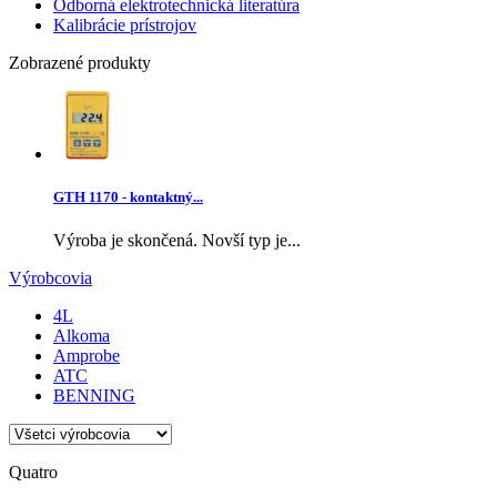
Odborná elektrotechnická literatúra
Kalibrácie prístrojov
Zobrazené produkty
GTH 1170 - kontaktný...
Výroba je skončená. Novší typ je...
Výrobcovia
4L
Alkoma
Amprobe
ATC
BENNING
Quatro