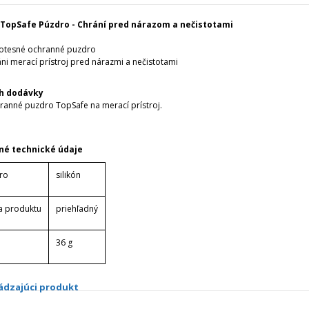
 TopSafe Púzdro - Chrání pred nárazom a nečistotami
otesné ochranné puzdro
ni merací prístroj pred nárazmi a nečistotami
h dodávky
hranné puzdro TopSafe na merací prístroj.
né technické údaje
ro
silikón
a produktu
priehľadný
36 g
ádzajúci produkt