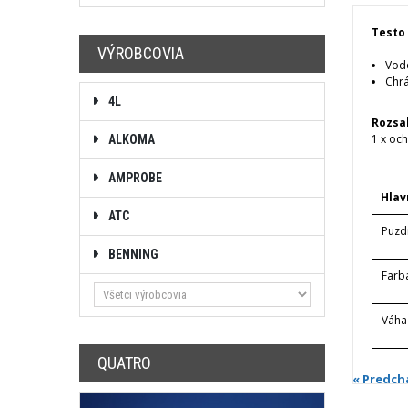
Testo
VÝROBCOVIA
Vod
Chrá
4L
Rozsa
1 x oc
ALKOMA
AMPROBE
Hlav
ATC
Puzd
BENNING
Farb
Váha
QUATRO
« Predch