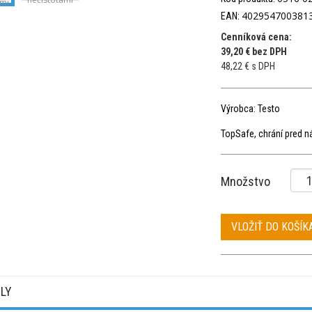
402954700381
EAN:
Cenníková cena:
39,20 € bez DPH
48,22 € s DPH
Výrobca: Testo
TopSafe, chrání pred n
Množstvo
VLOŽIŤ DO KOŠÍK
ILY