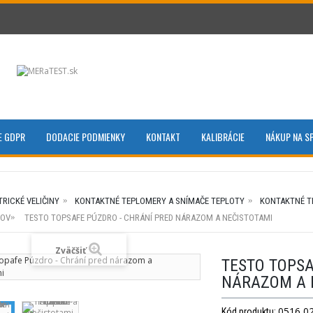
E GDPR
DODACIE PODMIENKY
KONTAKT
KALIBRÁCIE
NÁKUP NA S
TRICKÉ VELIČINY
KONTAKTNÉ TEPLOMERY A SNÍMAČE TEPLOTY
KONTAKTNÉ T
ČOV
TESTO TOPSAFE PÚZDRO - CHRÁNÍ PRED NÁRAZOM A NEČISTOTAMI
Zväčšiť
TESTO TOPSA
NÁRAZOM A 
0516 0
Kód produktu: