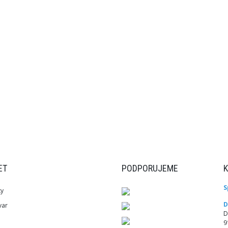
ET
PODPORUJEME
S
ky
D
var
D
9