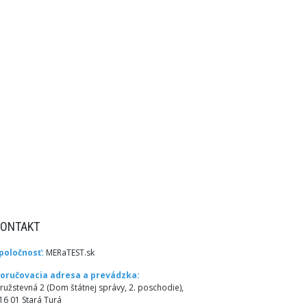
KONTAKT
poločnosť:
MERaTEST.sk
oručovacia adresa a prevádzka:
ružstevná 2 (Dom štátnej správy, 2. poschodie),
16 01 Stará Turá