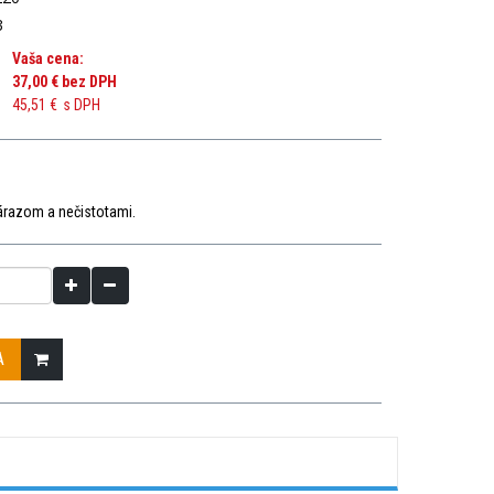
3
Vaša cena:
37,00 €
bez DPH
45,51 €
s DPH
árazom a nečistotami.
A