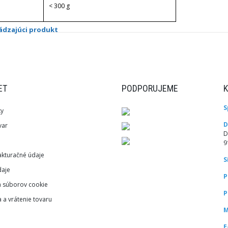
< 300 g
ádzajúci produkt
ET
PODPORUJEME
S
ky
D
var
D
9
akturačné údaje
S
aje
P
a súborov cookie
P
 a vrátenie tovaru
M
E