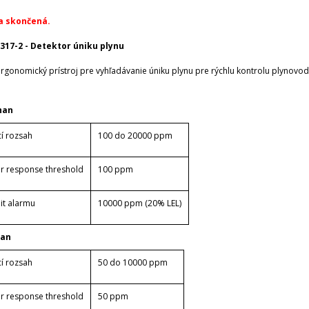
a skončená.
317-2 - Detektor úniku plynu
ergonomický prístroj pre vyhľadávanie úniku plynu pre rýchlu kontrolu plynovo
han
cí rozsah
100 do 20000 ppm
r response threshold
100 ppm
mit alarmu
10000 ppm (20% LEL)
pan
cí rozsah
50 do 10000 ppm
r response threshold
50 ppm