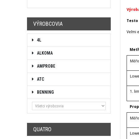
Výrob
Testo 
VÝROBCOVIA
Veľmi 
4L
Met
ALKOMA
Měři
AMPROBE
Lowe
ATC
1. li
BENNING
Pro
Měři
QUATRO
Lowe