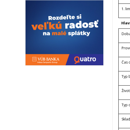
1. li
Hlav
Doba
Prov
Čas o
Typ 
Život
Typ d
Sklad