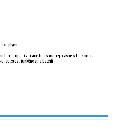
úniku plynu
(metán, propán) vrátane transportnej brašne s klipsom na
, autotest funkčnosti a batérií