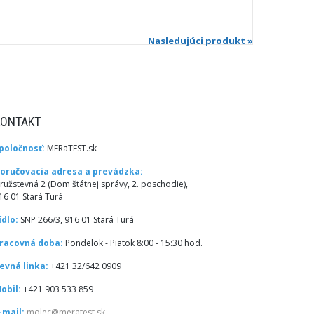
Nasledujúci produkt »
KONTAKT
poločnosť:
MERaTEST.sk
oručovacia adresa a prevádzka:
ružstevná 2 (Dom štátnej správy, 2. poschodie),
16 01 Stará Turá
ídlo:
SNP 266/3, 916 01 Stará Turá
racovná doba:
Pondelok - Piatok 8:00 - 15:30 hod.
evná linka:
+421 32/642 0909
obil:
+421 903 533 859
-mail:
molec@meratest.sk