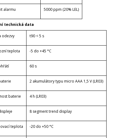
mit alarmu
5000 ppm (20% LEL)
ní technická data
 odezvy
t90 < 5 s
ozní teplota
-5 do +45 °C
hřátí
60 s
baterie
2 akumulátory typu micro AAA 1,5 V (LR03)
nost baterie
4 h (LR03)
ispleje
8 segment trend display
ovací teplota
-20 do +50 °C