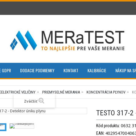
E GDPR
DODACIE PODMIENKY
KONTAKT
KALIBRÁCIE
NÁKUP NA S
EELEKTRICKÉ VELIČINY
PRIEMYSELNÉ MERANIA
KONCENTRÁCIA PLYNOV
K
Zväčšiť
TESTO 317-2
0632 3
Kód produktu:
402954700406
EAN: