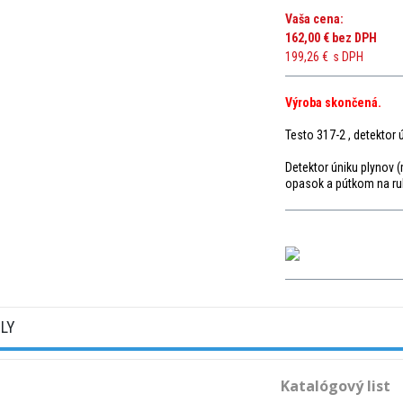
Vaša cena:
162,00 €
bez DPH
199,26 €
s DPH
Výroba skončená.
Testo 317-2 , detektor 
Detektor úniku plynov 
opasok a pútkom na ruku
ILY
Katalógový list