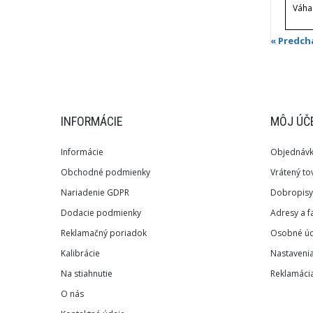
Váha
« Predch
INFORMÁCIE
MÔJ ÚČ
Informácie
Objednáv
Obchodné podmienky
Vrátený to
Nariadenie GDPR
Dobropisy
Dodacie podmienky
Adresy a f
Reklamačný poriadok
Osobné úd
Kalibrácie
Nastaveni
Na stiahnutie
Reklamácia
O nás