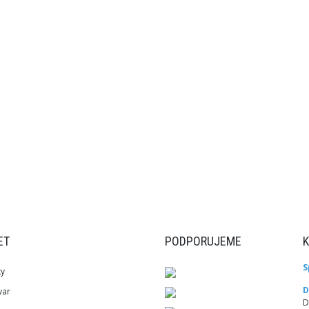
ET
PODPORUJEME
S
ky
D
var
D