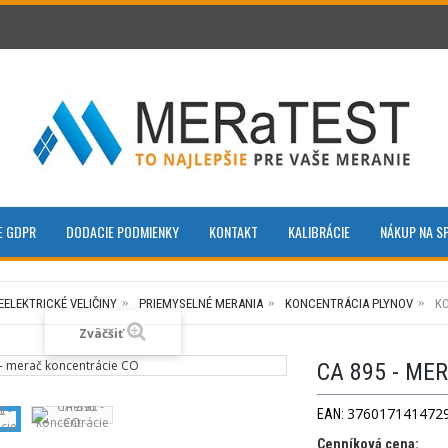
E GDPR
DODACIE PODMIENKY
KONTAKT
KALIBRÁCIE
NÁKUP NA S
EELEKTRICKÉ VELIČINY
PRIEMYSELNÉ MERANIA
KONCENTRÁCIA PLYNOV
K
Zväčšiť
CA 895 - ME
376017141472
EAN:
Cenníková cena: