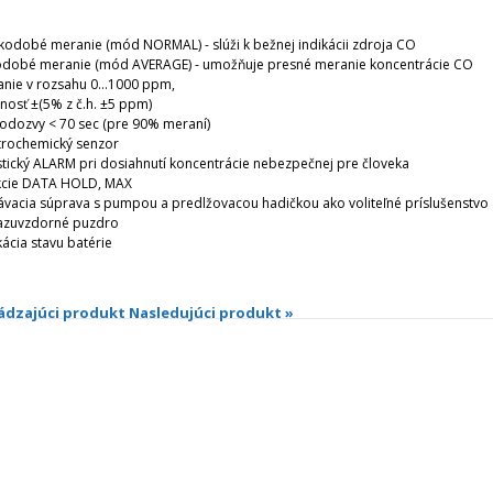
kodobé meranie (mód NORMAL) - slúži k bežnej indikácii zdroja CO
odobé meranie (mód AVERAGE) - umožňuje presné meranie koncentrácie CO
nie v rozsahu 0...1000 ppm,
nosť ±(5% z č.h. ±5 ppm)
odozvy < 70 sec (pre 90% meraní)
trochemický senzor
tický ALARM pri dosiahnutí koncentrácie nebezpečnej pre človeka
kcie DATA HOLD, MAX
vacia súprava s pumpou a predlžovacou hadičkou ako voliteľné príslušenstvo
azuvzdorné puzdro
kácia stavu batérie
ádzajúci produkt
Nasledujúci produkt »