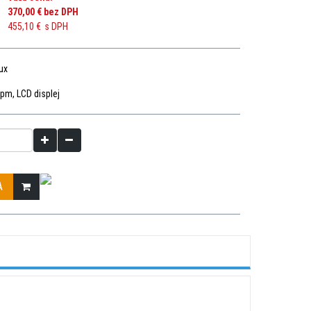
370,00 €
bez DPH
455,10 €
s DPH
ux
pm, LCD displej
A