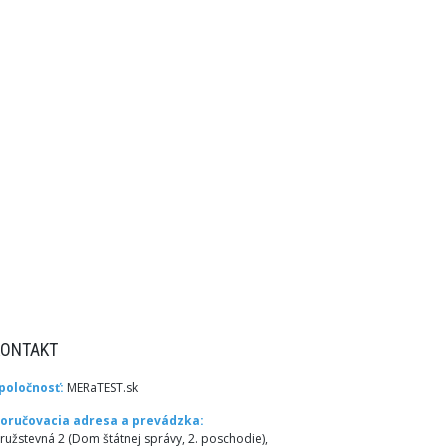
KONTAKT
poločnosť:
MERaTEST.sk
oručovacia adresa a prevádzka:
ružstevná 2 (Dom štátnej správy, 2. poschodie),