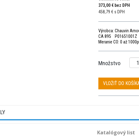
373,00 € bez DPH
458,79 € s DPH
Výrobca: Chauvin Arno
CA 895 P01651001Z
Meranie CO: 0 až 1000p
Množstvo
VLOŽIŤ DO KOŠÍK
ILY
Katalógový list