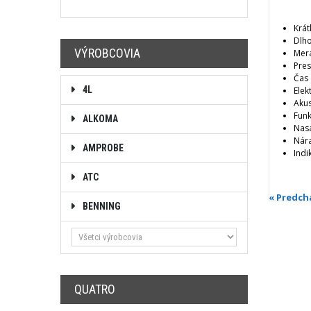
Krát
Dlh
VÝROBCOVIA
Mera
Pres
Čas 
4L
Elek
Akus
Fun
ALKOMA
Nasá
Nár
AMPROBE
Indi
ATC
« Predch
BENNING
QUATRO