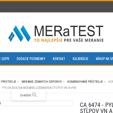
E GDPR
DODACIE PODMIENKY
KONTAKT
KALIBRÁCIE
NÁKUP NA S
E PRÍSTROJE
MERANIE ZEMNÝCH ODPOROV
KOMBINOVANÉ PRÍSTROJE
KO
4 - PYLON BOX NA MERANIE UZEMNENIA STĹPOV VN A VVN
Zväčšiť
CA 6474 - P
STĹPOV VN A