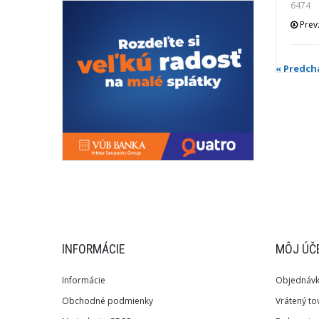
6474
Prevz
« Predch
INFORMÁCIE
MÔJ ÚČ
Informácie
Objednáv
Obchodné podmienky
Vrátený to