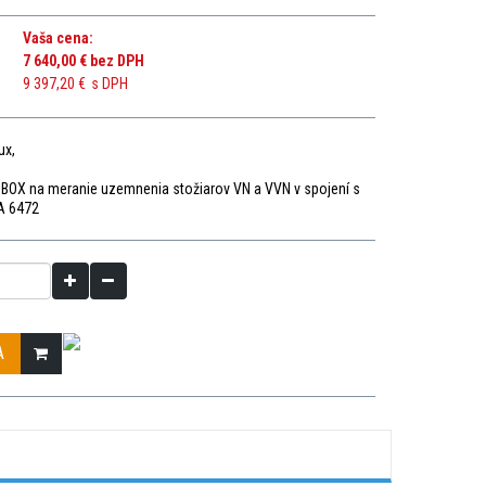
Vaša cena:
7 640,00 €
bez DPH
9 397,20 €
s DPH
ux,
 BOX na meranie uzemnenia stožiarov VN a VVN v spojení s
A 6472
A