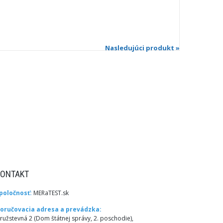
Nasledujúci produkt »
KONTAKT
poločnosť:
MERaTEST.sk
oručovacia adresa a prevádzka:
ružstevná 2 (Dom štátnej správy, 2. poschodie),