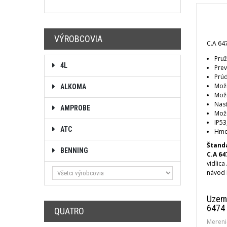
VÝROBCOVIA
C.A 64
Pruž
4L
Prev
Prúd
Možn
ALKOMA
Možn
Nast
AMPROBE
Mož
IP53
ATC
Hmo
Štand
BENNING
C.A 64
vidlica
návod 
Uzemn
6474
QUATRO
Mereni