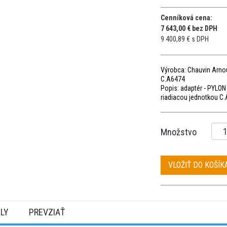
Cenníková cena:
7 643,00 € bez DPH
9 400,89 € s DPH
Výrobca: Chauvin Arno
C.A6474
Popis: adaptér - PYLON
riadiacou jednotkou C.
Množstvo
VLOŽIŤ DO KOŠÍK
ILY
PREVZIAŤ