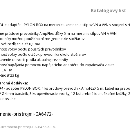
Katalógový list
74 je adaptér - PYLON BOX na meranie uzemnenia stĺpov VN a VVN v spojení s r
né prúdové prevodníky AmpFlex dĺžky 5 m na meranie stĺpov VN A VVN
odníky možno použiť na rôzne geometrie stožiarov
ové rozlíšenie až 0,1 mA
osť voľby počtu použitých prevodníkov
osť voľby počtu otáčok prevodníka okolo stožiarov
avenie citlivosti podľa aktuálnej rezistivity
nosť napájania pomocou napájacieho adaptéra do zapaľovača v aute
, CAT IV
tnosť 23 kg
ardná dodávka:
74
- adaptér PYLON BOX, 4 ks prúdový prevodník AmpFLEX 5 m, kábel na prepoje
 / Ø4 mm banánik, 3 ks upevňovacie svorky, 12 ks farebné identifikačné krúžky, 2
k obsluhe
enie-pristrojmi-CA6472-
-uzemneni-pristroji-CA-6472-a-CA-