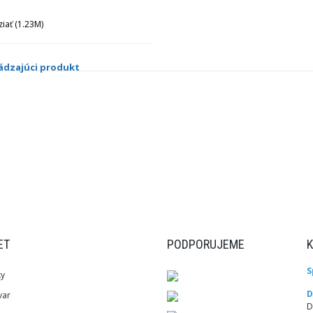
iať (1.23M)
ádzajúci produkt
ET
PODPORUJEME
S
ky
D
var
D