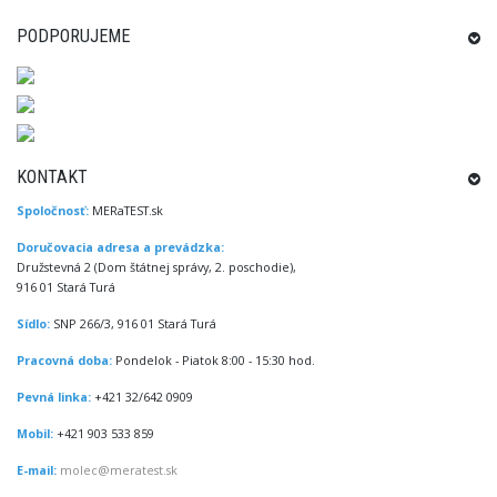
PODPORUJEME
KONTAKT
Spoločnosť:
MERaTEST.sk
Doručovacia adresa a prevádzka:
Družstevná 2 (Dom štátnej správy, 2. poschodie),
916 01 Stará Turá
Sídlo:
SNP 266/3, 916 01 Stará Turá
Pracovná doba:
Pondelok - Piatok 8:00 - 15:30 hod.
Pevná linka:
+421 32/642 0909
Mobil:
+421 903 533 859
E-mail:
molec@meratest.sk