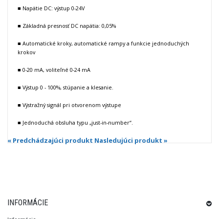
■ Napätie DC: výstup 0-24V
■ Základná presnosť DC napätia: 0,05%
■ Automatické kroky, automatické rampy a funkcie jednoduchých
krokov
■ 0-20 mA, voliteľné 0-24 mA
■ Výstup 0 - 100%, stúpanie a klesanie.
■ Výstražný signál pri otvorenom výstupe
■ Jednoduchá obsluha typu „just-in-number“.
« Predchádzajúci produkt
Nasledujúci produkt »
INFORMÁCIE