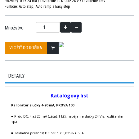
Rozsahy: 0 až 24 mA / rozlíšenie 1uA; 0 až 24 V / rozlíšenie 1mV
Funkcie: Auto step, Auto ramp a Easy step
Množstvo
VLOŽIŤ DO KOŠÍKA
DETAILY
Katalógový list
Kalibrátor slučky 4-20 mA,
PROVA 100
■ Prúd DC: 4 až 20 mA (záťaž 1 kΩ, napájanie slučky 24 V) s rozlíšením
1μA
■ Základná presnosť DC prúdu: 0,025% ± 5μA