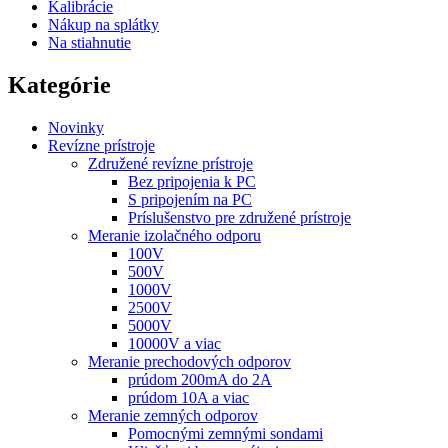
Kalibrácie
Nákup na splátky
Na stiahnutie
Kategórie
Novinky
Revízne prístroje
Združené revízne prístroje
Bez pripojenia k PC
S pripojením na PC
Príslušenstvo pre združené prístroje
Meranie izolačného odporu
100V
500V
1000V
2500V
5000V
10000V a viac
Meranie prechodových odporov
prúdom 200mA do 2A
prúdom 10A a viac
Meranie zemných odporov
Pomocnými zemnými sondami