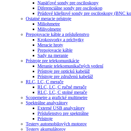
Napäťové sondy pre osciloskopy
Diferenciálne sondy pre osciloskop
Prúdové klieštové sondy pre osciloskopy (BNC ko
Ostatné meracie prístroje
Miliohmetre
Milivolmetre
Prepojovacie káble a príslušenstvo
Krokosvorky a príchytky
Meracie hroty
Prepojovacie káble
Sady na meranie
Prístroje pre telekomunikácie
Meranie telekomunikačných vedení
Prístroje pre optickú kabeláž
Prístroje pre združenú kabeláž
RLC, LC, C merače
RLC, LC, C ručné merače
RLC, LC, C stolné merače
Scopemetre a grafické multimetre
Spektrálne analyzátory
Externé USB analyzátory
Príslušenstvo pre spektrálne
Prístroje
Testery automobilových motorov
Testery akumulátorov