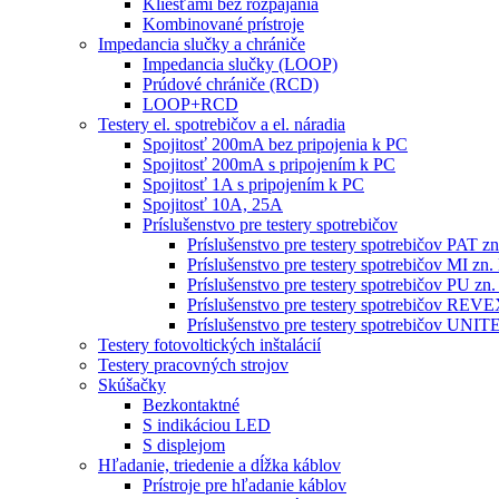
Kliešťami bez rozpájania
Kombinované prístroje
Impedancia slučky a chrániče
Impedancia slučky (LOOP)
Prúdové chrániče (RCD)
LOOP+RCD
Testery el. spotrebičov a el. náradia
Spojitosť 200mA bez pripojenia k PC
Spojitosť 200mA s pripojením k PC
Spojitosť 1A s pripojením k PC
Spojitosť 10A, 25A
Príslušenstvo pre testery spotrebičov
Príslušenstvo pre testery spotrebičov PAT
Príslušenstvo pre testery spotrebičov MI 
Príslušenstvo pre testery spotrebičov PU 
Príslušenstvo pre testery spotrebičov RE
Príslušenstvo pre testery spotrebičov 
Testery fotovoltických inštalácií
Testery pracovných strojov
Skúšačky
Bezkontaktné
S indikáciou LED
S displejom
Hľadanie, triedenie a dĺžka káblov
Prístroje pre hľadanie káblov