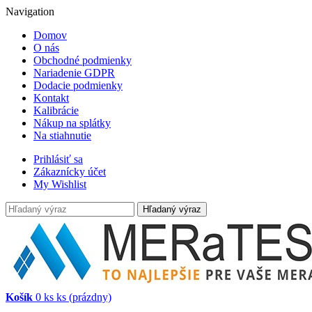
Navigation
Domov
O nás
Obchodné podmienky
Nariadenie GDPR
Dodacie podmienky
Kontakt
Kalibrácie
Nákup na splátky
Na stiahnutie
Prihlásiť sa
Zákaznícky účet
My Wishlist
Hľadaný výraz
Košík
0
ks
ks
(prázdny)