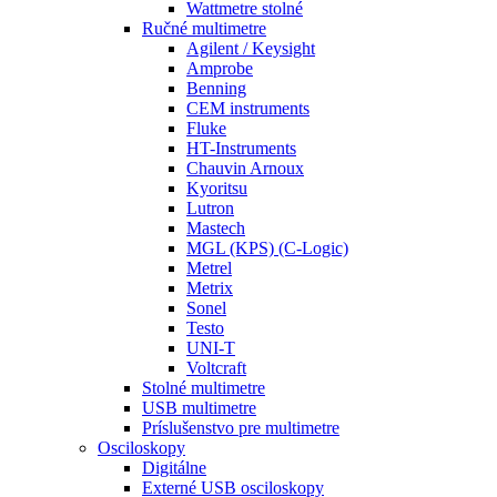
Wattmetre stolné
Ručné multimetre
Agilent / Keysight
Amprobe
Benning
CEM instruments
Fluke
HT-Instruments
Chauvin Arnoux
Kyoritsu
Lutron
Mastech
MGL (KPS) (C-Logic)
Metrel
Metrix
Sonel
Testo
UNI-T
Voltcraft
Stolné multimetre
USB multimetre
Príslušenstvo pre multimetre
Osciloskopy
Digitálne
Externé USB osciloskopy