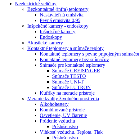
Neelektrické veličiny
Bezkontaktné (infra) teplomery
Nastaviteľná emisivita
Pevná emisivita 0,95
Inšpekčné kamery - endoskopy
Inšpekčné kamery
Endoskopy
Akustické kamery
Kontaktné teplomery a snímače teploty
Kontaktné teplomery s pevne pripojeným snímač
Kontaktné teplomery bez snímačov
Snímače pre kontaktné teplomery
Snímače GREISINGER
Snímače TESTO
Snímače UNI-T
Snímače LUTRON
Kufríky na meracie prístroje
Meranie kvality životného prostredia
Alkoholtestery
Kombinované prístroje
Osvetlenie, UV žiarenie
Prúdenie vzduchu
Príslušenstvo
Vlhkosť vzduchu, Teplota, Tlak
Príslušenstvo