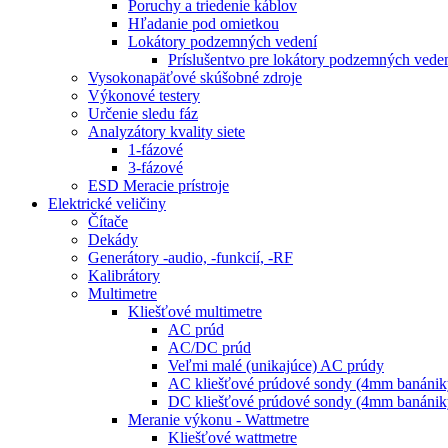
Poruchy a triedenie káblov
Hľadanie pod omietkou
Lokátory podzemných vedení
Príslušentvo pre lokátory podzemných vede
Vysokonapäťové skúšobné zdroje
Výkonové testery
Určenie sledu fáz
Analyzátory kvality siete
1-fázové
3-fázové
ESD Meracie prístroje
Elektrické veličiny
Čítače
Dekády
Generátory -audio, -funkcií, -RF
Kalibrátory
Multimetre
Kliešťové multimetre
AC prúd
AC/DC prúd
Veľmi malé (unikajúce) AC prúdy
AC kliešťové prúdové sondy (4mm banánik
DC kliešťové prúdové sondy (4mm banánik
Meranie výkonu - Wattmetre
Kliešťové wattmetre