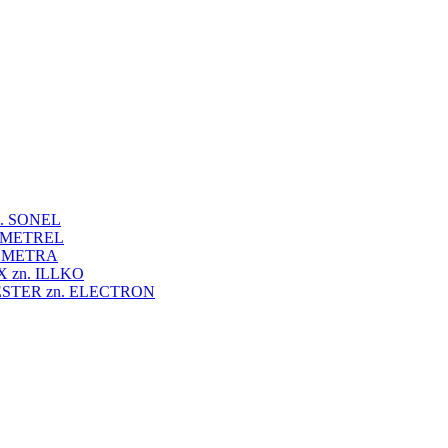
 zn. SONEL
zn. METREL
zn. METRA
VEX zn. ILLKO
UNITESTER zn. ELECTRON