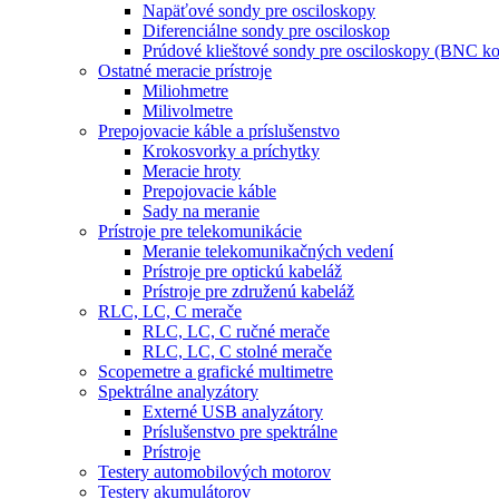
Napäťové sondy pre osciloskopy
Diferenciálne sondy pre osciloskop
Prúdové klieštové sondy pre osciloskopy (BNC ko
Ostatné meracie prístroje
Miliohmetre
Milivolmetre
Prepojovacie káble a príslušenstvo
Krokosvorky a príchytky
Meracie hroty
Prepojovacie káble
Sady na meranie
Prístroje pre telekomunikácie
Meranie telekomunikačných vedení
Prístroje pre optickú kabeláž
Prístroje pre združenú kabeláž
RLC, LC, C merače
RLC, LC, C ručné merače
RLC, LC, C stolné merače
Scopemetre a grafické multimetre
Spektrálne analyzátory
Externé USB analyzátory
Príslušenstvo pre spektrálne
Prístroje
Testery automobilových motorov
Testery akumulátorov