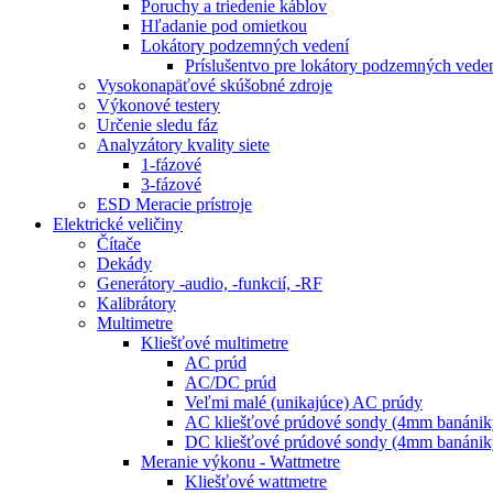
Poruchy a triedenie káblov
Hľadanie pod omietkou
Lokátory podzemných vedení
Príslušentvo pre lokátory podzemných vede
Vysokonapäťové skúšobné zdroje
Výkonové testery
Určenie sledu fáz
Analyzátory kvality siete
1-fázové
3-fázové
ESD Meracie prístroje
Elektrické veličiny
Čítače
Dekády
Generátory -audio, -funkcií, -RF
Kalibrátory
Multimetre
Kliešťové multimetre
AC prúd
AC/DC prúd
Veľmi malé (unikajúce) AC prúdy
AC kliešťové prúdové sondy (4mm banánik
DC kliešťové prúdové sondy (4mm banánik
Meranie výkonu - Wattmetre
Kliešťové wattmetre