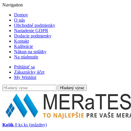
Navigation
Domov
O nás
Obchodné podmienky
Nariadenie GDPR
Dodacie podmienky
Kontakt
Kalibrácie
Nákup na splátky
Na stiahnutie
Prihlásiť sa
Zákaznícky účet
My Wishlist
Hľadaný výraz
Košík
0
ks
ks
(prázdny)