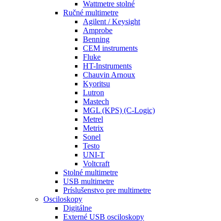
Wattmetre stolné
Ručné multimetre
Agilent / Keysight
Amprobe
Benning
CEM instruments
Fluke
HT-Instruments
Chauvin Arnoux
Kyoritsu
Lutron
Mastech
MGL (KPS) (C-Logic)
Metrel
Metrix
Sonel
Testo
UNI-T
Voltcraft
Stolné multimetre
USB multimetre
Príslušenstvo pre multimetre
Osciloskopy
Digitálne
Externé USB osciloskopy