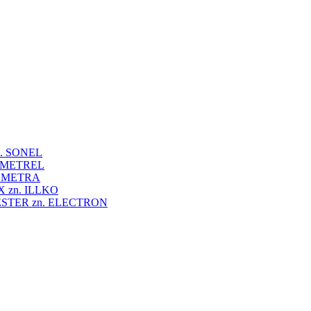
 zn. SONEL
zn. METREL
zn. METRA
VEX zn. ILLKO
UNITESTER zn. ELECTRON