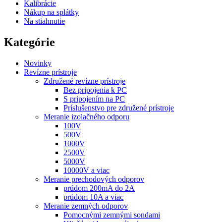
Kalibrácie
Nákup na splátky
Na stiahnutie
Kategórie
Novinky
Revízne prístroje
Združené revízne prístroje
Bez pripojenia k PC
S pripojením na PC
Príslušenstvo pre združené prístroje
Meranie izolačného odporu
100V
500V
1000V
2500V
5000V
10000V a viac
Meranie prechodových odporov
prúdom 200mA do 2A
prúdom 10A a viac
Meranie zemných odporov
Pomocnými zemnými sondami