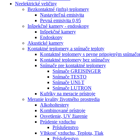
Neelektrické veličiny
Bezkontaktné (infra) teplomery
Nastaviteľná emisivita
Pevná emisivita 0,95
Inšpekčné kamery - endoskopy
Inšpekčné kamery
Endoskopy
Akustické kamery
Kontaktné teplomery a snímače teploty
Kontaktné teplomery s pevne pripojeným snímač
Kontaktné teplomery bez snímačov
Snímače pre kontaktné teplomery
Snímače GREISINGER
Snímače TESTO
Snímače UNI-T
Snímače LUTRON
Kufríky na meracie prístroje
Meranie kvality životného prostredia
Alkoholtestery
Kombinované prístroje
Osvetlenie, UV žiarenie
Prúdenie vzduchu
Príslušenstvo
Vlhkosť vzduchu, Teplota, Tlak
Príslušenstvo