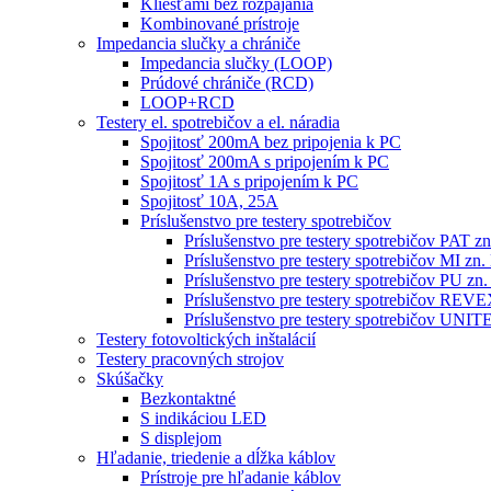
Kliešťami bez rozpájania
Kombinované prístroje
Impedancia slučky a chrániče
Impedancia slučky (LOOP)
Prúdové chrániče (RCD)
LOOP+RCD
Testery el. spotrebičov a el. náradia
Spojitosť 200mA bez pripojenia k PC
Spojitosť 200mA s pripojením k PC
Spojitosť 1A s pripojením k PC
Spojitosť 10A, 25A
Príslušenstvo pre testery spotrebičov
Príslušenstvo pre testery spotrebičov PAT
Príslušenstvo pre testery spotrebičov MI 
Príslušenstvo pre testery spotrebičov PU 
Príslušenstvo pre testery spotrebičov RE
Príslušenstvo pre testery spotrebičov 
Testery fotovoltických inštalácií
Testery pracovných strojov
Skúšačky
Bezkontaktné
S indikáciou LED
S displejom
Hľadanie, triedenie a dĺžka káblov
Prístroje pre hľadanie káblov