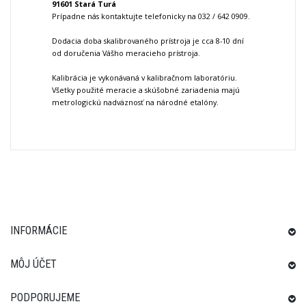
91601 Stará Turá
Prípadne nás kontaktujte telefonicky na 032 / 642 0909.
Dodacia doba skalibrovaného prístroja je cca 8-10 dní
od doručenia Vášho meracieho prístroja.
Kalibrácia je vykonávaná v kalibračnom laboratóriu.
Všetky použité meracie a skúšobné zariadenia majú
metrologickú nadväznosť na národné etalóny.
INFORMÁCIE
MÔJ ÚČET
PODPORUJEME