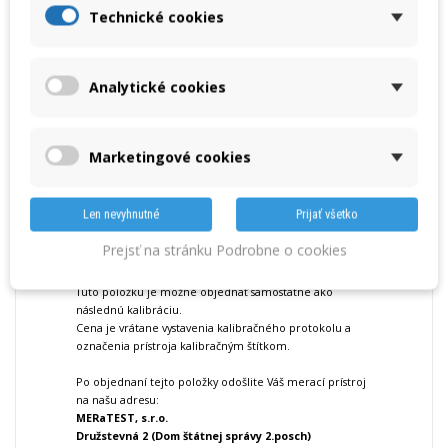
Následná kalibrácia.
Technické cookies
Množstvo
Analytické cookies
VLOŽIŤ DO KOŠÍKA
Marketingové cookies
« Predchádzajúci produkt
Nasledujúci produkt »
Len nevyhnutné
Prijať všetko
DETAILY
PRÍSLUŠENSTVO
Prejsť na stránku Podrobne o cookies
Túto položku je možné objednať samostatne ako
následnú kalibráciu.
Cena je vrátane vystavenia kalibračného protokolu a
označenia prístroja kalibračným štítkom.
Po objednaní tejto položky odošlite Váš merací prístroj
na našu adresu:
MERaTEST, s.r.o.
Družstevná 2 (Dom štátnej správy 2.posch)