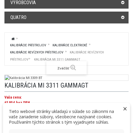
VÝROBCOVIA
QUATRO
KALIBRÁCIE PRÍSTROJOV
KALIBRÁCIE ELEKTRICKÉ
KALIBRÁCIE REVÍZNYCH PRÍSTROJOV
KALIBRÁCIE REVÍZNYCH
PRÍSTROJOV
KALIBRÁCIA MI 3311 GAMMAGT
Zväčšiť
KALIBRÁCIA MI 3311 GAMMAGT
Vaša cena:
63,80 €
bez DPH
×
78,47 €
s DPH
Tieto webové stránky ukladajú v súlade so zákonmi na
vaše zariadenie súbory, všeobecne nazývané cookies.
Používaním týchto stránok s tým vyjadrujete súhlas.
Kalibrácia prístroja MI3311 GammaGT, určeného na revízie elektrických
spotrebičov a elektrického prenosného náradia.