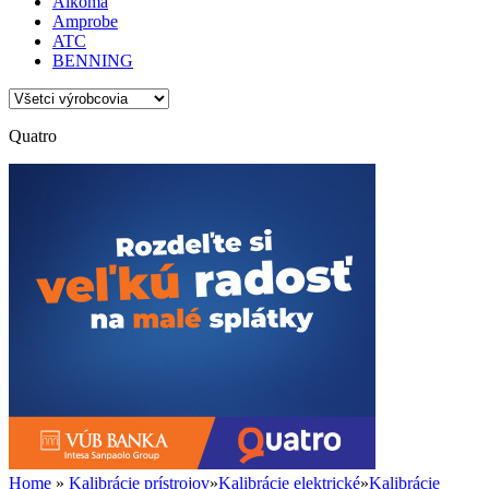
Alkoma
Amprobe
ATC
BENNING
Quatro
Home
»
Kalibrácie prístrojov
»
Kalibrácie elektrické
»
Kalibrácie