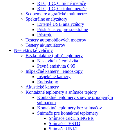
RLC, LC, C ručné merače
RLC, LC, C stolné merače
Scopemetre a grafické multimetre
Spektrálne analyzátory
Externé USB analyzátory
Príslušenstvo pre spektrálne
Prístroje
Testery automobilových motorov
Testery akumulátorov
Neelektrické veličiny
Bezkontaktné (infra) teplomery
Nastaviteľná emisivita
Pevná emisivita 0,95
Inšpekčné kamery - endoskopy
Inšpekčné kamery
Endoskopy
Akustické kamery
Kontaktné teplomery a snímače teploty
Kontaktné teplomery s pevne pripojeným
snímačom
Kontaktné teplomery bez snímačov
Snímače pre kontaktné teplomery
Snímače GREISINGER
Snímače TESTO
Snímače UNI-T