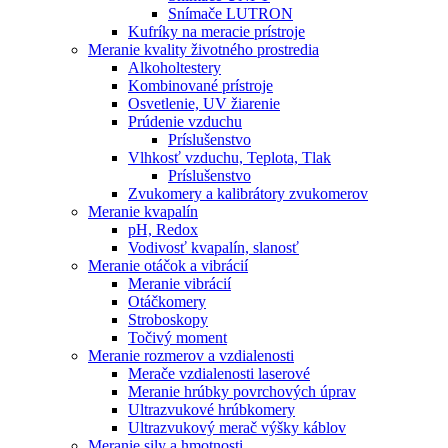
Snímače LUTRON
Kufríky na meracie prístroje
Meranie kvality životného prostredia
Alkoholtestery
Kombinované prístroje
Osvetlenie, UV žiarenie
Prúdenie vzduchu
Príslušenstvo
Vlhkosť vzduchu, Teplota, Tlak
Príslušenstvo
Zvukomery a kalibrátory zvukomerov
Meranie kvapalín
pH, Redox
Vodivosť kvapalín, slanosť
Meranie otáčok a vibrácií
Meranie vibrácií
Otáčkomery
Stroboskopy
Točivý moment
Meranie rozmerov a vzdialenosti
Merače vzdialenosti laserové
Meranie hrúbky povrchových úprav
Ultrazvukové hrúbkomery
Ultrazvukový merač výšky káblov
Meranie sily a hmotnosti