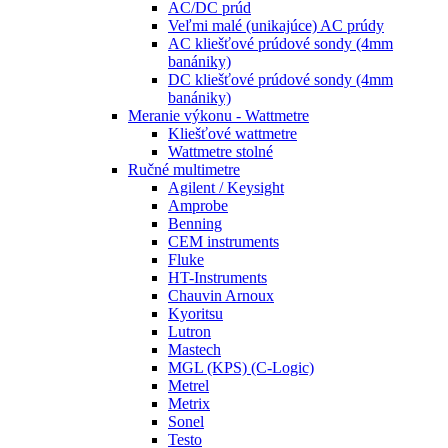
AC/DC prúd
Veľmi malé (unikajúce) AC prúdy
AC kliešťové prúdové sondy (4mm
banániky)
DC kliešťové prúdové sondy (4mm
banániky)
Meranie výkonu - Wattmetre
Kliešťové wattmetre
Wattmetre stolné
Ručné multimetre
Agilent / Keysight
Amprobe
Benning
CEM instruments
Fluke
HT-Instruments
Chauvin Arnoux
Kyoritsu
Lutron
Mastech
MGL (KPS) (C-Logic)
Metrel
Metrix
Sonel
Testo