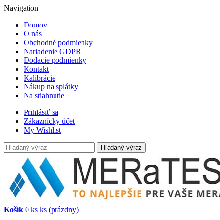
Navigation
Domov
O nás
Obchodné podmienky
Nariadenie GDPR
Dodacie podmienky
Kontakt
Kalibrácie
Nákup na splátky
Na stiahnutie
Prihlásiť sa
Zákaznícky účet
My Wishlist
Hľadaný výraz
Košík
0
ks
ks
(prázdny)