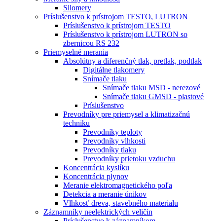
Silomery
Príslušenstvo k prístrojom TESTO, LUTRON
Príslušenstvo k prístrojom TESTO
Príslušenstvo k prístrojom LUTRON so
zbernicou RS 232
Priemyselné merania
Absolútny a diferenčný tlak, pretlak, podtlak
Digitálne tlakomery
Snímače tlaku
Snímače tlaku MSD - nerezové
Snímače tlaku GMSD - plastové
Príslušenstvo
Prevodníky pre priemysel a klimatizačnú
techniku
Prevodníky teploty
Prevodníky vlhkosti
Prevodníky tlaku
Prevodníky prietoku vzduchu
Koncentrácia kyslíku
Koncentrácia plynov
Meranie elektromagnetického poľa
Detekcia a meranie únikov
Vlhkosť dreva, stavebného materialu
Záznamníky neelektrických veličín
Príslušenstvo k záznamníkom