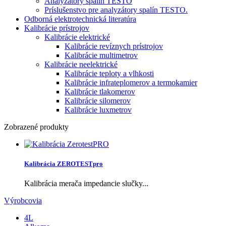
Analyzátory spalín TESTO
Príslušenstvo pre analyzátory spalín TESTO.
Odborná elektrotechnická literatúra
Kalibrácie prístrojov
Kalibrácie elektrické
Kalibrácie revíznych prístrojov
Kalibrácie multimetrov
Kalibrácie neelektrické
Kalibrácie teploty a vlhkosti
Kalibrácie infrateplomerov a termokamier
Kalibrácie tlakomerov
Kalibrácie silomerov
Kalibrácie luxmetrov
Zobrazené produkty
Kalibrácia ZEROTESTpro
Kalibrácia merača impedancie slučky...
Výrobcovia
4L