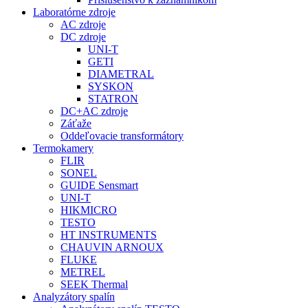
Laboratórne zdroje
AC zdroje
DC zdroje
UNI-T
GETI
DIAMETRAL
SYSKON
STATRON
DC+AC zdroje
Záťaže
Oddeľovacie transformátory
Termokamery
FLIR
SONEL
GUIDE Sensmart
UNI-T
HIKMICRO
TESTO
HT INSTRUMENTS
CHAUVIN ARNOUX
FLUKE
METREL
SEEK Thermal
Analyzátory spalín