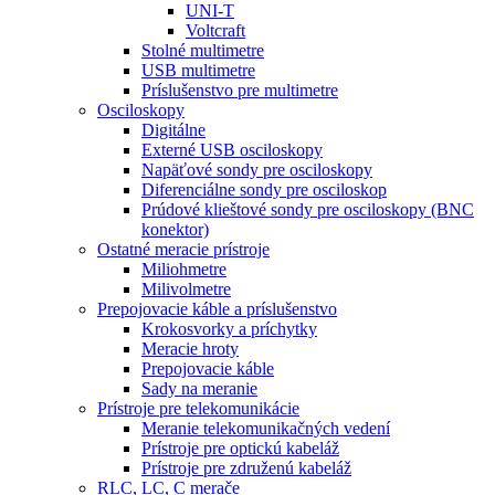
UNI-T
Voltcraft
Stolné multimetre
USB multimetre
Príslušenstvo pre multimetre
Osciloskopy
Digitálne
Externé USB osciloskopy
Napäťové sondy pre osciloskopy
Diferenciálne sondy pre osciloskop
Prúdové klieštové sondy pre osciloskopy (BNC
konektor)
Ostatné meracie prístroje
Miliohmetre
Milivolmetre
Prepojovacie káble a príslušenstvo
Krokosvorky a príchytky
Meracie hroty
Prepojovacie káble
Sady na meranie
Prístroje pre telekomunikácie
Meranie telekomunikačných vedení
Prístroje pre optickú kabeláž
Prístroje pre združenú kabeláž
RLC, LC, C merače