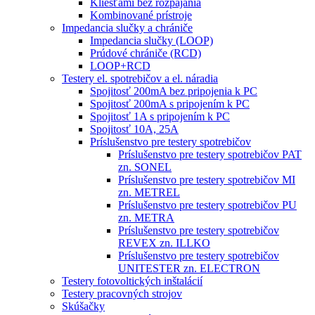
Kliešťami bez rozpájania
Kombinované prístroje
Impedancia slučky a chrániče
Impedancia slučky (LOOP)
Prúdové chrániče (RCD)
LOOP+RCD
Testery el. spotrebičov a el. náradia
Spojitosť 200mA bez pripojenia k PC
Spojitosť 200mA s pripojením k PC
Spojitosť 1A s pripojením k PC
Spojitosť 10A, 25A
Príslušenstvo pre testery spotrebičov
Príslušenstvo pre testery spotrebičov PAT
zn. SONEL
Príslušenstvo pre testery spotrebičov MI
zn. METREL
Príslušenstvo pre testery spotrebičov PU
zn. METRA
Príslušenstvo pre testery spotrebičov
REVEX zn. ILLKO
Príslušenstvo pre testery spotrebičov
UNITESTER zn. ELECTRON
Testery fotovoltických inštalácií
Testery pracovných strojov
Skúšačky