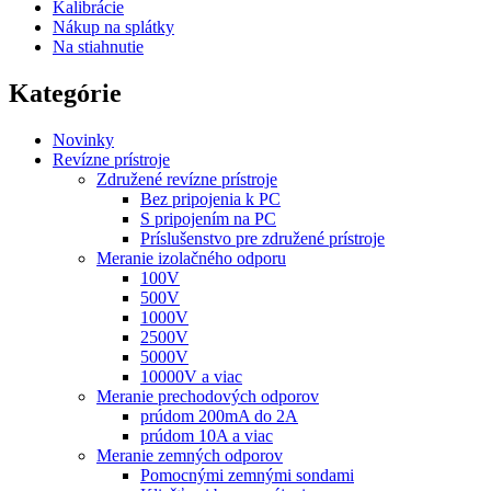
Kalibrácie
Nákup na splátky
Na stiahnutie
Kategórie
Novinky
Revízne prístroje
Združené revízne prístroje
Bez pripojenia k PC
S pripojením na PC
Príslušenstvo pre združené prístroje
Meranie izolačného odporu
100V
500V
1000V
2500V
5000V
10000V a viac
Meranie prechodových odporov
prúdom 200mA do 2A
prúdom 10A a viac
Meranie zemných odporov
Pomocnými zemnými sondami