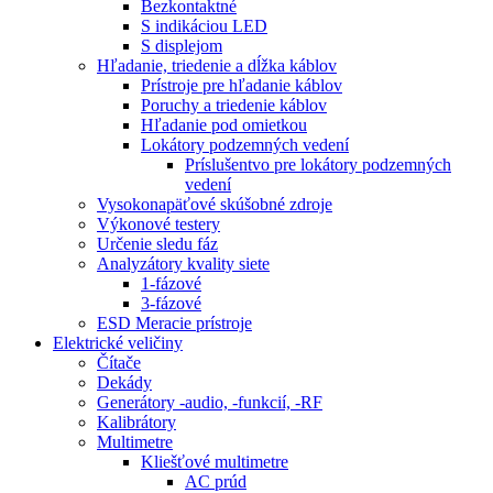
Bezkontaktné
S indikáciou LED
S displejom
Hľadanie, triedenie a dĺžka káblov
Prístroje pre hľadanie káblov
Poruchy a triedenie káblov
Hľadanie pod omietkou
Lokátory podzemných vedení
Príslušentvo pre lokátory podzemných
vedení
Vysokonapäťové skúšobné zdroje
Výkonové testery
Určenie sledu fáz
Analyzátory kvality siete
1-fázové
3-fázové
ESD Meracie prístroje
Elektrické veličiny
Čítače
Dekády
Generátory -audio, -funkcií, -RF
Kalibrátory
Multimetre
Kliešťové multimetre
AC prúd