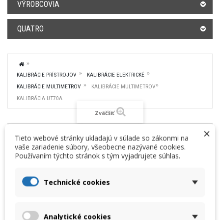
VÝROBCOVIA
QUATRO
KALIBRÁCIE PRÍSTROJOV
KALIBRÁCIE ELEKTRICKÉ
KALIBRÁCIE MULTIMETROV
KALIBRÁCIE MULTIMETROV
KALIBRÁCIA UT70A
Zväčšiť
×
Tieto webové stránky ukladajú v súlade so zákonmi na
KALIBRÁCIA UT70A
vaše zariadenie súbory, všeobecne nazývané cookies.
Používaním týchto stránok s tým vyjadrujete súhlas.
Vaša cena:
49,50 €
bez DPH
60,89 €
s DPH
Technické cookies
Kalibrácia profesionálneho multimetra UT 70A
Analytické cookies