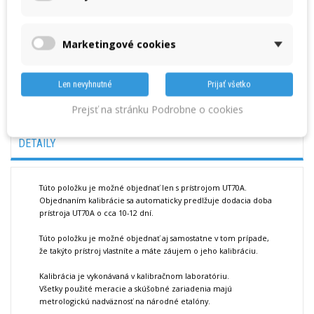
Množstvo
Marketingové cookies
VLOŽIŤ DO KOŠÍKA
Len nevyhnutné
Prijať všetko
Prejsť na stránku Podrobne o cookies
« Predchádzajúci produkt
Nasledujúci produkt »
DETAILY
Túto položku je možné objednať len s prístrojom UT70A.
Objednaním kalibrácie sa automaticky predlžuje dodacia doba
prístroja UT70A o cca 10-12 dní.
Túto položku je možné objednať aj samostatne v tom prípade,
že takýto prístroj vlastníte a máte záujem o jeho kalibráciu.
Kalibrácia je vykonávaná v kalibračnom laboratóriu.
Všetky použité meracie a skúšobné zariadenia majú
metrologickú nadväznosť na národné etalóny.