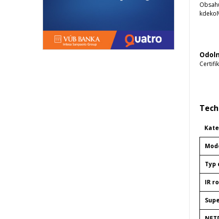
Obsahu
kdekoľ
Odoln
Certif
Tech
Kate
Mod
Typ 
IR r
Supe
NET