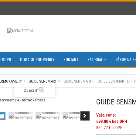
E GDPR
DODACIE PODMIENKY
KONTAKT
KALIBRÁCIE
NÁKUP NA S
ERMOKAMERY
GUIDE SENSMART
GUIDE SENSMART
GUIDE SENSMART E4 -
Zväčšiť
GUIDE SENS
Vaša cena:
699,00 €
bez DPH
859,77 €
s DPH