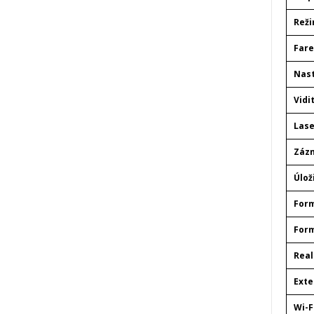
Reži
Fare
Nast
Vidi
Lase
Záz
Úlož
For
Form
Real
Exte
Wi-F