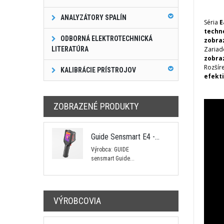
ANALYZÁTORY SPALÍN
Séria
E
techno
ODBORNÁ ELEKTROTECHNICKÁ
zobra
LITERATÚRA
Zariad
zobra
Rozšír
KALIBRÁCIE PRÍSTROJOV
efekti
ZOBRAZENÉ PRODUKTY
Guide Sensmart E4 -...
Výrobca: GUIDE
sensmart Guide...
VÝROBCOVIA