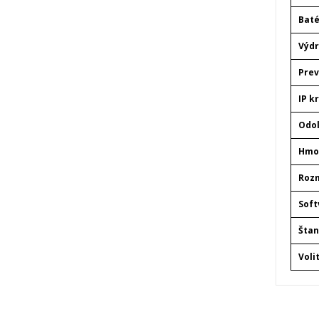
Baté
Výdr
Prev
IP k
Odol
Hmo
Roz
Soft
Štan
Voli