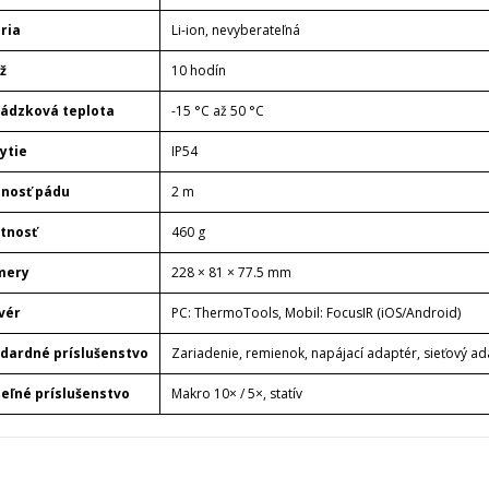
ria
Li-ion, nevyberateľná
ž
10 hodín
ádzková teplota
-15 °C až 50 °C
rytie
IP54
nosť pádu
2 m
tnosť
460 g
mery
228 × 81 × 77.5 mm
vér
PC: ThermoTools, Mobil: FocusIR (iOS/Android)
dardné príslušenstvo
Zariadenie, remienok, napájací adaptér, sieťový ad
teľné príslušenstvo
Makro 10× / 5×, statív