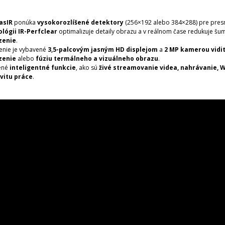
asIR
ponúka
vysokorozlíšené detektory
(256×192 alebo 384×288) pre presné
lógii IR-Perfclear
optimalizuje detaily obrazu a v reálnom čase redukuje šu
zenie
.
enie je vybavené
3,5-palcovým jasným HD displejom
a
2 MP kamerou vidi
zenie
alebo
fúziu termálneho a vizuálneho obrazu
.
ené
inteligentné funkcie
, ako sú
živé streamovanie videa, nahrávanie, W
vitu práce
.