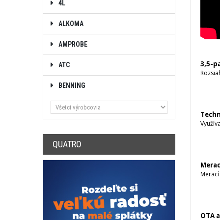
4L
ALKOMA
AMPROBE
3,5-p
ATC
Rozsiah
BENNING
Techn
Využíva
QUATRO
Merac
Merací
OTA a