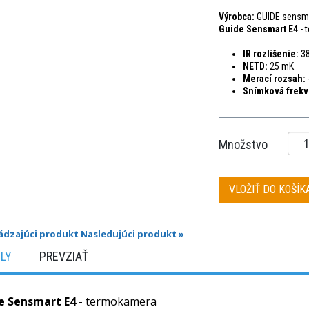
Výrobca:
GUIDE sensm
Guide Sensmart E4
- 
IR rozlíšenie:
38
NETD:
25 mK
Merací rozsah:
Snímková frekv
Množstvo
VLOŽIŤ DO KOŠÍK
ádzajúci produkt
Nasledujúci produkt »
ILY
PREVZIAŤ
e Sensmart E4
- termokamera