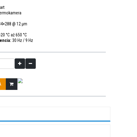
art
termokamera
4×288 @ 12 μm
-20 °C až 650 °C
encia:
30 Hz / 9 Hz
A