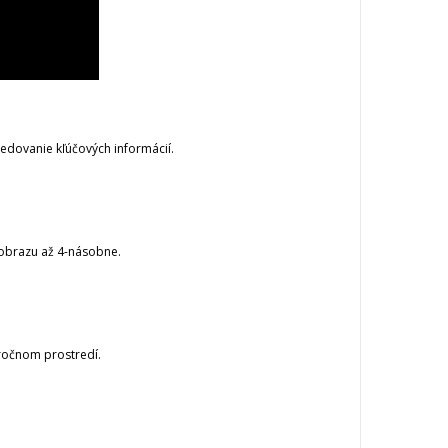
ledovanie kľúčových informácií.
u obrazu až 4-násobne.
áročnom prostredí.