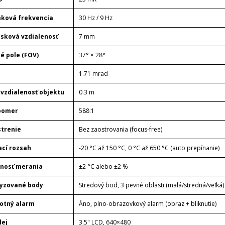
ková frekvencia
30 Hz / 9 Hz
sková vzdialenosť
7 mm
é pole (FOV)
37° × 28°
1.71 mrad
 vzdialenosť objektu
0.3 m
pomer
588:1
trenie
Bez zaostrovania (focus-free)
cí rozsah
-20 °C až 150 °C, 0 °C až 650 °C (auto prepínanie)
nosť merania
±2 °C alebo ±2 %
yzované body
Stredový bod, 3 pevné oblasti (malá/stredná/veľká)
otný alarm
Áno, plno-obrazovkový alarm (obraz + bliknutie)
lej
3.5" LCD, 640×480