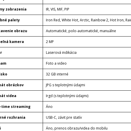
my zobrazenia
IR, VIS, MIF, PIP
bné palety
Iron Red, White Hot, Arctic, Rainbow 2, Hot Iron, R
avenie obrazu
Automatické, polo-automatické, manuálne
teľná kamera
2 MP
r
Laserová indikácia
nam
Foto a video
isko
32 GB interné
mát obrázkov
JPG s teplotnými údajmi
át videa
Irgd (s teplotnými údajmi)
-time streaming
Áno
rné rozhrania
USB-C, závit pre statív
i
Áno, prenos obrazu/videa do mobilu