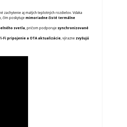
 zachytenie aj malých teplotných rozdielov. Vďaka
m, čím poskytuje
mimoriadne čisté termálne
teľného svetla
, pričom podporuje
synchronizované
i-Fi pripojenie a OTA aktualizácie
, výrazne
zvyšujú