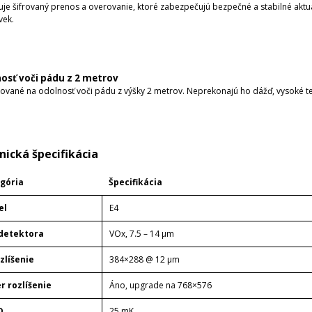
je šifrovaný prenos a overovanie, ktoré zabezpečujú bezpečné a stabilné aktuali
vek.
osť voči pádu z 2 metrov
ikované na odolnosť voči pádu z výšky 2 metrov. Neprekonajú ho dážď, vysoké 
nická špecifikácia
gória
Špecifikácia
el
E4
detektora
VOx, 7.5 – 14 μm
ozlíšenie
384×288 @ 12 μm
r rozlíšenie
Áno, upgrade na 768×576
D
25 mK