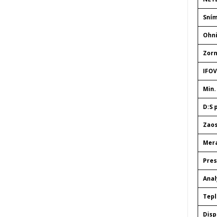
Sním
Ohni
Zorn
IFOV
Min.
D:S 
Zaos
Mera
Pres
Anal
Tepl
Disp