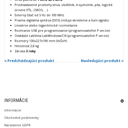
Prednastavené priebehy sínus, obdlžník, trojuholník, píla, logické
úrovne (TTL, CMOS, ...)
Externý čítač od 5 Hz do 100 MHz
Priama digitálna syntéza (DDS) znižuje skreslenie a šum signálu
Lineárne alebo logaritmické rozmietanie
Rozhranie USB pre programovanie (programovateľné P verzie)
Ovládače LabView LabWindows/CVI (programovateľné P verzie)
Rozmery 130x227x190 mm (VxŠxH)
Hmotnosť 2,8 kg
Záruka
3 roky
« Predchádzajúci produkt
Nasledujúci produkt »
INFORMÁCIE
Informácie
Obchodné podmienky
Nariadenie GDPR