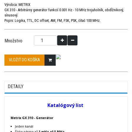
Výrobca: METRIX
GX 310 - Arbitrárny generátor funkcií 0.001 Hz - 10 MHz trojuholník, obdĺžnikový,
sínusový.
Popis:
Logika, TTL, DC offset
, AM, FM, FSK, PSK, čítač 100 MHz.
Množstvo
VLOŽIŤ DO KOŠÍKA
DETAILY
Katalógový list
Metrix GX 310 - Generátor
Jeden kanál
Šírka pásma až
1 mHz až 5 MHz