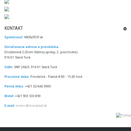
KONTAKT
Spoločnosť:
MERaTEST.sk
Doručovacia adresa a prevádzka:
Družstevná 2 (Dom štátnej správy, 2. poschodie),
916 01 Stará Turá
Sídlo:
SNP 266/3, 916 01 Stará Turá
Pracovná doba:
Pondelok - Piatok 8:00 - 15:30 hod.
Pevná linka:
+421 32/642 0909
Mobil:
+421 903 533 859
E-mail:
molec@meratest.sk