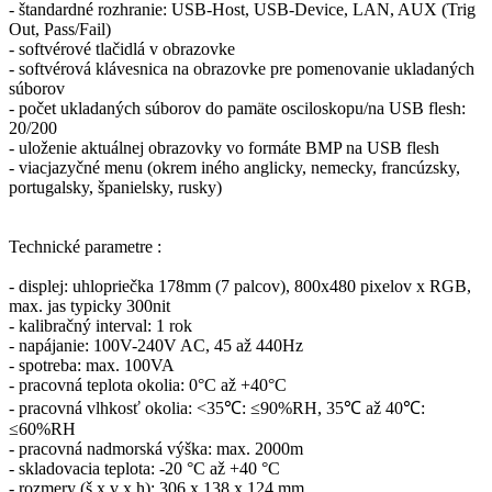
- štandardné rozhranie: USB-Host, USB-Device, LAN, AUX (Trig
Out, Pass/Fail)
- softvérové ​​tlačidlá v obrazovke
- softvérová klávesnica na obrazovke pre pomenovanie ukladaných
súborov
- počet ukladaných súborov do pamäte osciloskopu/na USB flesh:
20/200
- uloženie aktuálnej obrazovky vo formáte BMP na USB flesh
- viacjazyčné menu (okrem iného anglicky, nemecky, francúzsky,
portugalsky, španielsky, rusky)
Technické parametre :
- displej: uhlopriečka 178mm (7 palcov), 800x480 pixelov x RGB,
max. jas typicky 300nit
- kalibračný interval: 1 rok
- napájanie: 100V-240V AC, 45 až 440Hz
- spotreba: max. 100VA
- pracovná teplota okolia: 0°C až +40°C
- pracovná vlhkosť okolia: <35℃: ≤90%RH, 35℃ až 40℃:
≤60%RH
- pracovná nadmorská výška: max. 2000m
- skladovacia teplota: -20 °C až +40 °C
- rozmery (š x v x h): 306 x 138 x 124 mm