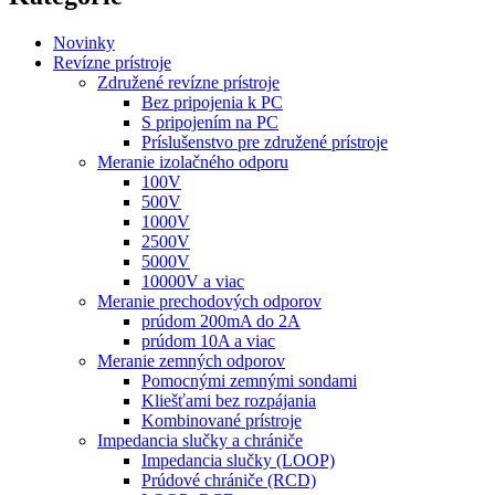
Novinky
Revízne prístroje
Združené revízne prístroje
Bez pripojenia k PC
S pripojením na PC
Príslušenstvo pre združené prístroje
Meranie izolačného odporu
100V
500V
1000V
2500V
5000V
10000V a viac
Meranie prechodových odporov
prúdom 200mA do 2A
prúdom 10A a viac
Meranie zemných odporov
Pomocnými zemnými sondami
Kliešťami bez rozpájania
Kombinované prístroje
Impedancia slučky a chrániče
Impedancia slučky (LOOP)
Prúdové chrániče (RCD)