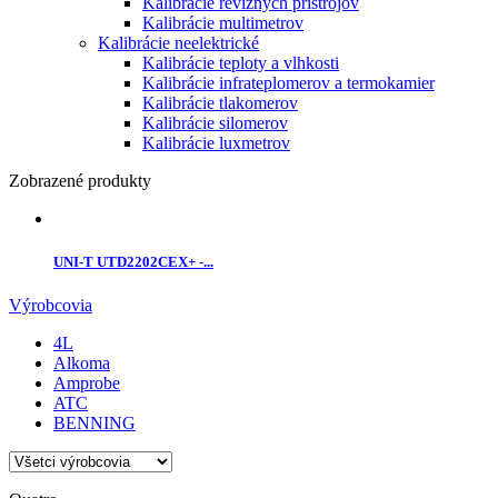
Kalibrácie revíznych prístrojov
Kalibrácie multimetrov
Kalibrácie neelektrické
Kalibrácie teploty a vlhkosti
Kalibrácie infrateplomerov a termokamier
Kalibrácie tlakomerov
Kalibrácie silomerov
Kalibrácie luxmetrov
Zobrazené produkty
UNI-T UTD2202CEX+ -...
Výrobcovia
4L
Alkoma
Amprobe
ATC
BENNING