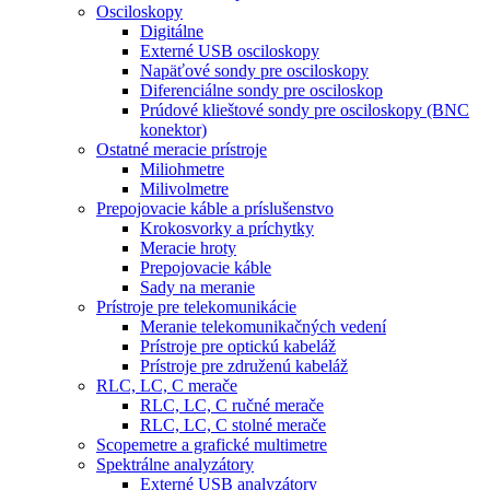
Osciloskopy
Digitálne
Externé USB osciloskopy
Napäťové sondy pre osciloskopy
Diferenciálne sondy pre osciloskop
Prúdové klieštové sondy pre osciloskopy (BNC
konektor)
Ostatné meracie prístroje
Miliohmetre
Milivolmetre
Prepojovacie káble a príslušenstvo
Krokosvorky a príchytky
Meracie hroty
Prepojovacie káble
Sady na meranie
Prístroje pre telekomunikácie
Meranie telekomunikačných vedení
Prístroje pre optickú kabeláž
Prístroje pre združenú kabeláž
RLC, LC, C merače
RLC, LC, C ručné merače
RLC, LC, C stolné merače
Scopemetre a grafické multimetre
Spektrálne analyzátory
Externé USB analyzátory