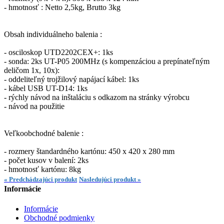
- hmotnosť : Netto 2,5kg, Brutto 3kg
Obsah individuálneho balenia :
- osciloskop UTD2202CEX+: 1ks
- sonda: 2ks UT-P05 200MHz (s kompenzáciou a prepínateľným
deličom 1x, 10x):
- oddeliteľný trojžilový napájací kábel: 1ks
- kábel USB UT-D14: 1ks
- rýchly návod na inštaláciu s odkazom na stránky výrobcu
- návod na použitie
Veľkoobchodné balenie :
- rozmery štandardného kartónu: 450 x 420 x 280 mm
- počet kusov v balení: 2ks
- hmotnosť kartónu: 8kg
« Predchádzajúci produkt
Nasledujúci produkt »
Informácie
Informácie
Obchodné podmienky