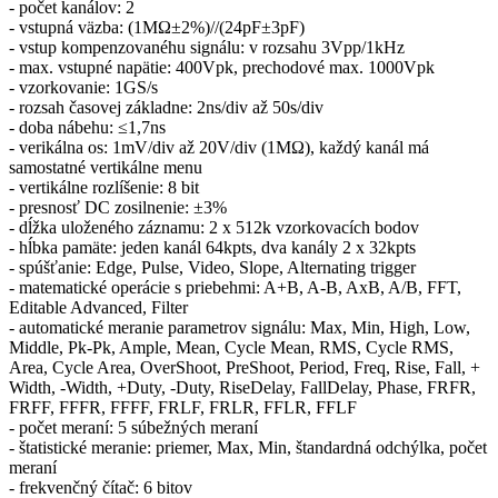
- počet kanálov: 2
- vstupná väzba: (1MΩ±2%)//(24pF±3pF)
- vstup kompenzovanéhu signálu: v rozsahu 3Vpp/1kHz
- max. vstupné napätie: 400Vpk, prechodové max. 1000Vpk
- vzorkovanie: 1GS/s
- rozsah časovej základne: 2ns/div až 50s/div
- doba nábehu: ≤1,7ns
- verikálna os: 1mV/div až 20V/div (1MΩ), každý kanál má
samostatné vertikálne menu
- vertikálne rozlíšenie: 8 bit
- presnosť DC zosilnenie: ±3%
- dĺžka uloženého záznamu: 2 x 512k vzorkovacích bodov
- hĺbka pamäte: jeden kanál 64kpts, dva kanály 2 x 32kpts
- spúšťanie: Edge, Pulse, Video, Slope, Alternating trigger
- matematické operácie s priebehmi: A+B, A-B, AxB, A/B, FFT,
Editable Advanced, Filter
- automatické meranie parametrov signálu: Max, Min, High, Low,
Middle, Pk-Pk, Ample, Mean, Cycle Mean, RMS, Cycle RMS,
Area, Cycle Area, OverShoot, PreShoot, Period, Freq, Rise, Fall, +
Width, -Width, +Duty, -Duty, RiseDelay, FallDelay, Phase, FRFR,
FRFF, FFFR, FFFF, FRLF, FRLR, FFLR, FFLF
- počet meraní: 5 súbežných meraní
- štatistické meranie: priemer, Max, Min, štandardná odchýlka, počet
meraní
- frekvenčný čítač: 6 bitov