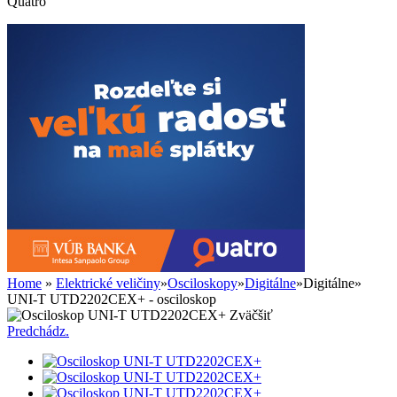
Quatro
Home
»
Elektrické veličiny
»
Osciloskopy
»
Digitálne
»
Digitálne
»
UNI-T UTD2202CEX+ - osciloskop
Zväčšiť
Predchádz.