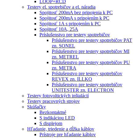
LOOP+RCD
Testery el. spotrebičov a el. náradia
Spojitosť 200mA bez pripojenia k PC
Spojitosť 200mA s pripojením k PC
Spojitosť 1A s pripojením k PC
Spojitosť 10A, 25A
Príslušenstvo pre testery spotrebičov
Príslušenstvo pre testery spotrebičov PAT
zn. SONEL
Príslušenstvo pre testery spotrebičov MI
zn. METREL
Príslušenstvo pre testery spotrebičov PU
zn. METRA
Príslušenstvo pre testery spotrebičov
REVEX zn. ILLKO
Príslušenstvo pre testery spotrebičov
UNITESTER zn. ELECTRON
Testery fotovoltických inštalácií
Testery pracovných strojov
Skúšačky
Bezkontaktné
S indikáciou LED
S displejom
Hľadanie, triedenie a dĺžka káblov
Prístroje pre hľadanie káblov