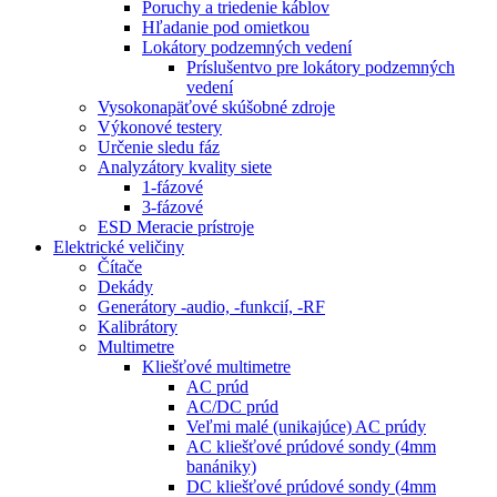
Poruchy a triedenie káblov
Hľadanie pod omietkou
Lokátory podzemných vedení
Príslušentvo pre lokátory podzemných
vedení
Vysokonapäťové skúšobné zdroje
Výkonové testery
Určenie sledu fáz
Analyzátory kvality siete
1-fázové
3-fázové
ESD Meracie prístroje
Elektrické veličiny
Čítače
Dekády
Generátory -audio, -funkcií, -RF
Kalibrátory
Multimetre
Kliešťové multimetre
AC prúd
AC/DC prúd
Veľmi malé (unikajúce) AC prúdy
AC kliešťové prúdové sondy (4mm
banániky)
DC kliešťové prúdové sondy (4mm