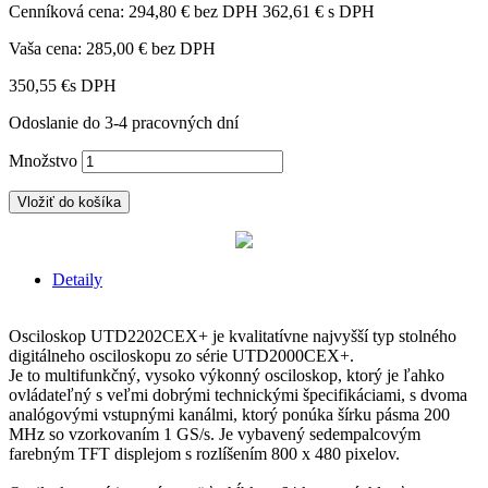
Cenníková cena:
294,80 € bez DPH
362,61 € s DPH
Vaša cena:
285,00 €
bez DPH
350,55 €
s DPH
Odoslanie do 3-4 pracovných dní
Množstvo
Vložiť do košíka
Detaily
Osciloskop UTD2202CEX+ je kvalitatívne najvyšší typ stolného
digitálneho osciloskopu zo série UTD2000CEX+.
Je to multifunkčný, vysoko výkonný osciloskop, ktorý je ľahko
ovládateľný s veľmi dobrými technickými špecifikáciami, s dvoma
analógovými vstupnými kanálmi, ktorý ponúka šírku pásma 200
MHz so vzorkovaním 1 GS/s. Je vybavený sedempalcovým
farebným TFT displejom s rozlíšením 800 x 480 pixelov.