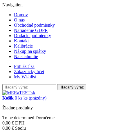
Navigation
Domov
O nás
Obchodné podmienky
Nariadenie GDPR
Dodacie podmienky
Kontakt
Kalibrácie
Nákup na splátky
Na stiahnutie
Prihlásiť sa
Zákaznícky účet
My Wishlist
Hľadaný výraz
Košík
0
ks
ks
(prázdny)
Žiadne produkty
To be determined
Doručenie
0,00 €
DPH
0,00 €
Spolu