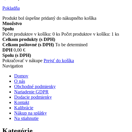
Pokladňa
Produkt bol úspešne pridaný do nákupného košíka
Množstvo
Spolu
Počet produktov v košíku:
0
ks
Počet produktov v košíku: 1 ks
Celkom produkty (s DPH)
Celkom poštovné (s DPH)
To be determined
DPH
0,00 €
Spolu (s DPH)
Pokračovať v nákupe
Prejsť do košíka
Navigation
Domov
O nás
Obchodné podmienky
Nariadenie GDPR
Dodacie podmienky
Kontakt
Kalibrácie
Nákup na splátky
Na stiahnutie
Kategórie