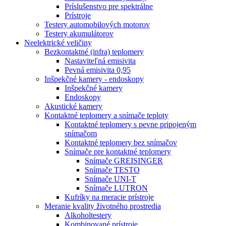
Príslušenstvo pre spektrálne
Prístroje
Testery automobilových motorov
Testery akumulátorov
Neelektrické veličiny
Bezkontaktné (infra) teplomery
Nastaviteľná emisivita
Pevná emisivita 0,95
Inšpekčné kamery - endoskopy
Inšpekčné kamery
Endoskopy
Akustické kamery
Kontaktné teplomery a snímače teploty
Kontaktné teplomery s pevne pripojeným
snímačom
Kontaktné teplomery bez snímačov
Snímače pre kontaktné teplomery
Snímače GREISINGER
Snímače TESTO
Snímače UNI-T
Snímače LUTRON
Kufríky na meracie prístroje
Meranie kvality životného prostredia
Alkoholtestery
Kombinované prístroje