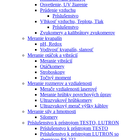
Osvetlenie, UV žiarenie
Prúdenie vzduchu
Príslušenstvo
Vlhkosť vzduchu, Teplota, Tlak
Príslušenstvo
Zvukomery a kalibrátory zvukomerov
Meranie kvapalín
pH, Redox
Vodivosť kvapalín, slanosť
Meranie otáčok a vibrácií
Meranie vibrácií
Otáčkomery
Stroboskopy
Točivý moment
Meranie rozmerov a vzdialenosti
Merače vzdialenosti laserové
Meranie hrúbky povrchových úprav
Ultrazvukové hrúbkomery
Ultrazvukový merač výšky káblov
Meranie sily a hmotnosti
Silomery
Príslušenstvo k prístrojom TESTO, LUTRON
Príslušenstvo k prístrojom TESTO
Príslušenstvo k prístrojom LUTRON so
zbernicou RS 232