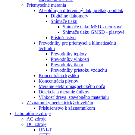
Priemyselné merania
Absolútny a diferenčný tlak, pretlak, podtlak
Digitálne tlakomery
Snímače tlaku
Snímače tlaku MSD - nerezové
Snímače tlaku GMSD - plastové
Príslušenstvo
Prevodníky pre priemysel a klimatizačnú
techniku
Prevodníky teploty
Prevodníky vlhkosti
Prevodníky tlaku
Prevodníky prietoku vzduchu
Koncentrácia kyslíku
Koncentrácia plynov
Meranie elektromagnetického poľa
Detekcia a meranie únikov
Vlhkosť dreva, stavebného materialu
Záznamníky neelektrických veličín
Príslušenstvo k záznamníkom
Laboratórne zdroje
AC zdroje
DC zdroje
UNI-T