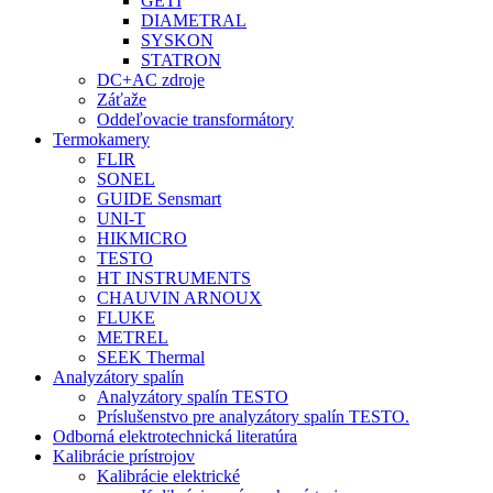
GETI
DIAMETRAL
SYSKON
STATRON
DC+AC zdroje
Záťaže
Oddeľovacie transformátory
Termokamery
FLIR
SONEL
GUIDE Sensmart
UNI-T
HIKMICRO
TESTO
HT INSTRUMENTS
CHAUVIN ARNOUX
FLUKE
METREL
SEEK Thermal
Analyzátory spalín
Analyzátory spalín TESTO
Príslušenstvo pre analyzátory spalín TESTO.
Odborná elektrotechnická literatúra
Kalibrácie prístrojov
Kalibrácie elektrické