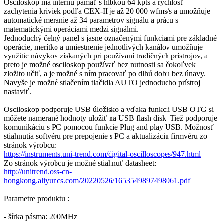
Osciloskop má internú pamäť s hĺbkou 64 kpts a rýchlosť
zachytenia kriviek podľa CEX-II je až 20 000 wfms/s a umožňuje
automatické meranie až 34 parametrov signálu a prácu s
matematickými operáciami medzi signálmi.
Jednoduchý čelný panel s jasne označenými funkciami pre základné
operácie, merítko a umiestnenie jednotlivých kanálov umožňuje
využitie návykov získaných pri používaní tradičných prístrojov, a
preto je možné osciloskop používať bez nutnosti sa čokoľvek
zložito učiť, a je možné s ním pracovať po dlhú dobu bez únavy.
Navyše je možné stlačením tlačidla AUTO jednoducho prístroj
nastaviť.
Osciloskop podporuje USB úložisko a vďaka funkcii USB OTG si
môžete namerané hodnoty uložiť na USB flash disk. Tiež podporuje
komunikáciu s PC pomocou funkcie Plug and play USB. Možnosť
stiahnutia softvéru pre prepojenie s PC a aktualizáciu firmvéru zo
stránok výrobcu:
https://instruments.uni-trend.com/digital-oscilloscopes/947.html
Zo stránok výrobcu je možné stiahnuť datasheet:
http://unitrend.oss-cn-
hongkong.aliyuncs.com/20220526/1653549897498061.pdf
Parametre produktu :
- šírka pásma: 200MHz