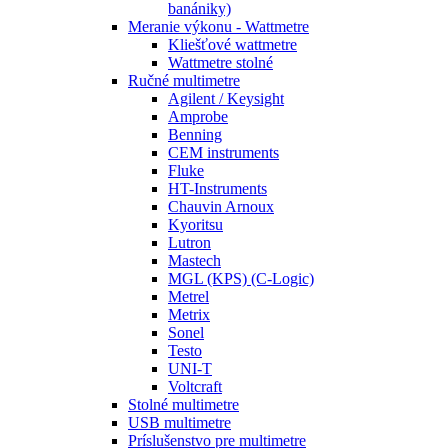
banániky)
Meranie výkonu - Wattmetre
Kliešťové wattmetre
Wattmetre stolné
Ručné multimetre
Agilent / Keysight
Amprobe
Benning
CEM instruments
Fluke
HT-Instruments
Chauvin Arnoux
Kyoritsu
Lutron
Mastech
MGL (KPS) (C-Logic)
Metrel
Metrix
Sonel
Testo
UNI-T
Voltcraft
Stolné multimetre
USB multimetre
Príslušenstvo pre multimetre