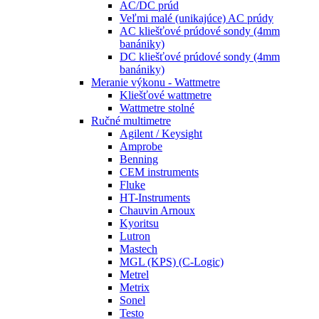
AC/DC prúd
Veľmi malé (unikajúce) AC prúdy
AC kliešťové prúdové sondy (4mm
banániky)
DC kliešťové prúdové sondy (4mm
banániky)
Meranie výkonu - Wattmetre
Kliešťové wattmetre
Wattmetre stolné
Ručné multimetre
Agilent / Keysight
Amprobe
Benning
CEM instruments
Fluke
HT-Instruments
Chauvin Arnoux
Kyoritsu
Lutron
Mastech
MGL (KPS) (C-Logic)
Metrel
Metrix
Sonel
Testo