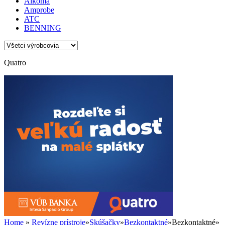
Alkoma
Amprobe
ATC
BENNING
Quatro
Home
»
Revízne prístroje
»
Skúšačky
»
Bezkontaktné
»
Bezkontaktné
»