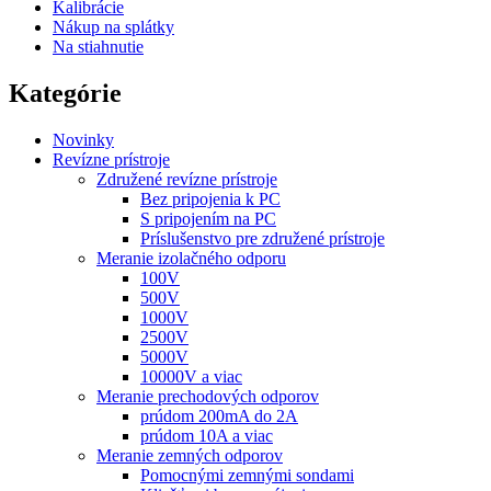
Kalibrácie
Nákup na splátky
Na stiahnutie
Kategórie
Novinky
Revízne prístroje
Združené revízne prístroje
Bez pripojenia k PC
S pripojením na PC
Príslušenstvo pre združené prístroje
Meranie izolačného odporu
100V
500V
1000V
2500V
5000V
10000V a viac
Meranie prechodových odporov
prúdom 200mA do 2A
prúdom 10A a viac
Meranie zemných odporov
Pomocnými zemnými sondami