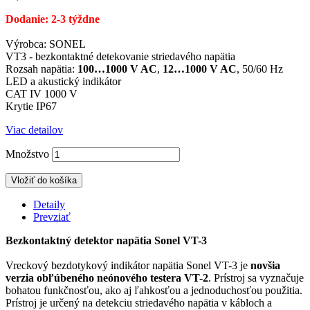
Dodanie: 2-3 týždne
Výrobca: SONEL
VT3 - bezkontaktné detekovanie striedavého napätia
Rozsah napätia:
100…1000 V AC
,
12…1000 V AC
, 50/60 Hz
LED a akustický indikátor
CAT IV 1000 V
Krytie IP67
Viac detailov
Množstvo
Vložiť do košíka
Detaily
Prevziať
Bezkontaktný detektor napätia Sonel VT-3
Vreckový bezdotykový indikátor napätia Sonel VT-3 je
novšia
verzia obľúbeného neónového testera VT-2
. Prístroj sa vyznačuje
bohatou funkčnosťou, ako aj ľahkosťou a jednoduchosťou použitia.
Prístroj je určený na detekciu striedavého napätia v kábloch a