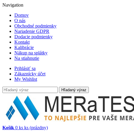
Navigation
Domov
O nás
Obchodné podmienky
Nariadenie GDPR
Dodacie podmienky
Kontakt
Kalibrácie
Nákup na splátky
Na stiahnutie
Prihlásiť sa
Zákaznícky účet
My Wishlist
Hľadaný výraz
Košík
0
ks
ks
(prázdny)