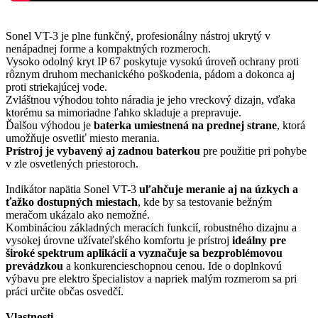
Sonel VT-3 je plne funkčný, profesionálny nástroj ukrytý v
nenápadnej forme a kompaktných rozmeroch.
Vysoko odolný kryt IP 67 poskytuje vysokú úroveň ochrany proti
rôznym druhom mechanického poškodenia, pádom a dokonca aj
proti striekajúcej vode.
Zvláštnou výhodou tohto náradia je jeho vreckový dizajn, vďaka
ktorému sa mimoriadne ľahko skladuje a prepravuje.
Ďalšou výhodou je
baterka umiestnená na prednej strane
, ktorá
umožňuje osvetliť miesto merania.
Prístroj je vybavený aj zadnou baterkou
pre použitie pri pohybe
v zle osvetlených priestoroch.
Indikátor napätia Sonel VT-3
uľahčuje meranie aj na úzkych a
ťažko dostupných miestach
, kde by sa testovanie bežným
meračom ukázalo ako nemožné.
Kombináciou základných meracích funkcií, robustného dizajnu a
vysokej úrovne užívateľského komfortu je prístroj
ideálny pre
široké spektrum aplikácií a vyznačuje sa bezproblémovou
prevádzkou
a konkurencieschopnou cenou. Ide o doplnkovú
výbavu pre elektro špecialistov a napriek malým rozmerom sa pri
práci určite občas osvedčí.
Vlastnosti