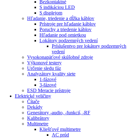
Bezkontaktné
S indikáciou LED
S displejom
Hľadanie, triedenie a dĺžka káblov
Prístroje pre hľadanie káblov
Poruchy a triedenie káblov
Hľadanie pod omietkou
Lokátory podzemných vedení
Príslušentvo pre lokátory podzemných
vedení
Vysokonapäťové skúšobné zdroje
Výkonové testery
Určenie sledu fáz
Analyzátory kvality siete
1-fázové
3-fázové
ESD Meracie prístroje
Elektrické veličiny
Čítače
Dekády
Generátory -audio, -funkcií, -RF
Kalibrátory
Multimetre
Kliešťové multimetre
AC prúd