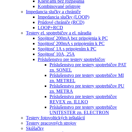
Kliešťami bez rozpájania
Kombinované prístroje
Impedancia slučky a chrániče
Impedancia slučky (LOOP)
Prúdové chrániče (RCD)
LOOP+RCD
Testery el. spotrebičov a el. náradia
Spojitosť 200mA bez pripojenia k PC
Spojitosť 200mA s pripojením k PC
Spojitosť 1A s pripojením k PC
Spojitosť 10A, 25A
Príslušenstvo pre testery spotrebičov
Príslušenstvo pre testery spotrebičov PAT
zn. SONEL
Príslušenstvo pre testery spotrebičov MI
zn. METREL
Príslušenstvo pre testery spotrebičov PU
zn. METRA
Príslušenstvo pre testery spotrebičov
REVEX zn. ILLKO
Príslušenstvo pre testery spotrebičov
UNITESTER zn. ELECTRON
Testery fotovoltických inštalácií
Testery pracovných strojov
Skúšačky