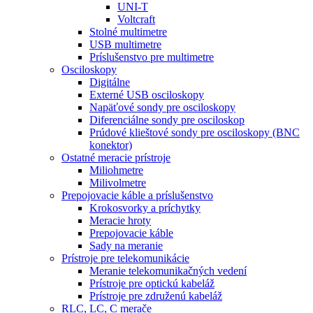
UNI-T
Voltcraft
Stolné multimetre
USB multimetre
Príslušenstvo pre multimetre
Osciloskopy
Digitálne
Externé USB osciloskopy
Napäťové sondy pre osciloskopy
Diferenciálne sondy pre osciloskop
Prúdové klieštové sondy pre osciloskopy (BNC
konektor)
Ostatné meracie prístroje
Miliohmetre
Milivolmetre
Prepojovacie káble a príslušenstvo
Krokosvorky a príchytky
Meracie hroty
Prepojovacie káble
Sady na meranie
Prístroje pre telekomunikácie
Meranie telekomunikačných vedení
Prístroje pre optickú kabeláž
Prístroje pre združenú kabeláž
RLC, LC, C merače