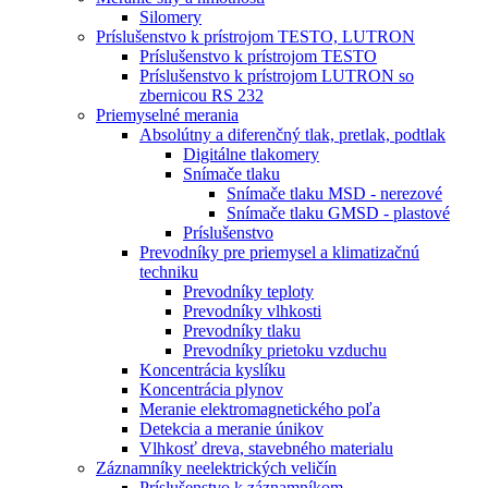
Silomery
Príslušenstvo k prístrojom TESTO, LUTRON
Príslušenstvo k prístrojom TESTO
Príslušenstvo k prístrojom LUTRON so
zbernicou RS 232
Priemyselné merania
Absolútny a diferenčný tlak, pretlak, podtlak
Digitálne tlakomery
Snímače tlaku
Snímače tlaku MSD - nerezové
Snímače tlaku GMSD - plastové
Príslušenstvo
Prevodníky pre priemysel a klimatizačnú
techniku
Prevodníky teploty
Prevodníky vlhkosti
Prevodníky tlaku
Prevodníky prietoku vzduchu
Koncentrácia kyslíku
Koncentrácia plynov
Meranie elektromagnetického poľa
Detekcia a meranie únikov
Vlhkosť dreva, stavebného materialu
Záznamníky neelektrických veličín
Príslušenstvo k záznamníkom