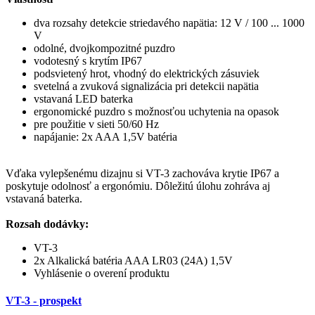
dva rozsahy detekcie striedavého napätia: 12 V / 100 ... 1000
V
odolné, dvojkompozitné puzdro
vodotesný s krytím IP67
podsvietený hrot, vhodný do elektrických zásuviek
svetelná a zvuková signalizácia pri detekcii napätia
vstavaná LED baterka
ergonomické puzdro s možnosťou uchytenia na opasok
pre použitie v sieti 50/60 Hz
napájanie: 2x AAA 1,5V batéria
Vďaka vylepšenému dizajnu si VT-3 zachováva krytie IP67 a
poskytuje odolnosť a ergonómiu. Dôležitú úlohu zohráva aj
vstavaná baterka.
Rozsah dodávky:
VT-3
2x Alkalická batéria AAA LR03 (24A) 1,5V
Vyhlásenie o overení
produktu
VT-3 - prospekt