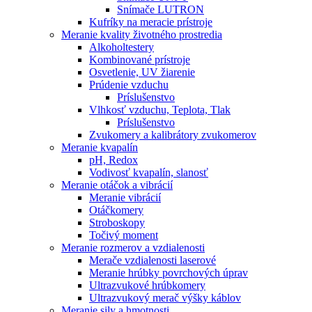
Snímače LUTRON
Kufríky na meracie prístroje
Meranie kvality životného prostredia
Alkoholtestery
Kombinované prístroje
Osvetlenie, UV žiarenie
Prúdenie vzduchu
Príslušenstvo
Vlhkosť vzduchu, Teplota, Tlak
Príslušenstvo
Zvukomery a kalibrátory zvukomerov
Meranie kvapalín
pH, Redox
Vodivosť kvapalín, slanosť
Meranie otáčok a vibrácií
Meranie vibrácií
Otáčkomery
Stroboskopy
Točivý moment
Meranie rozmerov a vzdialenosti
Merače vzdialenosti laserové
Meranie hrúbky povrchových úprav
Ultrazvukové hrúbkomery
Ultrazvukový merač výšky káblov
Meranie sily a hmotnosti