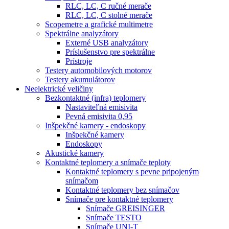
RLC, LC, C ručné merače
RLC, LC, C stolné merače
Scopemetre a grafické multimetre
Spektrálne analyzátory
Externé USB analyzátory
Príslušenstvo pre spektrálne
Prístroje
Testery automobilových motorov
Testery akumulátorov
Neelektrické veličiny
Bezkontaktné (infra) teplomery
Nastaviteľná emisivita
Pevná emisivita 0,95
Inšpekčné kamery - endoskopy
Inšpekčné kamery
Endoskopy
Akustické kamery
Kontaktné teplomery a snímače teploty
Kontaktné teplomery s pevne pripojeným
snímačom
Kontaktné teplomery bez snímačov
Snímače pre kontaktné teplomery
Snímače GREISINGER
Snímače TESTO
Snímače UNI-T