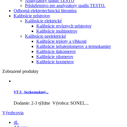
Analyzátory spalín TESTO
Príslušenstvo pre analyzátory spalín TESTO.
Odborná elektrotechnická literatúra
Kalibrácie prístrojov
Kalibrácie elektrické
Kalibrácie revíznych prístrojov
Kalibrácie multimetrov
Kalibrácie neelektrické
Kalibrácie teploty a vlhkosti
Kalibrácie infrateplomerov a termokamier
Kalibrácie tlakomerov
Kalibrácie silomerov
Kalibrácie luxmetrov
Zobrazené produkty
VT-3 - bezkontaktný...
Dodanie: 2-3 týždne Výrobca: SONEL...
Výrobcovia
4L