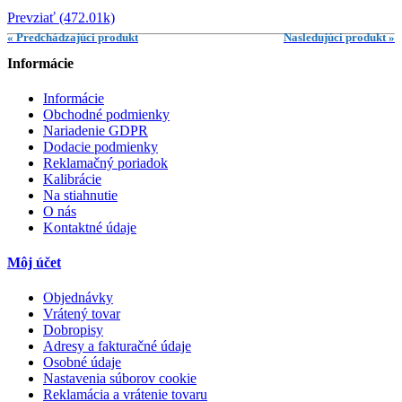
Prevziať (472.01k)
« Predchádzajúci produkt
Nasledujúci produkt »
Informácie
Informácie
Obchodné podmienky
Nariadenie GDPR
Dodacie podmienky
Reklamačný poriadok
Kalibrácie
Na stiahnutie
O nás
Kontaktné údaje
Môj účet
Objednávky
Vrátený tovar
Dobropisy
Adresy a fakturačné údaje
Osobné údaje
Nastavenia súborov cookie
Reklamácia a vrátenie tovaru