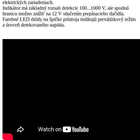
elektrických zariadeniach.
Indikátor má základný rozsah detekcie 100...1000 V, ale spodnú
hranicu možno znížiť na 12 V stlačením prepínacieho tlačidla.
Farebné LED diódy na špičke prístroja indikujú prevádzkový režim
a úroveň detekovaného napätia.