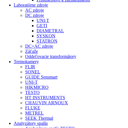
Laboratórne zdroje
AC zdroje
DC zdroje
UNI-T
GETI
DIAMETRAL
SYSKON
STATRON
DC+AC zdroje
Záťaže
Oddeľovacie transformátory
Termokamery
FLIR
SONEL
GUIDE Sensmart
UNI-T
HIKMICRO
TESTO
HT INSTRUMENTS
CHAUVIN ARNOUX
FLUKE
METREL
SEEK Thermal
Analyzátory spalín