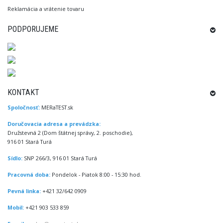
Reklamácia a vrátenie tovaru
PODPORUJEME
KONTAKT
Spoločnosť:
MERaTEST.sk
Doručovacia adresa a prevádzka:
Družstevná 2 (Dom štátnej správy, 2. poschodie),
916 01 Stará Turá
Sídlo:
SNP 266/3, 916 01 Stará Turá
Pracovná doba:
Pondelok - Piatok 8:00 - 15:30 hod.
Pevná linka:
+421 32/642 0909
Mobil:
+421 903 533 859