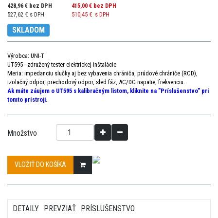
428,96 € bez DPH
415,00 €
bez DPH
527,62 € s DPH
510,45 €
s DPH
SKLADOM
Výrobca: UNI-T
UT595 - združený tester elektrickej inštalácie
Meria: impedanciu slučky aj bez vybavenia chrániča, prúdové chrániče (RCD),
izolačný odpor, prechodový odpor, sled fáz, AC/DC napätie, frekvenciu.
Ak máte záujem o UT595 s kalibračným listom, kliknite na "Príslušenstvo" pri
tomto prístroji.
Množstvo
VLOŽIŤ DO KOŠÍKA
DETAILY
PREVZIAŤ
PRÍSLUŠENSTVO