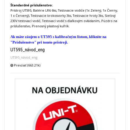
Štandardné príslušenstvo:
Prístroj UT595, Batérie LR6 6ks, Testovacie vodiče (1x Zelený, 1x Čierny,
1 x Červený), Testovacie krokosvorky 3ks, Testovacie hroty 3ks, Sieťový
230V testovací vodič, Testovací vodič s ďiaľkovým ovládaním, Púzdro na
príslušenstvo, Prenosný plastový kufrík.
Ak máte záujem o UT595 s kalibračným listom, kliknite na
"Príslušenstvo" pri tomto prístroji.
UT595_návod_eng
UT595_návod_eng
Prevziať (663.21k)