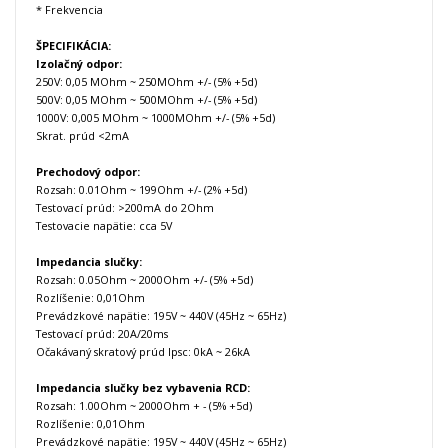
* Frekvencia
ŠPECIFIKÁCIA:
Izolačný odpor:
250V: 0,05 MOhm ~ 250MOhm +/- (5% +5d)
500V: 0,05 MOhm ~ 500MOhm +/- (5% +5d)
1000V: 0,005 MOhm ~ 1000MOhm +/- (5% +5d)
Skrat. prúd <2mA
Prechodový odpor:
Rozsah: 0.01Ohm ~ 199Ohm +/- (2% +5d)
Testovací prúd: >200mA do 2Ohm
Testovacie napätie: cca 5V
Impedancia slučky:
Rozsah: 0.05Ohm ~ 2000Ohm +/- (5% +5d)
Rozlíšenie: 0,01Ohm
Prevádzkové
napätie
: 195V ~ 440V (45Hz ~ 65Hz)
Testovací prúd: 20A/20ms
Očakávaný skratový prúd Ipsc: 0kA ~ 26kA
Impedancia slučky bez vybavenia RCD:
Rozsah: 1.00Ohm ~ 2000Ohm + - (5% +5d)
Rozlíšenie: 0,01Ohm
Prevádzkové
napätie
: 195V ~ 440V (45Hz ~ 65Hz)