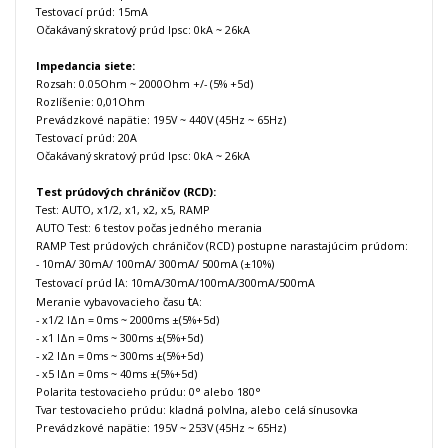
Testovací prúd: 15mA
Očakávaný skratový prúd Ipsc: 0kA ~ 26kA
Impedancia siete:
Rozsah: 0.05Ohm ~ 2000Ohm +/- (5% +5d)
Rozlíšenie: 0,01Ohm
Prevádzkové
napätie
: 195V ~ 440V (45Hz ~ 65Hz)
Testovací prúd: 20A
Očakávaný skratový prúd Ipsc: 0kA ~ 26kA
Test prúdových chráničov (RCD):
Test: AUTO, x1/2, x1, x2, x5, RAMP
AUTO Test: 6 testov počas jedného merania
RAMP Test prúdových chráničov (RCD) postupne narastajúcim prúdom:
- 10mA/ 30mA/ 100mA/ 300mA/ 500mA (±10%)
I
Testovací prúd
10mA/30mA/100mA/300mA/500mA
A:
t
Meranie vybavovacieho času
:
A
- x1/2 IΔn = 0ms ~ 2000ms ±(5%+5d)
- x1 IΔn = 0ms ~ 300ms ±(5%+5d)
- x2 IΔn = 0ms ~ 300ms ±(5%+5d)
- x5 IΔn = 0ms ~ 40ms ±(5%+5d)
Polarita testovacieho prúdu: 0° alebo 180°
Tvar testovacieho prúdu: kladná polvlna, alebo celá sínusovka
Prevádzkové
napätie
: 195V ~ 253V (45Hz ~ 65Hz)