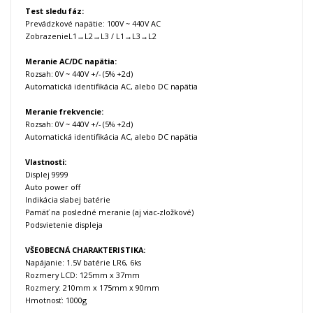
Test sledu fáz:
Prevádzkové
napätie
: 100V ~ 440V AC
ZobrazenieL1→L2→L3 / L1→L3→L2
Meranie AC/DC napätia:
Rozsah: 0V ~ 440V +/- (5% +2d)
Automatická identifikácia AC, alebo DC napätia
Meranie frekvencie:
Rozsah: 0V ~ 440V +/- (5% +2d)
Automatická identifikácia AC, alebo DC napätia
Vlastnosti:
Displej 9999
Auto power off
Indikácia slabej batérie
Pamäť na posledné meranie (aj viac-zložkové)
Podsvietenie displeja
VŠEOBECNÁ CHARAKTERISTIKA:
Napájanie: 1.5V batérie LR6, 6ks
Rozmery LCD: 125mm x 37mm
Rozmery: 210mm x 175mm x 90mm
Hmotnosť: 1000g