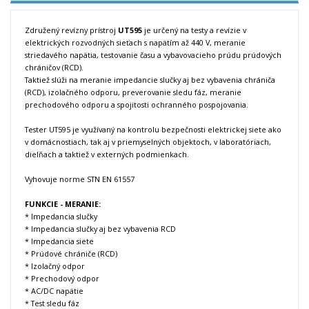
Združený revízny prístroj
UT595
je
určený
na testy a revízie v
elektrických
rozvodných
sieťach
s
napätím
až
440
V
,
meranie
striedavého
napätia
,
testovanie času
a
vybavovacieho
prúdu
prúdových
chráničov (RCD).
Taktiež slúži na meranie
impedancie
slučky
a
j bez vybavenia chrániča
(RCD
)
,
izolačného
odporu
, preverovanie sledu fáz,
meranie
prechodového odporu a spojitosti ochranného pospojovania
.
Tester UT595
je využívaný
na kontrolu
bezpečnosti elektrickej siete ako
v
domácnostiach, tak
aj
v
priemyselných objektoch,
v
laboratóriach
,
dielňach
a
taktiež v
externých
podmienkach
.
Vyhovuje norme STN EN 61557
FUNKCIE - MERANIE:
* Impedancia slučky
* Impedancia slučky aj bez vybavenia RCD
* Impedancia siete
* Prúdové chrániče (RCD)
* Izolačný odpor
* Prechodový odpor
* AC/DC napätie
* Test sledu fáz