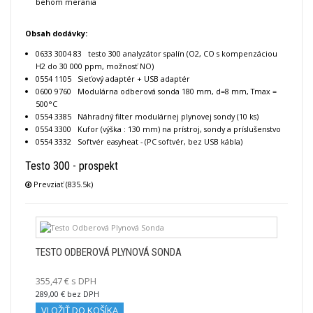
behom merania
Obsah dodávky:
0633 3004 83 testo 300 analyzátor spalín (O2, CO s kompenzáciou
H2 do 30 000 ppm, možnosť NO)
0554 1105 Sieťový adaptér + USB adaptér
0600 9760 Modulárna odberová sonda 180 mm, d=8 mm, Tmax =
500°C
0554 3385 Náhradný filter modulárnej plynovej sondy (10 ks)
0554 3300 Kufor (výška : 130 mm) na prístroj, sondy a príslušenstvo
0554 3332 Softvér easyheat - (PC softvér, bez USB kábla)
Testo 300 - prospekt
Prevziať (835.5k)
TESTO ODBEROVÁ PLYNOVÁ SONDA
355,47 € s DPH
289,00 € bez DPH
VLOŽIŤ DO KOŠÍKA