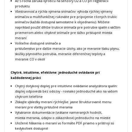
Až 5 ročná záruka výrobcu na senzory O2 a CO pri registrácii
produktu
Všestrannosť a rýchla výmena snímačov: výhoda rýchlej výmeny
snímačov a multifunkčnej rukoväte pre pripojenie rôznych trubíc
snímačov (každá dostupná samostatne k objednaniu). Môžete
napríklad použiť dlhšie trubice snímača pre potrubie spalín s väčším
priemerom alebo ohybné snímače pre ťažko prístupné miesta
meraní
Voliteľne dostupné snímače a
príslušenstvo pre ďalšie meracie úlohy, ako je meranie tlaku plynu,
skúšky plynového potrubia, meranie diferenčnej teploty a
meranie CO v okolí
Chytré, intuitívne, efektívne: jednoduché ovládanie pri
každodennej práci
Chytrý dotykový displej pre intuitívne ovládanie analyzátora spalín:
displej odpovedá bez odozvy - rovnako jednoduché ako na vašom
chytrom telefóne
Získajte výsledky meraní rýchlejšie: jasne štrukturované menu
meraní pre všetky príslušné merania
Vytváranie dokumentácie (vrátane nameraných hodnôt,
miesta merania, údajov o zákazníkovi) jednoducho na mieste
Uložené hlásenia o meraní vo formáte PDF priamo v prístroji sú
kedykoľvek dostupné