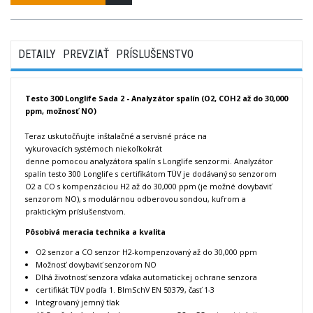
DETAILY
PREVZIAŤ
PRÍSLUŠENSTVO
Testo 300 Longlife Sada 2 - Analyzátor spalín (O2, COH2 až do 30,000
ppm, možnosť NO)
Teraz uskutočňujte inštalačné a servisné práce na
vykurovacích systémoch niekoľkokrát
denne pomocou analyzátora spalín s Longlife senzormi. Analyzátor
spalín testo 300 Longlife s certifikátom TÜV je dodávaný so senzorom
O
2
a CO s kompenzáciou H2 až do 30,000 ppm (je možné dovybaviť
senzorom NO), s modulárnou odberovou sondou, kufrom a
praktickým príslušenstvom.
Pôsobivá meracia technika a kvalita
O
2
senzor a CO senzor
H
2
-kompenzovaný
až do 30,000 ppm
Možnosť dovybaviť senzorom NO
Dlhá životnosť senzora vďaka automatickej ochrane senzora
certifikát TÜV podľa 1. BImSchV EN 50379, časť 1-3
Integrovaný jemný tlak