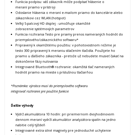
Funkcia podpisu: váš zákazník môže podpísať hlásenie o
meraní priamo v prístroji
Odoslanie hlásenia o meraní e-mailom priamo do kancelárie alebo
zákazníkovi cez WLAN (hotspot)
Veľký 5-palcový HD displej - umožňuje okamžité
zobrazenie systémových parametrov
Funkcia rozhrania Testo pre priamy prenos nameraných hodnôt do
priemyslového/zákaznického softwaru*
Pripravený k okamžitému použitiu: v pohotovostnom režime je
testo 300 pripravený k meraniu stlačením tlačidla. Použijete ho
priamo u ďalšieho zákazníka - pretože už nebudete musieť čakať na
dokončenie fázy nulovania
Integrované Bluetooth
®
rozhranie: okamžitá tlač nameraných
hodnôt priamo na mieste s príslušnou tlačiarňou
*Poznámka: výrobca musí do priemyslového softwaru
integrovať rozhranie pre použitie funkcie
Ďalšie výhody
Výdrž akumulátora 10 hodín: pri priemernom dvojhodinovom
dennom meraní vydrží akumulátor analyzátora spalín na jedno
nabitie celý týždeň
Integrované extra silné magnety pre jednoduché uchytenie