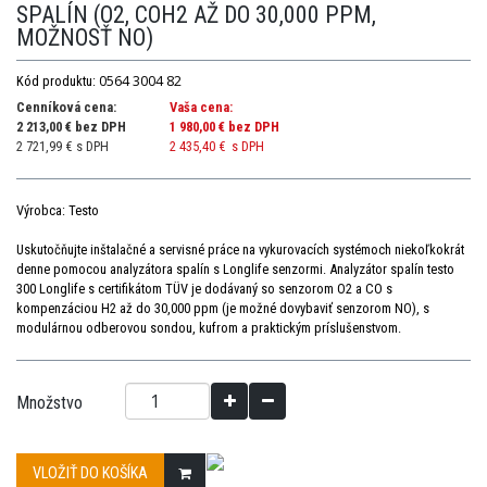
SPALÍN (O2, COH2 AŽ DO 30,000 PPM,
MOŽNOSŤ NO)
0564 3004 82
Kód produktu:
Cenníková cena:
Vaša cena:
2 213,00 € bez DPH
1 980,00 €
bez DPH
2 721,99 € s DPH
2 435,40 €
s DPH
Výrobca: Testo
Uskutočňujte inštalačné a servisné práce na vykurovacích systémoch niekoľkokrát
denne pomocou analyzátora spalín s Longlife senzormi. Analyzátor spalín testo
300 Longlife s certifikátom TÜV je dodávaný so senzorom O
2
a CO s
kompenzáciou H2 až do 30,000 ppm (je možné dovybaviť senzorom NO), s
modulárnou odberovou sondou, kufrom a praktickým príslušenstvom.
Množstvo
VLOŽIŤ DO KOŠÍKA