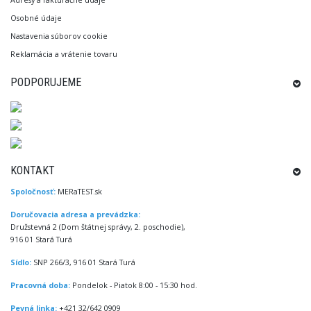
Osobné údaje
Nastavenia súborov cookie
Reklamácia a vrátenie tovaru
PODPORUJEME
KONTAKT
Spoločnosť:
MERaTEST.sk
Doručovacia adresa a prevádzka:
Družstevná 2 (Dom štátnej správy, 2. poschodie),
916 01 Stará Turá
Sídlo:
SNP 266/3, 916 01 Stará Turá
Pracovná doba:
Pondelok - Piatok 8:00 - 15:30 hod.
Pevná linka:
+421 32/642 0909