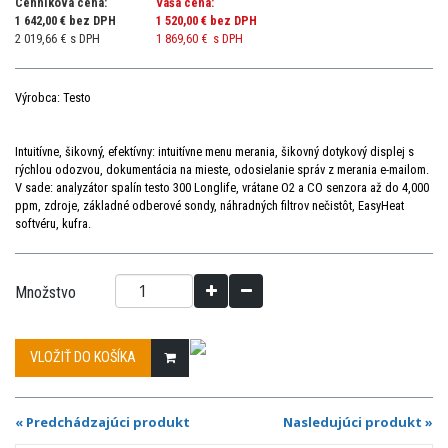
Cenníková cena:
Vaša cena:
1 642,00 € bez DPH
1 520,00 €
bez DPH
2 019,66 € s DPH
1 869,60 €
s DPH
Výrobca: Testo
Intuitívne, šikovný, efektívny: intuitívne menu merania, šikovný dotykový displej s
rýchlou odozvou, dokumentácia na mieste, odosielanie správ z merania e-mailom.
V sade: analyzátor spalín testo 300 Longlife, vrátane O2 a CO senzora až do 4,000
ppm, zdroje, základné odberové sondy, náhradných filtrov nečistôt, EasyHeat
softvéru, kufra.
Množstvo
VLOŽIŤ DO KOŠÍKA
« Predchádzajúci produkt
Nasledujúci produkt »