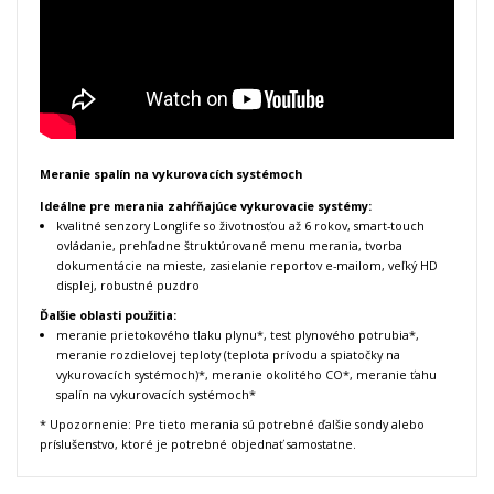
Meranie spalín na vykurovacích systémoch
Ideálne pre merania zahŕňajúce vykurovacie systémy:
kvalitné senzory Longlife so životnosťou až 6 rokov, smart-touch
ovládanie, prehľadne štruktúrované menu merania, tvorba
dokumentácie na mieste, zasielanie reportov e-mailom, veľký HD
displej, robustné puzdro
Ďalšie oblasti použitia:
meranie prietokového tlaku plynu*, test plynového potrubia*,
meranie rozdielovej teploty (teplota prívodu a spiatočky na
vykurovacích systémoch)*, meranie okolitého CO*, meranie ťahu
spalín na vykurovacích systémoch*
* Upozornenie: Pre tieto merania sú potrebné ďalšie sondy alebo
príslušenstvo, ktoré je potrebné objednať samostatne.