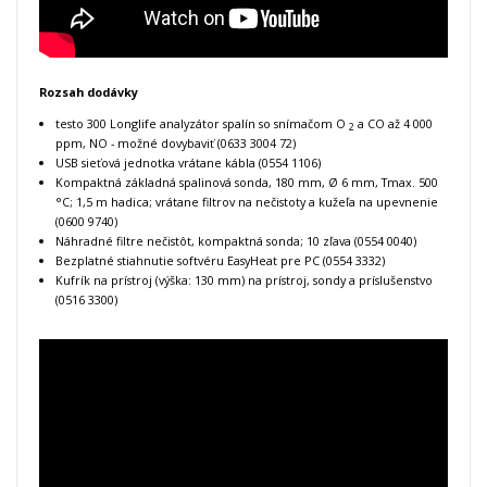
Rozsah dodávky
testo 300 Longlife analyzátor spalín so snímačom O
a CO až 4 000
2
ppm, NO - možné dovybaviť (0633 3004 72)
USB sieťová jednotka vrátane kábla (0554 1106)
Kompaktná základná spalinová sonda, 180 mm, Ø 6 mm, Tmax.
500
°C;
1,5 m hadica;
vrátane filtrov na nečistoty a kužeľa na upevnenie
(0600 9740)
Náhradné filtre nečistôt, kompaktná sonda;
10 zľava (0554 0040)
Bezplatné stiahnutie
softvéru EasyHeat pre PC (0554 3332)
Kufrík na prístroj (výška: 130 mm) na prístroj, sondy a príslušenstvo
(0516 3300)