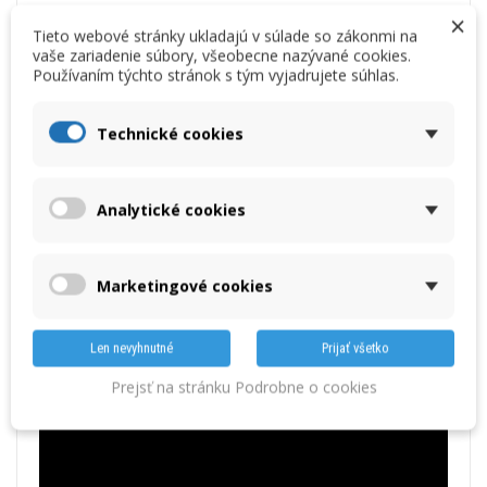
DETAILY
PREVZIAŤ
PRÍSLUŠENSTVO
×
Tieto webové stránky ukladajú v súlade so zákonmi na
vaše zariadenie súbory, všeobecne nazývané cookies.
Používaním týchto stránok s tým vyjadrujete súhlas.
Testo 300 Longlife Sada 1 - Analyzátor spalin (O2, CO až do 4,000
ppm, NO – možnosť)
Technické cookies
Vykonávajte inštalačné a servisné práce na vykurovacích systémoch
niekoľkokrát denne pomocou analyzátora spalín s Longlife senzormi.
Analyzátor spalín testo 300 Longlife s certifikátom TÜV je dodávaný so
senzorom O2 a CO až do 4,000 ppm (NO – možnosť), základnou
Analytické cookies
odberovou sondou, kufrom a praktickým príslušenstvom.
Marketingové cookies
Len nevyhnutné
Prijať všetko
Prejsť na stránku Podrobne o cookies