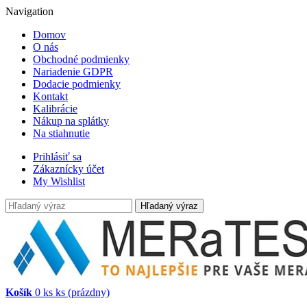
Navigation
Domov
O nás
Obchodné podmienky
Nariadenie GDPR
Dodacie podmienky
Kontakt
Kalibrácie
Nákup na splátky
Na stiahnutie
Prihlásiť sa
Zákaznícky účet
My Wishlist
Hľadaný výraz
Košík
0
ks
ks
(prázdny)