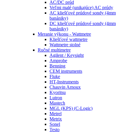
AC/DC prúd
Veľmi malé (unikajúce) AC prúdy
AC kliešťové prúdové sondy (4mm
banániky)
DC kliešťové prúdové sondy (4mm
banániky)
Meranie výkonu - Wattmetre
Kliešťové wattmetre
Wattmetre stolné
Ručné multimetre
Agilent / Keysight
Amprobe
Benning
CEM instruments
Fluke
HT-Instruments
Chauvin Arnoux
Kyoritsu
Lutron
Mastech
MGL (KPS) (C-Logic)
Metrel
Metrix
Sonel
Testo