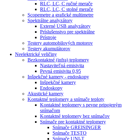
RLC, LC, C ručné merače
RLC, LC, C stolné merače
Scopemetre a grafické multimetre
Spektrálne analyzátory
Externé USB analyzátory
Príslušenstvo pre spektrálne
Prístroje
Testery automobilových motorov
Testery akumulátorov
Neelektrické veličiny
Bezkontaktné (infra) teplomery
Nastaviteľná emisivita
Pevná emisivita 0,95
Inšpekčné kamery - endoskopy
Inšpekčné kamery
Endoskopy
Akustické kamery
Kontaktné teplomery a snímače teploty
Kontaktné teplomery s pevne pripojeným
snímačom
Kontaktné teplomery bez snímačov
Snímače pre kontaktné teplomery
Snímače GREISINGER
Snímače TESTO
Snímače UNI-T