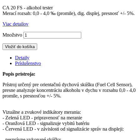
CA 20 FS - alkohol tester
Merací rozsah: 0,0 - 4,0 ‰ (promile), dig. displej, presnosť +/- 5%.
Viac detailov
Množstvo
Vložiť do košíka
Detaily
Príslušenstvo
Popis prístroja:
Prístroj určený pre orientačnú dychovú skúšku (Fuel Cell Sensor),
presne analyzuje koncentráciu alkoholu v dychu v rozsahu 0,0 - 4,0
promile, s presnosťou +/- 5%.
Vizuálne a zvukové indikátory merania:
- Zelená LED - pripravenosť na meranie
- Oranžová LED - signalizuje vybitú batériu
- Červená LED - v závislosti od signalizácie správ na displeji:
- nesprávne vykonané skúšky,