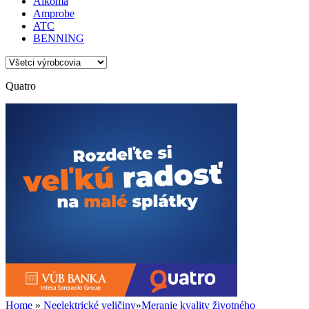
Alkoma
Amprobe
ATC
BENNING
Quatro
Home
»
Neelektrické veličiny
»
Meranie kvality životného