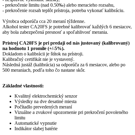
- prekročenie limitu (nad 0.50‰) alebo meracieho rozsahu,
- prekročenie rozsah teplôt prístroja, potreba vykonať kalibráciu.
Výrobca odporúča cca 20 meraní týždenne.
Alkohol tester
CA20FS
je potrebné kalibrovať každých 6 mesiacov,
aby bola zabezpečená presnosť a spoľahlivosť merania.
Prístroj CA20FS je pri predaji od nás justovaný (kalibrovaný)
na hodnotu 1 promile (+/-5%).
Dokladom o kalibrácii je štítok na prístroji.
Kalibračný certifikát nie je vystavený.
Následná justáž (kalibrácia) sa odporúča za 6 mesiacov, alebo po
500 meraniach, podľa toho čo nastane skôr.
Základné vlastnosti:
Kvalitný elektrochemický senzor
Výsledky na dve desatiné miesta
Počítadlo prevedených meraní
Vizuálne a zvukové upozornenie pri prekročení povoleného
limitu
Automatické vypnutie
Indikátor slabej batérie