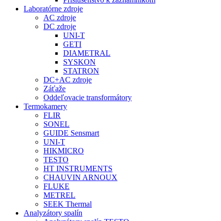
Laboratórne zdroje
AC zdroje
DC zdroje
UNI-T
GETI
DIAMETRAL
SYSKON
STATRON
DC+AC zdroje
Záťaže
Oddeľovacie transformátory
Termokamery
FLIR
SONEL
GUIDE Sensmart
UNI-T
HIKMICRO
TESTO
HT INSTRUMENTS
CHAUVIN ARNOUX
FLUKE
METREL
SEEK Thermal
Analyzátory spalín