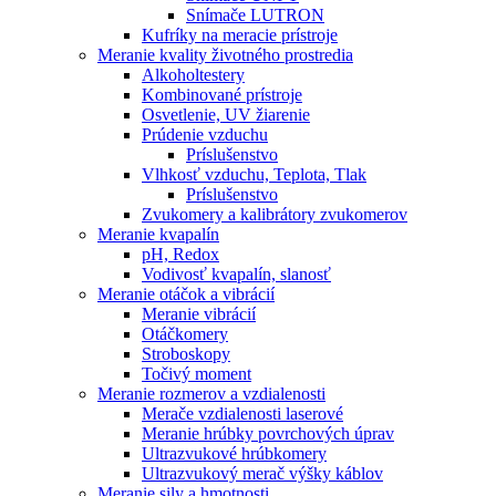
Snímače LUTRON
Kufríky na meracie prístroje
Meranie kvality životného prostredia
Alkoholtestery
Kombinované prístroje
Osvetlenie, UV žiarenie
Prúdenie vzduchu
Príslušenstvo
Vlhkosť vzduchu, Teplota, Tlak
Príslušenstvo
Zvukomery a kalibrátory zvukomerov
Meranie kvapalín
pH, Redox
Vodivosť kvapalín, slanosť
Meranie otáčok a vibrácií
Meranie vibrácií
Otáčkomery
Stroboskopy
Točivý moment
Meranie rozmerov a vzdialenosti
Merače vzdialenosti laserové
Meranie hrúbky povrchových úprav
Ultrazvukové hrúbkomery
Ultrazvukový merač výšky káblov
Meranie sily a hmotnosti