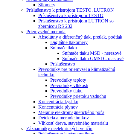
Silomery
Príslušenstvo k prístrojom TESTO, LUTRON
Príslušenstvo k prístrojom TESTO
Príslušenstvo k prístrojom LUTRON so
zbernicou RS 232
Priemyselné merania
Absolútny a diferenčný tlak, pretlak, podtlak
Digitálne tlakomery
Snímače tlaku
Snímače tlaku MSD - nerezové
Snímače tlaku GMSD - plastové
Príslušenstvo
Prevodníky pre priemysel a klimatizačnú
techniku
Prevodníky teploty
Prevodníky vlhkosti
Prevodníky tlaku
Prevodníky prietoku vzduchu
Koncentrácia kyslíku
Koncentrácia plynov
Meranie elektromagnetického poľa
Detekcia a meranie únikov
Vlhkosť dreva, stavebného materialu
Záznamníky neelektrických veličín
Príslušenstvo k záznamníkom