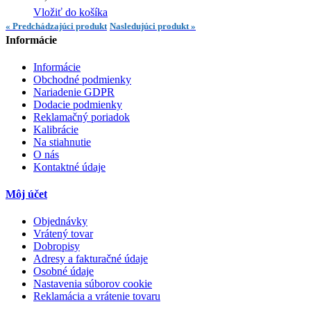
Vložiť do košíka
« Predchádzajúci produkt
Nasledujúci produkt »
Informácie
Informácie
Obchodné podmienky
Nariadenie GDPR
Dodacie podmienky
Reklamačný poriadok
Kalibrácie
Na stiahnutie
O nás
Kontaktné údaje
Môj účet
Objednávky
Vrátený tovar
Dobropisy
Adresy a fakturačné údaje
Osobné údaje
Nastavenia súborov cookie
Reklamácia a vrátenie tovaru