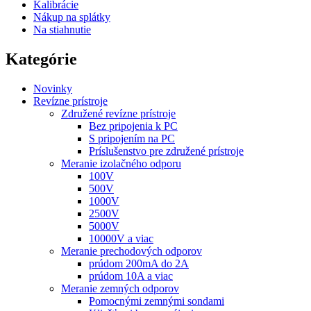
Kalibrácie
Nákup na splátky
Na stiahnutie
Kategórie
Novinky
Revízne prístroje
Združené revízne prístroje
Bez pripojenia k PC
S pripojením na PC
Príslušenstvo pre združené prístroje
Meranie izolačného odporu
100V
500V
1000V
2500V
5000V
10000V a viac
Meranie prechodových odporov
prúdom 200mA do 2A
prúdom 10A a viac
Meranie zemných odporov
Pomocnými zemnými sondami