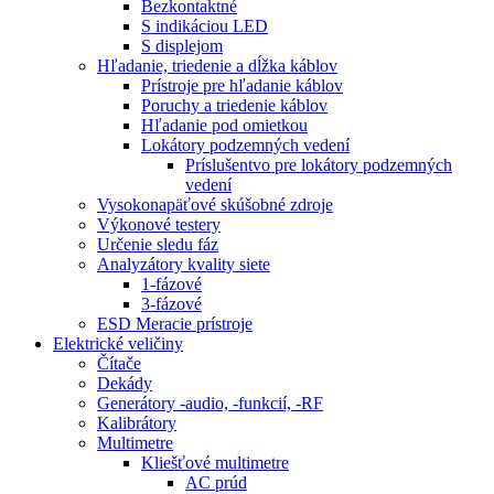
Bezkontaktné
S indikáciou LED
S displejom
Hľadanie, triedenie a dĺžka káblov
Prístroje pre hľadanie káblov
Poruchy a triedenie káblov
Hľadanie pod omietkou
Lokátory podzemných vedení
Príslušentvo pre lokátory podzemných
vedení
Vysokonapäťové skúšobné zdroje
Výkonové testery
Určenie sledu fáz
Analyzátory kvality siete
1-fázové
3-fázové
ESD Meracie prístroje
Elektrické veličiny
Čítače
Dekády
Generátory -audio, -funkcií, -RF
Kalibrátory
Multimetre
Kliešťové multimetre
AC prúd