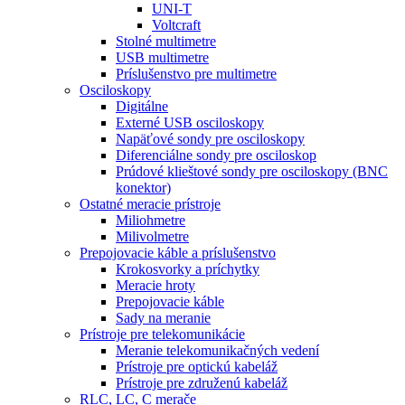
UNI-T
Voltcraft
Stolné multimetre
USB multimetre
Príslušenstvo pre multimetre
Osciloskopy
Digitálne
Externé USB osciloskopy
Napäťové sondy pre osciloskopy
Diferenciálne sondy pre osciloskop
Prúdové klieštové sondy pre osciloskopy (BNC
konektor)
Ostatné meracie prístroje
Miliohmetre
Milivolmetre
Prepojovacie káble a príslušenstvo
Krokosvorky a príchytky
Meracie hroty
Prepojovacie káble
Sady na meranie
Prístroje pre telekomunikácie
Meranie telekomunikačných vedení
Prístroje pre optickú kabeláž
Prístroje pre združenú kabeláž
RLC, LC, C merače