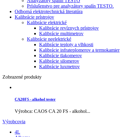
Analyzátory spalín TESTO
Príslušenstvo pre analyzátory spalín TESTO.
Odborná elektrotechnická literatúra
Kalibrácie prístrojov
Kalibrácie elektrické
Kalibrácie revíznych prístrojov
Kalibrácie multimetrov
Kalibrácie neelektrické
Kalibrácie teploty a vlhkosti
Kalibrácie infrateplomerov a termokamier
Kalibrácie tlakomerov
Kalibrácie silomerov
Kalibrácie luxmetrov
Zobrazené produkty
CA20FS - alkohol tester
Výrobca: CAOS CA 20 FS - alkohol...
Výrobcovia
4L