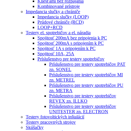
Kliešťami bez rozpájania
Kombinované prístroje
Impedancia slučky a chrániče
Impedancia slučky (LOOP)
Prúdové chrániče (RCD)
LOOP+RCD
Testery el. spotrebičov a el. náradia
Spojitosť 200mA bez pripojenia k PC
Spojitosť 200mA s pripojením k PC
Spojitosť 1A s pripojením k PC
Spojitosť 10A, 25A
Príslušenstvo pre testery spotrebičov
Príslušenstvo pre testery spotrebičov PAT
zn. SONEL
Príslušenstvo pre testery spotrebičov MI
zn. METREL
Príslušenstvo pre testery spotrebičov PU
zn. METRA
Príslušenstvo pre testery spotrebičov
REVEX zn. ILLKO
Príslušenstvo pre testery spotrebičov
UNITESTER zn. ELECTRON
Testery fotovoltických inštalácií
Testery pracovných strojov
Skúšačky