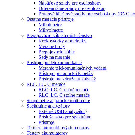
Napäťové sondy pre osciloskopy
Diferenciálne sondy pre osciloskop
Prúdové klieštové sondy pre osciloskopy (BNC ko
Ostatné meracie prístroje
Miliohmetre
Milivolmetre
Prepojovacie káble a príslušenstvo
Krokosvorky a príchytky
Meracie hroty
Prepojovacie káble
Sady na meranie
Prístroje pre telekomunikácie
Meranie telekomunikačných vedení
Prístroje pre optickú kabeláž
Prístroje pre združenú kabeláž
RLC, LC, C merače
RLC, LC, C ručné merače
RLC, LC, C stolné merače
Scopemetre a grafické multimetre
Spektrálne analyzátory
Externé USB analyzátory
Príslušenstvo pre spektrálne
Prístroje
Testery automobilových motorov
Testery akumulátorov