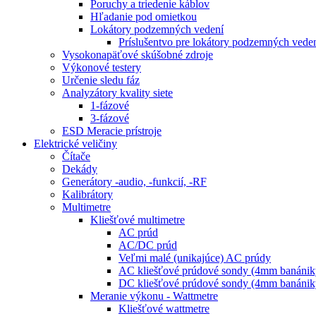
Poruchy a triedenie káblov
Hľadanie pod omietkou
Lokátory podzemných vedení
Príslušentvo pre lokátory podzemných vede
Vysokonapäťové skúšobné zdroje
Výkonové testery
Určenie sledu fáz
Analyzátory kvality siete
1-fázové
3-fázové
ESD Meracie prístroje
Elektrické veličiny
Čítače
Dekády
Generátory -audio, -funkcií, -RF
Kalibrátory
Multimetre
Kliešťové multimetre
AC prúd
AC/DC prúd
Veľmi malé (unikajúce) AC prúdy
AC kliešťové prúdové sondy (4mm banánik
DC kliešťové prúdové sondy (4mm banánik
Meranie výkonu - Wattmetre
Kliešťové wattmetre