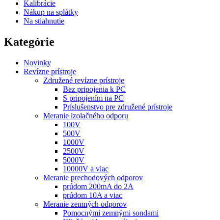
Kalibrácie
Nákup na splátky
Na stiahnutie
Kategórie
Novinky
Revízne prístroje
Združené revízne prístroje
Bez pripojenia k PC
S pripojením na PC
Príslušenstvo pre združené prístroje
Meranie izolačného odporu
100V
500V
1000V
2500V
5000V
10000V a viac
Meranie prechodových odporov
prúdom 200mA do 2A
prúdom 10A a viac
Meranie zemných odporov
Pomocnými zemnými sondami