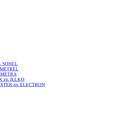
 zn. SONEL
zn. METREL
zn. METRA
VEX zn. ILLKO
UNITESTER zn. ELECTRON