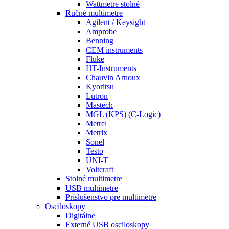
Wattmetre stolné
Ručné multimetre
Agilent / Keysight
Amprobe
Benning
CEM instruments
Fluke
HT-Instruments
Chauvin Arnoux
Kyoritsu
Lutron
Mastech
MGL (KPS) (C-Logic)
Metrel
Metrix
Sonel
Testo
UNI-T
Voltcraft
Stolné multimetre
USB multimetre
Príslušenstvo pre multimetre
Osciloskopy
Digitálne
Externé USB osciloskopy