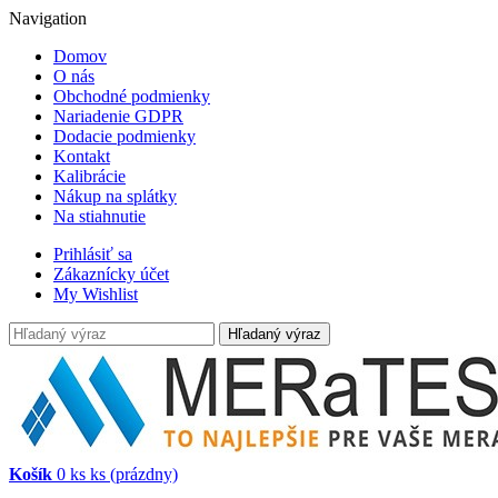
Navigation
Domov
O nás
Obchodné podmienky
Nariadenie GDPR
Dodacie podmienky
Kontakt
Kalibrácie
Nákup na splátky
Na stiahnutie
Prihlásiť sa
Zákaznícky účet
My Wishlist
Hľadaný výraz
Košík
0
ks
ks
(prázdny)