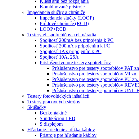
Kliešťami bez rozpájania
Kombinované prístroje
Impedancia slučky a chrániče
Impedancia slučky (LOOP)
Prúdové chrániče (RCD)
LOOP+RCD
Testery el. spotrebičov a el. náradia
Spojitosť 200mA bez pripojenia k PC
Spojitosť 200mA s pripojením k PC
Spojitosť 1A s pripojením k PC
Spojitosť 10A, 25A
Príslušenstvo pre testery spotrebičov
Príslušenstvo pre testery spotrebičov PAT
Príslušenstvo pre testery spotrebičov MI 
Príslušenstvo pre testery spotrebičov PU 
Príslušenstvo pre testery spotrebičov RE
Príslušenstvo pre testery spotrebičov 
Testery fotovoltických inštalácií
Testery pracovných strojov
Skúšačky
Bezkontaktné
S indikáciou LED
S displejom
Hľadanie, triedenie a dĺžka káblov
Prístroje pre hľadanie káblov