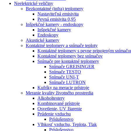
Neelektrické veličiny
Bezkontaktné (infra) teplomery
Nastaviteľná emisivita
Pevná emisivita 0,95
Inšpekčné kamery - endoskopy
Inšpekčné kamery
Endoskopy
Akustické kamery
Kontaktné teplomery a snímače teploty
Kontaktné teplomery s pevne pripojeným snímač
Kontaktné teplomery bez snímačov
Snímače pre kontaktné teplomery
Snímače GREISINGER
Snímače TESTO
Snímače UNI-T
Snímače LUTRON
Kufríky na meracie prístroje
Meranie kvality životného prostredia
Alkoholtestery
Kombinované prístroje
Osvetlenie, UV žiarenie
Prúdenie vzduchu
Príslušenstvo
Vlhkosť vzduchu, Teplota, Tlak
Príslušenstvo