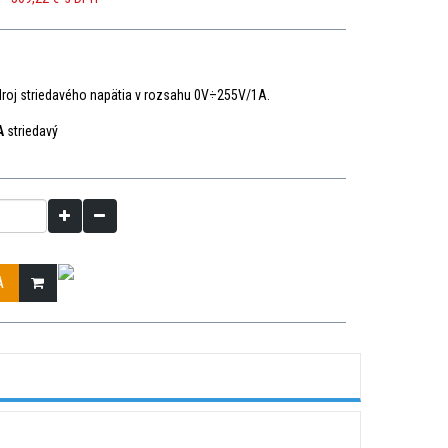
roj striedavého napätia v rozsahu 0V÷255V/1A
.
A
striedavý
A