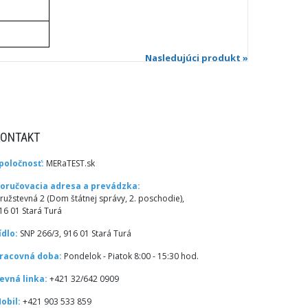
Nasledujúci produkt »
KONTAKT
poločnosť:
MERaTEST.sk
oručovacia adresa a prevádzka:
ružstevná 2 (Dom štátnej správy, 2. poschodie),
16 01 Stará Turá
ídlo:
SNP 266/3, 916 01 Stará Turá
racovná doba:
Pondelok - Piatok 8:00 - 15:30 hod.
evná linka:
+421 32/642 0909
obil:
+421 903 533 859