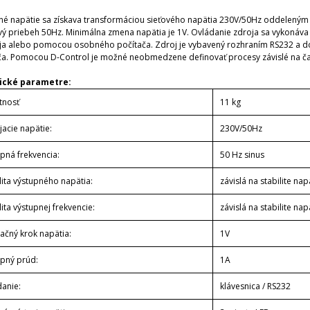
né napätie sa získava transformáciou sieťového napätia 230V/50Hz oddelený
vý priebeh 50Hz.
Minimálna zmena napätia je 1V. Ovládanie zdroja sa vykonáv
oja alebo pomocou osobného počítača.
Zdroj je vybavený rozhraním RS232 a d
ča.
Pomocou D-Control je možné neobmedzene definovať procesy závislé na čas
ické parametre:
nosť
11 kg
acie napätie:
230V/50Hz
pná frekvencia:
50 Hz sinus
lita výstupného napätia:
závislá na stabilite nap
lita výstupnej frekvencie:
závislá na stabilite nap
ačný krok napätia:
1V
upný prúd:
1A
danie:
klávesnica / RS232