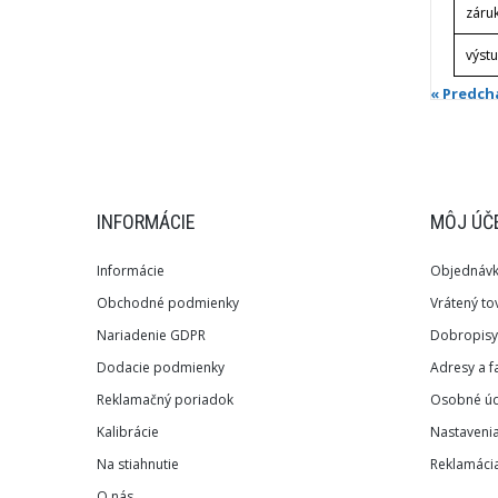
záru
výst
« Predch
INFORMÁCIE
MÔJ ÚČ
Informácie
Objednáv
Obchodné podmienky
Vrátený to
Nariadenie GDPR
Dobropisy
Dodacie podmienky
Adresy a f
Reklamačný poriadok
Osobné úd
Kalibrácie
Nastaveni
Na stiahnutie
Reklamácia
O nás