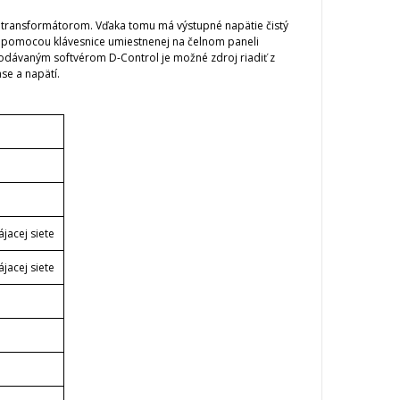
m transformátorom.
Vďaka tomu má výstupné napätie čistý
a pomocou klávesnice umiestnenej na čelnom paneli
odávaným softvérom D-Control je možné zdroj riadiť z
e a napätí.
ájacej siete
ájacej siete