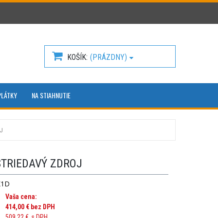
KOŠÍK
(PRÁZDNY)
PLÁTKY
NA STIAHNUTIE
J
STRIEDAVÝ ZDROJ
K1D
Vaša cena:
414,00 €
bez DPH
509,22 €
s DPH