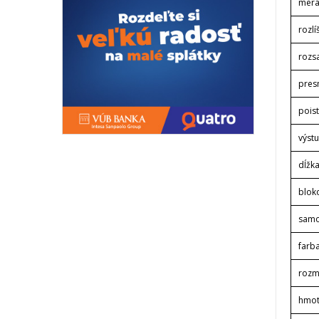
merac
rozlí
rozs
pres
poist
výst
dĺžk
bloko
samo
farba
rozme
hmot