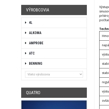
Výstup
VÝROBCOVIA
sinuso
prístr
počíta
4L
Techn
ALKOMA
Hmot
AMPROBE
napáj
ATC
výstu
BENNING
stabi
stabi
regul
výst
QUATRO
ovlá