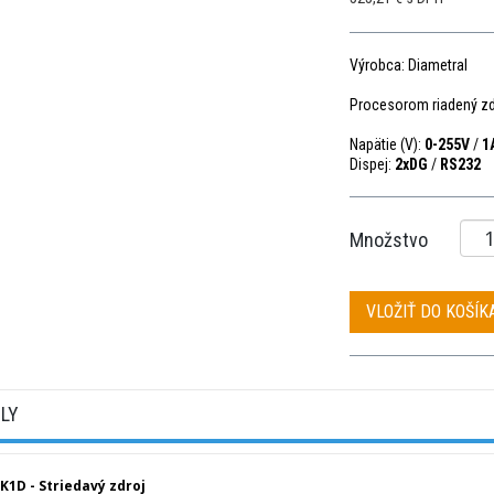
Výrobca: Diametral
Procesorom riadený zd
Napätie (V):
0-255V
/
1
Dispej:
2xDG
/
RS232
Množstvo
VLOŽIŤ DO KOŠÍK
ILY
K1D - Striedavý zdroj