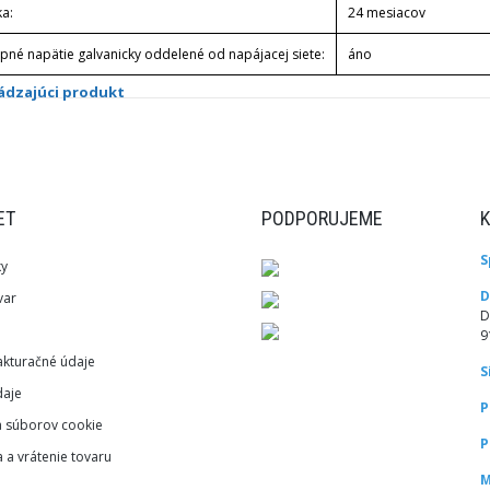
ka:
24 mesiacov
upné napätie galvanicky oddelené od napájacej siete:
áno
ádzajúci produkt
ET
PODPORUJEME
S
ky
D
var
D
9
akturačné údaje
S
aje
P
a súborov cookie
P
 a vrátenie tovaru
M