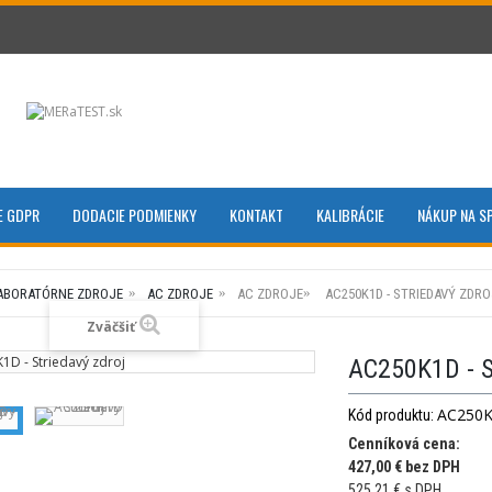
E GDPR
DODACIE PODMIENKY
KONTAKT
KALIBRÁCIE
NÁKUP NA S
ABORATÓRNE ZDROJE
AC ZDROJE
AC ZDROJE
AC250K1D - STRIEDAVÝ ZDRO
Zväčšiť
AC250K1D - 
AC250
Kód produktu:
Cenníková cena:
427,00 € bez DPH
525,21 € s DPH