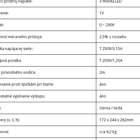
í prístroj napätie:
3 miesta LED
šenie:
1V
ah:
0 ÷ 290V
nosť meracieho prístoja:
2,5% z rozsahu
ka napájacej siete::
T 250V/3,15A
upná poistka:
T 250V/1,25A
a prívodného vodiča:
2m
vanie proti špičkám pri štarte:
áno
statné vypínanie výstupu:
áno
:
čierna / šedá
ry (v, š, h):
172 x 244 x 282mm
nosť:
cca 9,2 kg