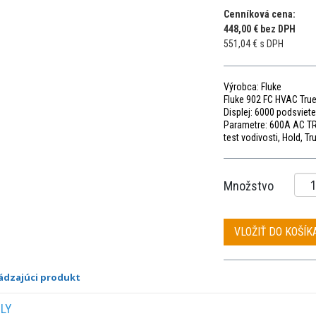
Cenníková cena:
448,00 € bez DPH
551,04 € s DPH
Výrobca: Fluke
Fluke 902 FC HVAC Tru
Displej: 6000 podsviet
Parametre: 600A AC TR
test vodivosti, Hold, T
Množstvo
VLOŽIŤ DO KOŠÍK
ádzajúci produkt
ILY