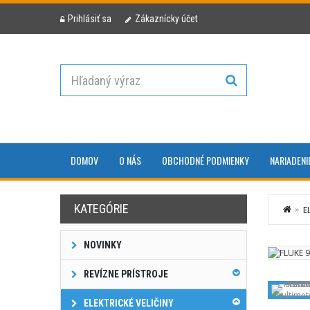
Prihlásiť sa
Zákaznícky účet
DOMOV
O NÁS
OBCHODNÉ PODMIENKY
NARIADENI
KATEGÓRIE
E
NOVINKY
REVÍZNE PRÍSTROJE
ELEKTRICKÉ VELIČINY