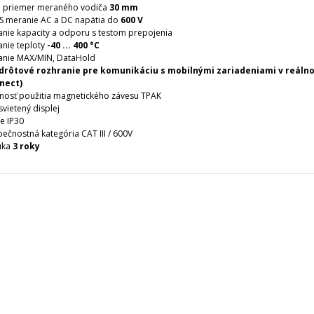
. priemer meraného vodiča
30 mm
S meranie AC a DC napätia do
600 V
nie kapacity a odporu s testom prepojenia
nie teploty
-40 ... 400 °C
anie MAX/MIN, DataHold
drôtové rozhranie pre komunikáciu s mobilnými zariadeniami v reálno
nect)
osť použitia magnetického závesu TPAK
vietený displej
ie IP30
ečnostná kategória CAT III / 600V
uka
3 roky