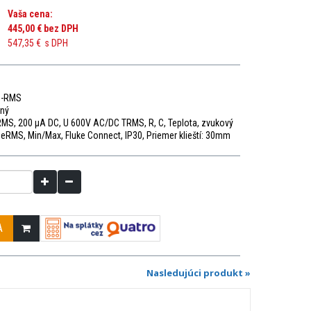
Vaša cena:
445,00 €
bez DPH
547,35 €
s DPH
e-RMS
ený
MS, 200 μA DC, U 600V AC/DC TRMS, R, C, Teplota, zvukový
rueRMS, Min/Max, Fluke Connect, IP30, Priemer klieští: 30mm
A
Nasledujúci produkt »