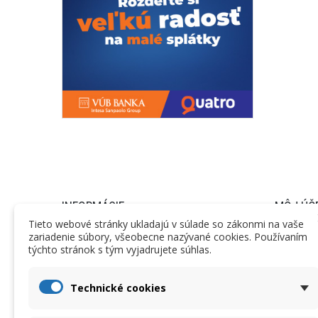
INFORMÁCIE
MÔJ ÚČ
Tieto webové stránky ukladajú v súlade so zákonmi na vaše
zariadenie súbory, všeobecne nazývané cookies. Používaním
Informácie
Objednáv
týchto stránok s tým vyjadrujete súhlas.
Obchodné podmienky
Vrátený to
Nariadenie GDPR
Dobropisy
Technické cookies
Dodacie podmienky
Adresy a f