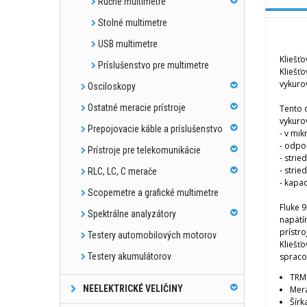
Ručné multimetre
Stolné multimetre
USB multimetre
Kliešťo
Príslušenstvo pre multimetre
Kliešť
vykurov
Osciloskopy
Ostatné meracie prístroje
Tento 
vykurov
Prepojovacie káble a príslušenstvo
- v mi
- odpo
Prístroje pre telekomunikácie
- strie
- stri
RLC, LC, C merače
- kapac
Scopemetre a grafické multimetre
Fluke 
Spektrálne analyzátory
napätí
prístr
Testery automobilových motorov
Kliešť
Testery akumulátorov
spraco
TRM
NEELEKTRICKÉ VELIČINY
Mer
Šírk