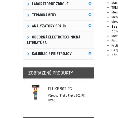
Max
LABORATÓRNE ZDROJE
TRM
Mera
TERMOKAMERY
Mera
Mer
ANALYZÁTORY SPALÍN
Bez
Con
Možn
ODBORNÁ ELEKTROTECHNICKÁ
Pods
LITERATÚRA
Kryt
Bezp
KALIBRÁCIE PRÍSTROJOV
Zár
ZOBRAZENÉ PRODUKTY
FLUKE 902 FC -...
Výrobca: Fluke Fluke 902 FC
HVAC...