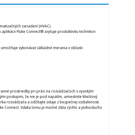
limatizačných zariadení (HVAC).
aplikácii Fluke Connect® zvyšuje produktivitu technikov
 V umožňuje vykonávať základné merania v oblasti
ranné prostriedky pri práci na rozvádzačoch s vysokým
i postupmi, že nie je pod napätím, umiestnite kliešťový
rka rozvádzača a odčítajte údaje z bezpečnej vzdialenosti.
luke Connect. Vďaka tomu je možné dáta rýchlo a jednoducho