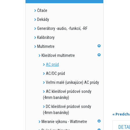
Čítače
Dekády
Generátory -audio, -funkcií, -RF
Kalibrátory
Multimetre
Kliešťové multimetre
AC prúd
AC/DC prúd
Veľmi malé (unikajúce) AC prúdy
AC kliešťové prúdové sondy
(4mm banániky)
DC kliešťové prúdové sondy
(4mm banániky)
« Predch
Meranie výkonu - Wattmetre
DETA