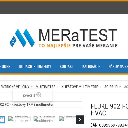
E GDPR
DODACIE PODMIENKY
KONTAKT
KALIBRÁCIE
NÁKUP NA S
LEKTRICKÉ VELIČINY
MULTIMETRE
KLIEŠŤOVÉ MULTIMETRE
AC PRÚD
AC
Zväčšiť
FLUKE 902 F
HVAC
009596979834
EAN: