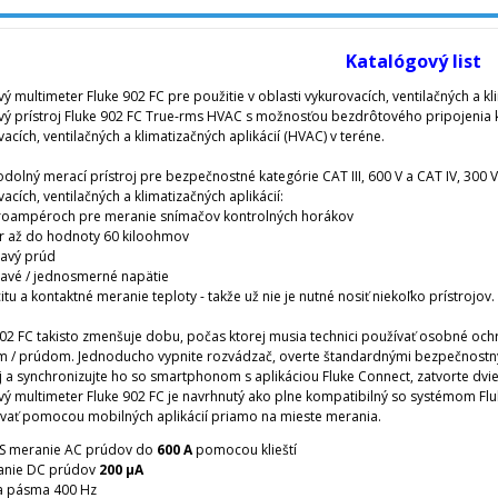
Katalógový list
vý multimeter Fluke 902 FC pre použitie v oblasti vykurovacích, ventilačných a k
ový prístroj Fluke 902 FC True-rms HVAC s možnosťou bezdrôtového pripojenia k 
acích, ventilačných a klimatizačných aplikácií (HVAC) v teréne.
odolný merací prístroj pre bezpečnostné kategórie CAT III, 600 V a CAT IV, 300
acích, ventilačných a klimatizačných aplikácií:
kroampéroch pre meranie snímačov kontrolných horákov
r až do hodnoty 60 kiloohmov
davý prúd
edavé / jednosmerné napätie
itu a kontaktné meranie teploty - takže už nie je nutné nosiť niekoľko prístrojov.
902 FC takisto zmenšuje dobu, počas ktorej musia technici používať osobné och
m / prúdom. Jednoducho vypnite rozvádzač, overte štandardnými bezpečnostným
oj a synchronizujte ho so smartphonom s aplikáciou Fluke Connect, zatvorte dvie
ový multimeter Fluke 902 FC je navrhnutý ako plne kompatibilný so systémom F
vať pomocou mobilných aplikácií priamo na mieste merania.
S meranie AC prúdov do
600 A
pomocou klieští
anie DC prúdov
200 µA
a pásma 400 Hz