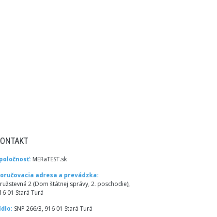
KONTAKT
poločnosť:
MERaTEST.sk
oručovacia adresa a prevádzka:
ružstevná 2 (Dom štátnej správy, 2. poschodie),
16 01 Stará Turá
ídlo:
SNP 266/3, 916 01 Stará Turá