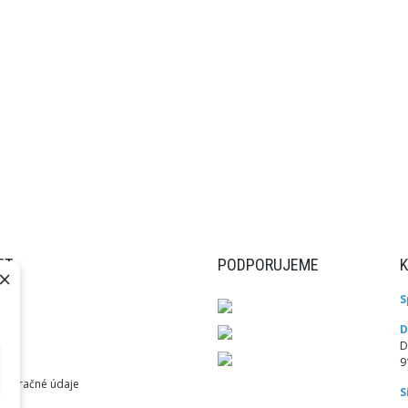
ET
PODPORUJEME
×
S
ky
D
var
D
9
akturačné údaje
S